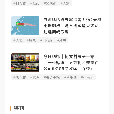
#白海豚
#豪雨
#父親節
#天氣
白海豚估周五發海警！這2天風
雨最劇烈 漁人碼頭煙火等活
動延期或取消
#天氣
#鯨魚
#白海豚
#颱風
今日精選｜柯文哲電子手鐶
「一張貼紙」太諷刺／美投資
公司砸206億收購「貢茶」
#柯文哲
#貢茶
#電子手鐶
#苦茶油
#石崇良
特刊