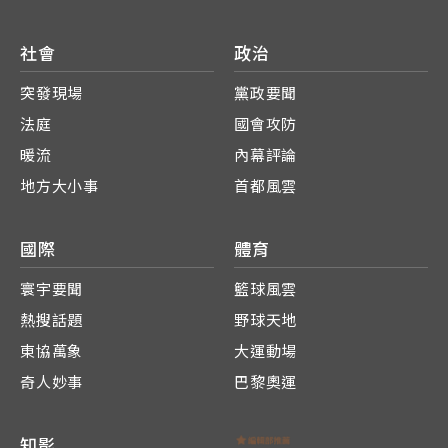
社會
政治
突發現場
黨政要聞
法庭
國會攻防
暖流
內幕評論
地方大小事
首都風雲
國際
體育
寰宇要聞
籃球風雲
熱搜話題
野球天地
東協萬象
大運動場
奇人妙事
巴黎奧運
知影