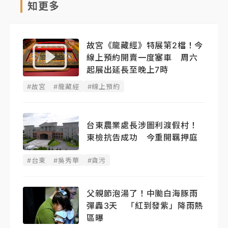
知更多
故宮《龍藏經》特展第2檔！今
線上預約開賣一度塞車 周六
起展出延長至晚上7時
#故宮
#龍藏經
#線上預約
台東農業處長涉圖利渡假村！
東檢抗告成功 今重開羈押庭
#台東
#吳秀華
#貪污
父親節泡湯了！中颱白海豚雨
彈轟3天 「紅到發紫」降雨熱
區曝