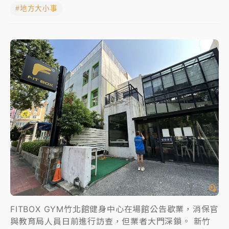
#地方大小事
中信慈善基金會想增加董事人數！辜仲諒向法院聲請遭
駁 理由曝光
故宮《龍藏經》特展第2檔！今線上預約開賣一度塞車
周六起展出延長至晚上7時
台東農業處長涉圖利渡假村！東檢抗告成功 今重開羈
押庭
父親節泡湯了！中颱白海豚雨彈轟3天 「紅到發紫」降
雨熱區曝
FITBOX GYM竹北館健身中心在場館公告歇業，消保官
與教育局人員日前進行訪查，但業者大門深鎖。 新竹