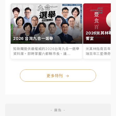
2026米其林專
2026 台灣九合一選舉
饗宴
知新聞提供最權威的2026台灣九合一選舉
米其林指南百年之
資料庫。即時掌握六都縣市長、議...
瑞百年三星傳奇、台
更多特刊
→