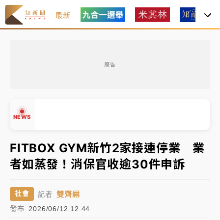
最新
女律師陳昱瑄詐慈濟10億！黃金158kg遭查扣畫面曝光
廣告
中信慈善基金會想增加董事人數！辜仲諒向法院聲請遭
駁 理由曝光
故宮《龍藏經》特展第2檔！今線上預約開賣一度塞車
NEWS
周六起展出延長至晚上7時
台東農業處長涉圖利渡假村！東檢抗告成功 今重開羈
FITBOX GYM新竹2家接連停業 業
押庭
者如蒸發！消保官收逾30件申訴
父親節泡湯了！中颱白海豚雨彈轟3天 「紅到發紫」降
▲
雨熱區曝
▼
雙齊綝
社會
記者
女律師陳昱瑄詐慈濟10億！黃金158kg遭查扣畫面曝光
發布
2026/06/12 12:44