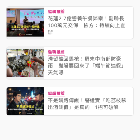
編輯推薦
花蓮2.7億營養午餐弊案！副縣長
100萬元交保 檢方：持續向上查
辦
編輯推薦
滯留鋒回馬槍！周末中南部防豪
雨 豔陽要回來了「端午節連假」
天氣曝
編輯推薦
不是網路傳說！警證實「吃荔枝驗
出酒測值」是真的 1招可破解