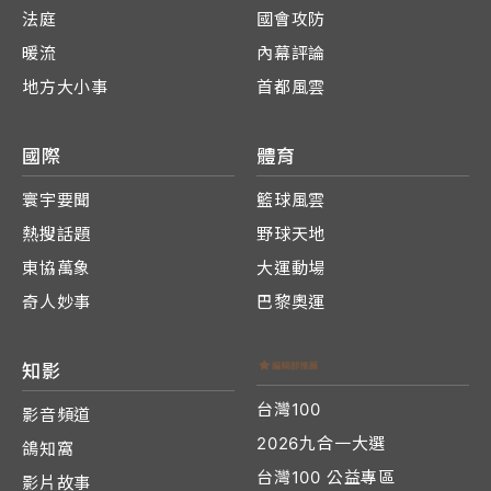
法庭
國會攻防
暖流
內幕評論
地方大小事
首都風雲
國際
體育
寰宇要聞
籃球風雲
熱搜話題
野球天地
東協萬象
大運動場
奇人妙事
巴黎奧運
知影
台灣100
影音頻道
2026九合一大選
鴿知窩
台灣100 公益專區
影片故事