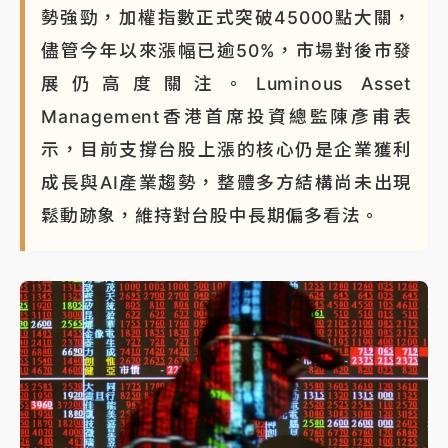
勢強勁，加權指數正式突破45000點大關，
白海豚瘦身！中部以北防劇烈降水 本周天氣展望「多
儘管今年以來漲幅已逾50%，市場對後市發
雨不穩定」
展仍高度關注。Luminous Asset
Management香港首席投資總監陳彥甫表
示，目前支撐台股上漲的核心仍是企業獲利
成長與AI產業趨勢，整體多方結構尚未出現
鬆動跡象，維持對台股中長期偏多看法。