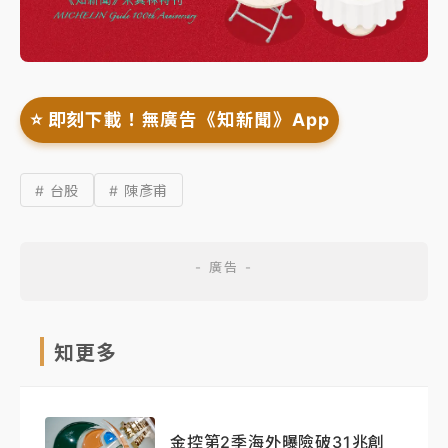
⭐️ 即刻下載！無廣告《知新聞》App
# 台股
# 陳彥甫
知更多
金控第2季海外曝險破31兆創