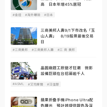
高 日本年增45%居冠
#金控
#海外曝險
#日本
三商美邦人壽9/1下市改名「玉
山人壽」 8/19股票最後交易
日
#三商美邦
#三商美邦人壽
#三 商 美邦
晶圓廠趕工掀徵才狂潮 微影
設備巨頭在台招募逾千人
#ASML
#艾司摩爾
#汪佳慧
蘋果折疊手機iPhone Ultra配
色曝光 預計將提供銀色及深