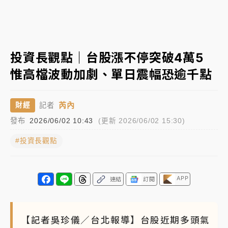
白海豚瘦身！中部以北防劇烈降水 本周天氣展望「多
雨不穩定」
日職｜
林安可狀態正好卻因左膝疼痛下二軍 日媒感嘆
投資長觀點｜台股漲不停突破4萬5
「好事多磨」
惟高檔波動加劇、單日震幅恐逾千點
韓股最壞時期已過？大摩估去槓桿完成逾半 波動率降
至2個月低
芮內
財經
記者
「白海豚」雨炸新北！通報109件災情 侯友宜揭這類災
發布
2026/06/02 10:43
(更新 2026/06/02 15:30)
損最多
#投資長觀點
白海豚挾豪雨狂炸新北！時雨量破百毫米 水塔、雨棚
砸落毀車
最好玩的父親節！「爸氣集合」出發工程冒險島 邀社
APP
連結
訂閱
福孩童齊暢玩
強風長浪襲馬祖！「白海豚」逼近劃設警戒區 違規戲
【記者吳珍儀／台北報導】台股近期多頭氣
水觀浪恐重罰失血