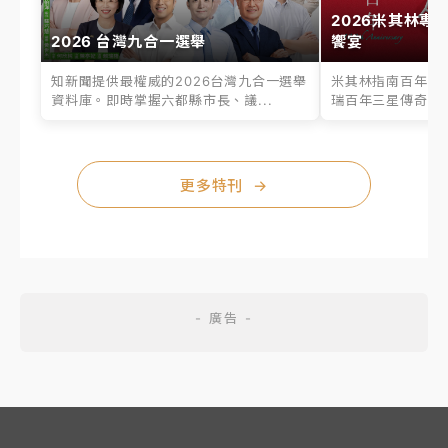
2026米其林專
2026 台灣九合一選舉
饗宴
知新聞提供最權威的2026台灣九合一選舉
米其林指南百年之
資料庫。即時掌握六都縣市長、議...
瑞百年三星傳奇、台
更多特刊
→