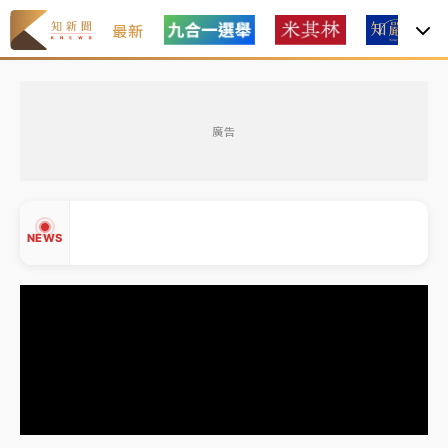
最新
日職｜
林安可狀態正好卻因左膝疼痛下二軍 日媒感嘆
「好事多磨」
廣告
韓股最壞時期已過？大摩估去槓桿完成逾半 波動率降
至2個月低
「白海豚」雨炸新北！通報109件災情 侯友宜揭這類災
NEWS
損最多
白海豚挾豪雨狂炸新北！時雨量破百毫米 水塔、雨棚
砸落毀車
最好玩的父親節！「爸氣集合」出發工程冒險島 邀社
▲
福孩童齊暢玩
▼
強風長浪襲馬祖！「白海豚」逼近劃設警戒區 違規戲
水觀浪恐重罰失血