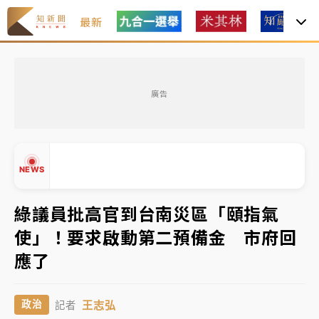
最新
女律師陳昱瑄詐慈濟10億！黃金158kg遭查扣畫面曝光
廣告
暑假過三周才推「E宿新北打卡趣」！抽獎程序複雜 觀
旅局回應了
中信慈善基金會想增加董事人數！辜仲諒向法院聲請遭
NEWS
駁 理由曝光
故宮《龍藏經》特展第2檔！今線上預約開賣一度塞車
綠議員批高官到台南災區「頤指氣
周六起展出延長至晚上7時
使」！要求啟動第二預備金 市府回
台東農業處長涉圖利渡假村！東檢抗告成功 今重開羈
▲
應了
押庭
▼
父親節泡湯了！中颱白海豚雨彈轟3天 「紅到發紫」降
王志弘
政治
記者
雨熱區曝