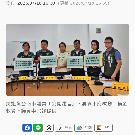
發布
2025/07/18 16:30
(更新 2025/07/18 16:59)
女律師陳昱瑄詐慈濟10億！黃金158kg遭查扣畫面曝光
暑假過三周才推「E宿新北打卡趣」！抽獎程序複雜 觀
旅局回應了
中信慈善基金會想增加董事人數！辜仲諒向法院聲請遭
駁 理由曝光
故宮《龍藏經》特展第2檔！今線上預約開賣一度塞車
周六起展出延長至晚上7時
台東農業處長涉圖利渡假村！東檢抗告成功 今重開羈
押庭
民進黨台南市議員「公開建言」，要求市府啟動二備金
父親節泡湯了！中颱白海豚雨彈轟3天 「紅到發紫」降
救災。議員李宗翰提供
雨熱區曝
APP
連結
訂閱