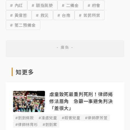
# 內訌
# 頤指氣使
# 二備金
# 府會
# 黃偉哲
# 救災
# 台南
# 苦民所苦
# 第二預備金
知更多
虐童致死最重判死刑！律師揭
修法眉角 急籲一事避免判決
「差很大」
#剴剴條款
#凌虐兒童
#殺害兒童
#律師廖芳萱
#律師林育杉
#剴剴案