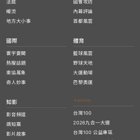
法庭
國會攻防
暖流
內幕評論
地方大小事
首都風雲
國際
體育
寰宇要聞
籃球風雲
熱搜話題
野球天地
東協萬象
大運動場
奇人妙事
巴黎奧運
知影
台灣100
影音頻道
2026九合一大選
鴿知窩
台灣100 公益專區
影片故事