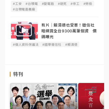
#工安
#台積電
#變電箱
#砸死
#停工
#勞檢
#台積電嘉義廠
有片｜賴清德也受害！徵信社
暗網買全台9300萬筆個資 價
碼曝光
#個人資料保護法
#國華徵信社
#賴清德
特刊