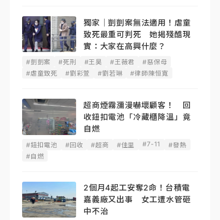
獨家｜剴剴案無法適用！虐童
致死最重可判死 她揭殘酷現
實：大家在高興什麼？
#剴剴案
#死刑
#王昊
#王薇君
#惡保母
#虐童致死
#劉彩萱
#劉若琳
#律師陳恒寬
超商煙霧瀰漫嚇壞顧客！ 回
收鈕扣電池「冷藏櫃降溫」竟
自燃
#7-11
#鈕扣電池
#回收
#超商
#佳里
#發熱
#自燃
2個月4起工安奪2命！台積電
嘉義廠又出事 女工遭水管砸
中不治