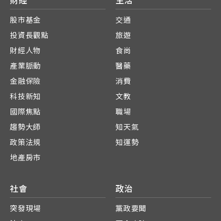
財經
生活
股市基金
交通
投資長觀點
旅遊
財經人物
食尚
產業脈動
醫藥
金融保險
消費
科技新知
文教
國際焦點
職場
趨勢大師
知天氣
政策法規
知運勢
地產房市
社會
政治
突發現場
黨政要聞