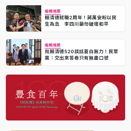
編輯推薦
賴清德就職2周年！蔣萬安盼以民
生為念 李四川籲勿破壞和平
編輯推薦
批賴清德520談話蒼白無力！民眾
黨：交出來答卷只有無盡口號