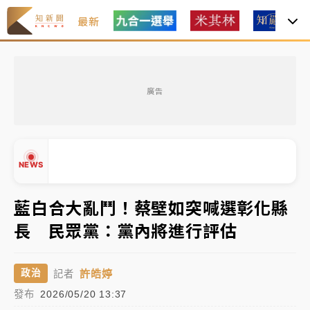
最新
中租控股7月營收創今年新高 前7月獲利成長6%
廣告
獨家｜
和欣客運總裁逝世！少東涉洗錢遭收押 戴手銬
腳鐐提前奔靈堂畫面曝
處置制度大變革！ 證交所今起縮短股票「關禁閉」天
NEWS
數與撮合時間
才續任就飛美國大學面試 清大校長高為元致歉：機會
藍白合大亂鬥！蔡壁如突喊選彰化縣
到來時引起我的好奇
長 民眾黨：黨內將進行評估
白海豚颱風解除海警 西南風來了！4縣市大雨特報、各
▲
地午後雷雨
▼
許皓婷
政治
記者
分析｜
7月營收甫首破單月9000億元下半年續旺指
發布
2026/05/20 13:37
標？ 鴻海本週法說法人關注的四大重點