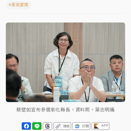
#黨政要聞
NBA｜
傳奇名帥驚傳離世！曾以「瘋狂籃球」震撼聯
盟 兩大愛徒向他致
中租控股7月營收創今年新高 前7月獲利成長6%
獨家｜
和欣客運總裁逝世！少東涉洗錢遭收押 戴手銬
腳鐐提前奔靈堂畫面曝
處置制度大變革！ 證交所今起縮短股票「關禁閉」天
數與撮合時間
才續任就飛美國大學面試 清大校長高為元致歉：機會
到來時引起我的好奇
白海豚颱風解除海警 西南風來了！4縣市大雨特報、各
地午後雷雨
蔡壁如宣布參選彰化縣長。資料照。葉志明攝
分析｜
7月營收甫首破單月9000億元下半年續旺指
APP
連結
訂閱
標？ 鴻海本週法說法人關注的四大重點