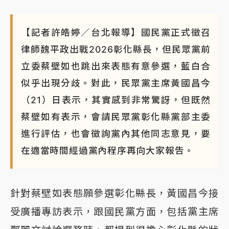
NBA｜
傳奇名帥驚傳離世！曾以「瘋狂籃球」震撼聯
盟 兩大愛徒向他致
【記者許皓婷／台北報導】國民黨正式徵召
律師魏平政出戰2026彰化縣長，但民眾黨前
立委蔡壁如也跳出來表態有意參選，藍白合
似乎出現分歧。對此，民眾黨主席黃國昌今
（21）日表示，其實感到非常驚訝，但既然
蔡壁如有表示，會請民眾黨彰化縣黨部主委
進行評估，也會徵詢黨內其他同志意見，要
在適當時間經過黨內程序再向大家報告。
針對蔡壁如表態願參選彰化縣長，黃國昌今接
受廣播專訪表示，跟國民黨方面，包括黨主席