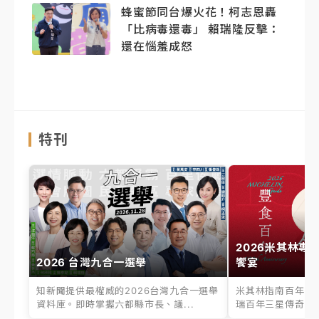
蜂蜜節同台爆火花！柯志恩轟
「比病毒還毒」 賴瑞隆反擊：
還在惱羞成怒
特刊
2026米其林專
2026 台灣九合一選舉
饗宴
知新聞提供最權威的2026台灣九合一選舉
米其林指南百年之
資料庫。即時掌握六都縣市長、議...
瑞百年三星傳奇、台