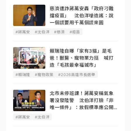
慈濟遭詐蔣萬安轟「政府刁難
擋疫苗」 沈伯洋嗆造謠：說
一個謊要用千萬個謊來圓
#蔣萬安
#沈伯洋
#慈濟
#疫苗
賴瑞隆自曝「家有3貓」是毛
爸！獸醫、寵物業力挺 喊打
造「毛孩最幸福城市」
#賴瑞隆
#寵物政策
#2026高雄市長選舉
北市未停班課！蔣萬安稱氣象
署沒發陸警 沈伯洋打臉「非
唯一條件」：放假標準應公開
透明
#蔣萬安
#沈伯洋