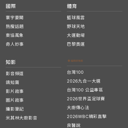
國際
體育
寰宇要聞
籃球風雲
熱搜話題
野球天地
東協萬象
大運動場
奇人妙事
巴黎奧運
知影
台灣100
影音頻道
2026九合一大選
鴿知窩
台灣100 公益專區
影片故事
2026世界盃足球賽
圖片故事
大廚傳心法
攝影筆記
2026WBC精彩直擊
米其林大廚影音
良醫說