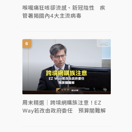
喉嚨痛狂咳卻流感、新冠陰性 疾
管署揭國內4大主流病毒
財經
周末精選｜跨境網購族注意！EZ
Way若改由政府委任 預算關難解