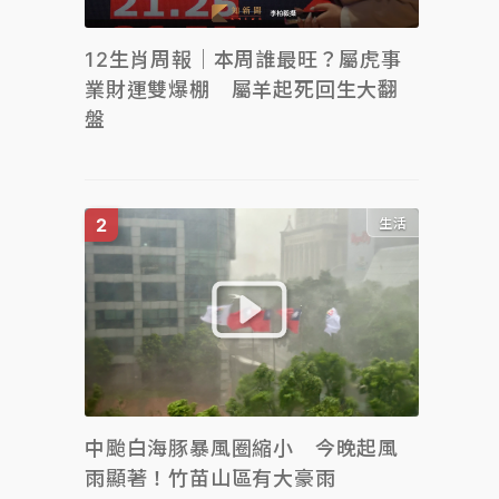
12生肖周報｜本周誰最旺？屬虎事
業財運雙爆棚 屬羊起死回生大翻
盤
生活
中颱白海豚暴風圈縮小 今晚起風
雨顯著！竹苗山區有大豪雨