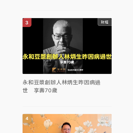
財經
永和豆漿創辦人林炳生昨因病過
世 享壽70歲
財經