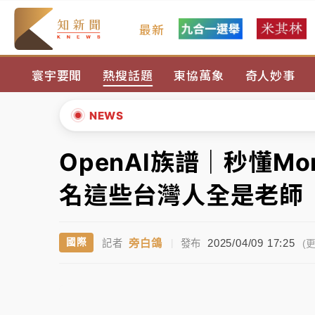
最新
油價持續凍漲！ 中油宣布下周一汽柴油價格
寰宇要聞
熱搜話題
東協萬象
奇人妙事
中颱白海豚進逼！台北喜來登圍籬傾倒砸傷人
有片｜
白海豚暴風圈逼近！新北淡水赫見龍捲
NEWS
中颱白海豚風雨來了！中部以北防豪雨 今晚
OpenAI族譜｜秒懂M
▲
白海豚逼近！北市水門只出不進 未移置車輛最
▼
名這些台灣人全是老師
油價持續凍漲！ 中油宣布下周一汽柴油價格
旁白鴿
2025/04/09 17:25
國際
記者
|
發布
中颱白海豚進逼！台北喜來登圍籬傾倒砸傷人
(更
有片｜
白海豚暴風圈逼近！新北淡水赫見龍捲
中颱白海豚風雨來了！中部以北防豪雨 今晚