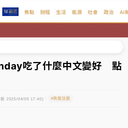
焦點
財經
生活
能源
社會
政治
AI
維持不變
 民權西路鷹架倒塌壓2車
風 榕樹連根拔起
、明天影響最劇烈
onday吃了什麼中文變好 點
高罰4800＋拖吊費
維持不變
#熱搜話題
 民權西路鷹架倒塌壓2車
新 2025/04/09 17:40)
風 榕樹連根拔起
、明天影響最劇烈