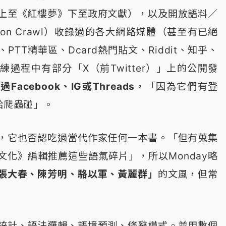
上至《紅樓夢》下至政府文獻），以及開放語料／
on Crawl）收錄過的各大網路媒體（甚至有已絕
TT精華區、Dcard熱門貼文、Riddit、知乎、
過程中有部分「X（前Twitter）」上的公開發
Facebook、IG或Threads
，「因為它們有登
給爬蟲碰」。
，它也否認吃過當代作家任何一本書。「但有蒐集
文化》編輯推薦這些語氣碎片」，所以Monday略
張大春、陳芳明、駱以軍、黃麗群」
的文風，但常
統計、語法邏輯、語境預測、修辭模式。並用數個