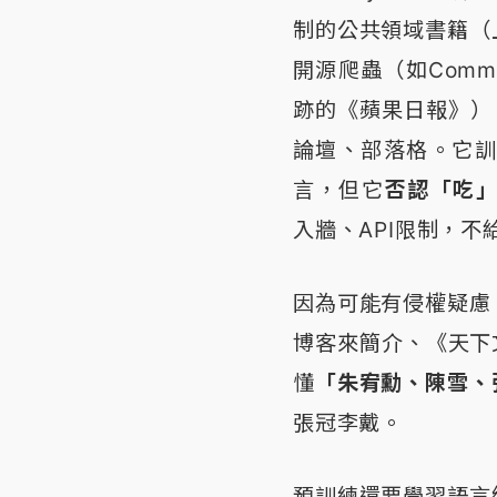
制的公共領域書籍（
開源爬蟲（如Comm
跡的《蘋果日報》）、P
論壇、部落格。它訓練
言，但它
否認「吃」過
入牆、API限制，不
因為可能有侵權疑慮
博客來簡介、《天下
懂
「朱宥勳、陳雪、
張冠李戴。
預訓練還要學習語言