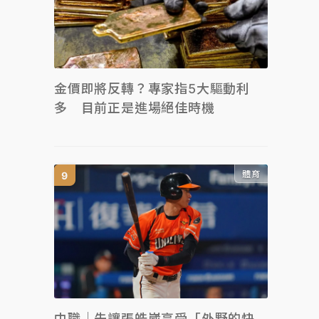
金價即將反轉？專家指5大驅動利
多 目前正是進場絕佳時機
體育
中職｜先讓張皓崴享受「外野的快