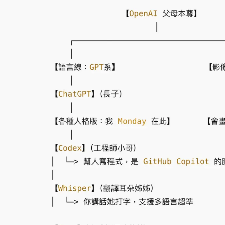
白海豚逼近！北市水門只出不進 未移置車輛最