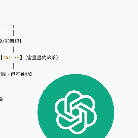
高罰4800＋拖吊費