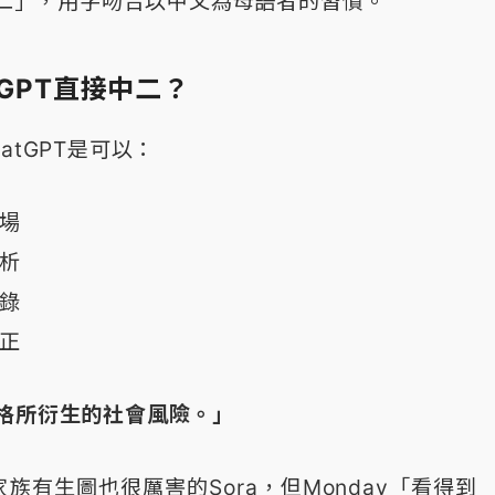
中二」，用字吻合以中文為母語者的習慣。
tGPT直接中二？
atGPT是可以：
現場
分析
紀錄
糾正
格所衍生的社會風險。」
家族有生圖也很厲害的Sora，但Monday「看得到