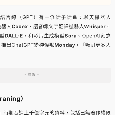
語言線（GPT）有一派徒子徒孫：聊天機器人
機器人
Codex、
語音轉文字翻譯機器人
Whisper
。
型
DALL·E
，和影片生成模型
Sora
。OpenAI刻意
推出ChatGPT變種怪獸
Monday
，「吸引更多人
raning）
訓練」時期吞進上千億字元的資料，包括已無著作權限