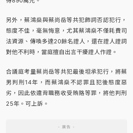
得890萬元。
另外，蔡鴻燊與蔡尚岳等共犯飾詞否認犯行，
態度不佳，毫無悔意，尤其蔡鴻燊不僅耗費司
法資源、傳喚多達20餘名證人，還在證人證詞
對他不利時，當庭擅自出言干擾證人作證。
合議庭考量蔡尚岳等共犯最後坦承犯行，將蔡
男判刑14年，而蔡鴻燊不認罪且犯後態度惡
劣，因此依違背職務收受賄賂等罪，將他判刑
25年。可上訴。