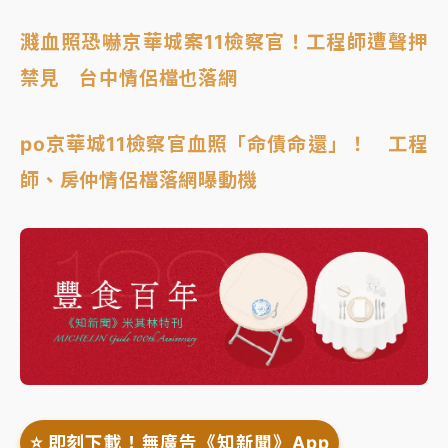
濺血照恐嚇京華城案11檢察官！工程師遭聲押
禁見 台中情侶檔也落網
po京華城11檢察官血照「命債命還」！ 工程
師、房仲情侶檔落網曝動機
⭐️ 即刻下載！無廣告《知新聞》App