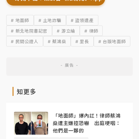
# 地面師
# 土地詐騙
# 盜領遺產
# 新北地院書記官
# 游立綸
# 律師
# 民間公證人
# 蔡鴻燊
# 里長
# 台版地面師
知更多
「地面師」爆內訌！律師蔡鴻
燊遭主嫌控恐嚇 出庭哽咽：
他們是一夥的