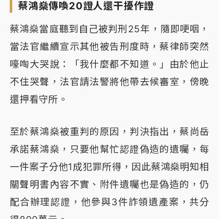
蔡鴻燊傳喚20證人還干擾作證
蔡鴻燊當庭聽到自己被判刑25年，隨即哽咽，
當法官繼續宣示其他被告刑度時，蔡律師突然
嚎啕大哭說：「我什麼都不知道。」由於他止
不住哭聲，法官請法警將他帶去候審室，傍晚
還押看守所。
至於蔡鴻燊被重判的原因，判決指出，蔡尚岳
承諾蔡鴻燊，只要他幫忙認證偽造的遺囑，每
一件案子分他1成犯罪所得，因此蔡鴻燊明知相
關聲明書內容不實、附件遺囑也是偽造的，仍
配合辦理認證，他參與3件詐領遺產案，共分