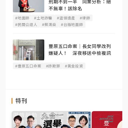
刑期不到一半 同業分析：絕
不無辜！該除名
#地面師
#土地詐騙
#盜領遺產
#律師
#民間公證人
#蔡鴻燊
#台版地面師
豐原五口命案｜長女同學改列
嫌疑人！ 深夜移送中檢複訊
#豐原五口命案
#詐欺罪
#黃金投資
特刊