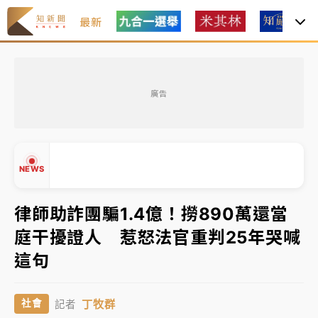
最新
女律師陳昱瑄詐慈濟10億！黃金158kg遭查扣畫面曝光
廣告
暑假過三周才推「E宿新北打卡趣」！抽獎程序複雜 觀
旅局回應了
中信慈善基金會想增加董事人數！辜仲諒向法院聲請遭
NEWS
駁 理由曝光
故宮《龍藏經》特展第2檔！今線上預約開賣一度塞車
律師助詐團騙1.4億！撈890萬還當
周六起展出延長至晚上7時
庭干擾證人 惹怒法官重判25年哭喊
台東農業處長涉圖利渡假村！東檢抗告成功 今重開羈
▲
這句
押庭
▼
父親節泡湯了！中颱白海豚雨彈轟3天 「紅到發紫」降
丁牧群
社會
記者
雨熱區曝