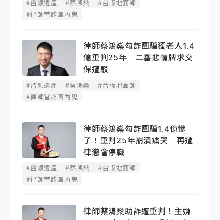
#盜領遺產
#蔡鴻燊
#台版地面師
#律師當詐團內鬼
律師蔡鴻燊勾詐團騙獨老人1.4
億重判25年 二審悲情牌求交
保遭駁
#盜領遺產
#蔡鴻燊
#台版地面師
#律師當詐團內鬼
律師蔡鴻燊勾詐團騙1.4億慘
了！重判25年崩潰痛哭 再遭
律懲會停職
#盜領遺產
#蔡鴻燊
#台版地面師
#律師當詐團內鬼
律師蔡鴻燊助詐遭重判！主嫌