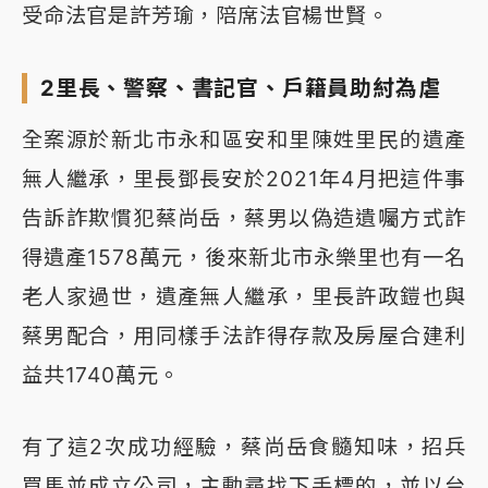
受命法官是許芳瑜，陪席法官楊世賢。
2里長、警察、書記官、戶籍員助紂為虐
全案源於新北市永和區安和里陳姓里民的遺產
無人繼承，里長鄧長安於2021年4月把這件事
告訴詐欺慣犯蔡尚岳，蔡男以偽造遺囑方式詐
得遺產1578萬元，後來新北市永樂里也有一名
老人家過世，遺產無人繼承，里長許政鎧也與
蔡男配合，用同樣手法詐得存款及房屋合建利
益共1740萬元。
有了這2次成功經驗，蔡尚岳食髓知味，招兵
買馬並成立公司，主動尋找下手標的，並以台