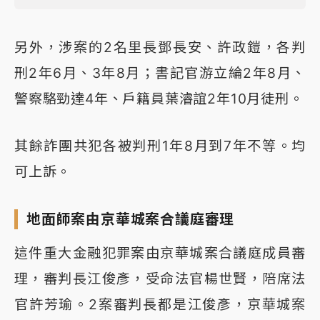
另外，涉案的2名里長鄧長安、許政鎧，各判
刑2年6月、3年8月；書記官游立綸2年8月、
警察駱勁達4年、戶籍員葉濬誼2年10月徒刑。
其餘詐團共犯各被判刑1年8月到7年不等。均
可上訴。
地面師案由京華城案合議庭審理
這件重大金融犯罪案由京華城案合議庭成員審
理，審判長江俊彥，受命法官楊世賢，陪席法
官許芳瑜。2案審判長都是江俊彥，京華城案