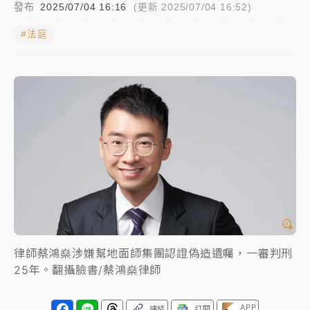
發布
2025/07/04 16:16
(更新 2025/07/04 16:52)
女律師陳昱瑄詐慈濟10億！黃金158kg遭查扣畫面曝光
#法庭
暑假過三周才推「E宿新北打卡趣」！抽獎程序複雜 觀
旅局回應了
中信慈善基金會想增加董事人數！辜仲諒向法院聲請遭
駁 理由曝光
故宮《龍藏經》特展第2檔！今線上預約開賣一度塞車
周六起展出延長至晚上7時
台東農業處長涉圖利渡假村！東檢抗告成功 今重開羈
押庭
父親節泡湯了！中颱白海豚雨彈轟3天 「紅到發紫」降
律師蔡鴻燊涉嫌幫地面師集團認證偽造遺囑，一審判刑
雨熱區曝
25年。翻攝臉書/蔡鴻燊律師
APP
連結
訂閱