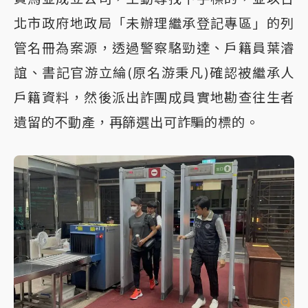
北市政府地政局「未辦理繼承登記專區」的列
管名冊為案源，透過警察駱勁達、戶籍員葉濬
誼、書記官游立綸(原名游秉凡)確認被繼承人
戶籍資料，然後派出詐團成員實地勘查往生者
遺留的不動產，再篩選出可詐騙的標的。