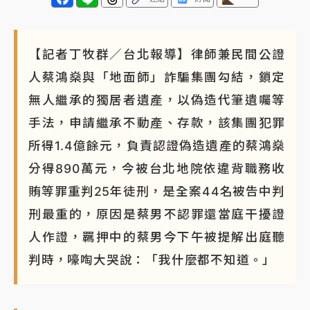
【記者丁牧群／台北報導】律師兼民間公證
人蔡鴻燊與「地面師」詐騙集團勾結，鎖定
無人繼承的獨居者遺產，以偽造代筆遺囑等
手法，申請繼承不動產、存款，該集團犯罪
所得1.4億餘元，負責認證偽造遺產的蔡鴻燊
分得890萬元，今被台北地院依違背職務收
賄等罪重判25年徒刑，是全案44名被告中判
刑最重的，原因是蔡男不認罪還當庭干擾證
人作證，羈押中的蔡男今下午被提解出庭聽
判時，嚎啕大哭說：「我什麼都不知道。」