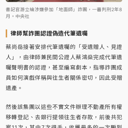
書記官游立綸涉嫌參加「地面師」詐團，一審判刑2年8
月。中央社
律師幫詐團認證偽造代筆遺囑
蔡尚岳接著安排代筆遺囑的「受遺贈人、見證
人」，由律師兼民間公證人蔡鴻燊完成代筆遺
囑聲明書的認證，甚至編寫劇本，指導詐團成
員如何演戲佯稱與往生者關係密切，因此受贈
遺產。
然後該集團以這些不實文件辦理不動產所有權
移轉登記、去銀行提領往生者存款，前後共犯
案11次，其中7次得手，收穫最多的一次騙到