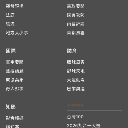
突發現場
黨政要聞
法庭
國會攻防
暖流
內幕評論
地方大小事
首都風雲
國際
體育
寰宇要聞
籃球風雲
熱搜話題
野球天地
東協萬象
大運動場
奇人妙事
巴黎奧運
知影
台灣100
影音頻道
2026九合一大選
鴿知窩