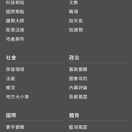
科技新知
文教
國際焦點
職場
趨勢大師
知天氣
政策法規
知運勢
地產房市
社會
政治
突發現場
黨政要聞
法庭
國會攻防
暖流
內幕評論
地方大小事
首都風雲
國際
體育
寰宇要聞
籃球風雲