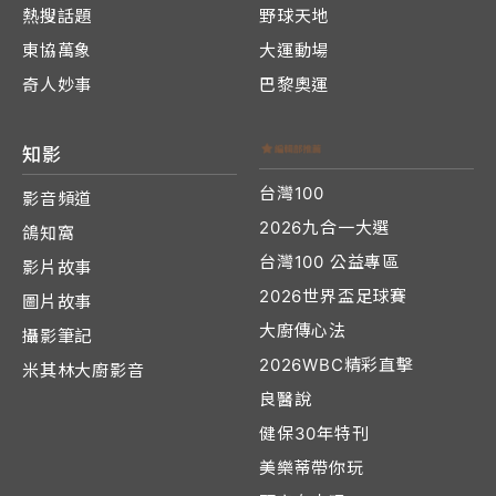
熱搜話題
野球天地
東協萬象
大運動場
奇人妙事
巴黎奧運
知影
台灣100
影音頻道
2026九合一大選
鴿知窩
台灣100 公益專區
影片故事
2026世界盃足球賽
圖片故事
大廚傳心法
攝影筆記
2026WBC精彩直擊
米其林大廚影音
良醫說
健保30年特刊
美樂蒂帶你玩