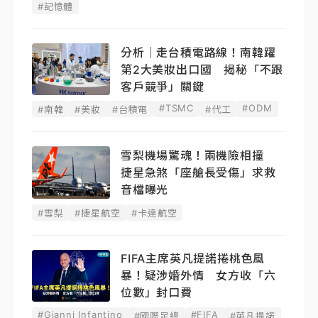
#記憶體
分析｜走台積電路線！南韓躍
第2大美妝出口國 揭秘「不跟
客戶競爭」關鍵
#TSMC
#ODM
#南韓
#美妝
#台積電
#代工
雪梨機場驚魂！兩機險相撞
捷星急煞「座艙長受傷」求救
音檔曝光
#雪梨
#捷星航空
#卡達航空
FIFA主席英凡提諾捲桃色風
暴！疑涉婚外情 女方收「六
位數」封口費
#Gianni Infantino
#FIFA
#國際足總
#英凡提諾