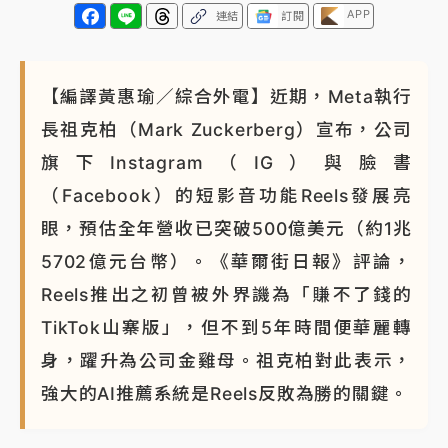
APP
連結
訂閱
NBA｜
傳奇名帥驚傳離世！曾以「瘋狂籃球」震撼聯
盟 兩大愛徒向他致
【編譯黃惠瑜／綜合外電】近期，Meta執行
長祖克柏（Mark Zuckerberg）宣布，公司
旗下Instagram（IG）與臉書
（Facebook）的短影音功能Reels發展亮
眼，預估全年營收已突破500億美元（約1兆
5702億元台幣）。《華爾街日報》評論，
Reels推出之初曾被外界譏為「賺不了錢的
TikTok山寨版」，但不到5年時間便華麗轉
身，躍升為公司金雞母。祖克柏對此表示，
強大的AI推薦系統是Reels反敗為勝的關鍵。