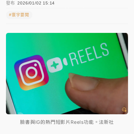
發布
2026/01/02 15:14
NBA｜
傳奇名帥驚傳離世！曾以「瘋狂籃球」震撼聯
#寰宇要聞
盟 兩大愛徒向他致
中租控股7月營收創今年新高 前7月獲利成長6%
獨家｜
和欣客運總裁逝世！少東涉洗錢遭收押 戴手銬
腳鐐提前奔靈堂畫面曝
處置制度大變革！ 證交所今起縮短股票「關禁閉」天
數與撮合時間
才續任就飛美國大學面試 清大校長高為元致歉：機會
到來時引起我的好奇
白海豚颱風解除海警 西南風來了！4縣市大雨特報、各
地午後雷雨
臉書與IG的熱門短影片Reels功能。法新社
分析｜
7月營收甫首破單月9000億元下半年續旺指
標？ 鴻海本週法說法人關注的四大重點