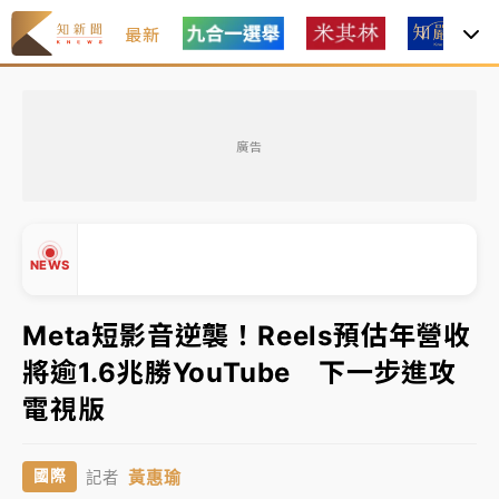
最新
中租控股7月營收創今年新高 前7月獲利成長6%
廣告
獨家｜
和欣客運總裁逝世！少東涉洗錢遭收押 戴手銬
腳鐐提前奔靈堂畫面曝
處置制度大變革！ 證交所今起縮短股票「關禁閉」天
NEWS
數與撮合時間
才續任就飛美國大學面試 清大校長高為元致歉：機會
Meta短影音逆襲！Reels預估年營收
到來時引起我的好奇
將逾1.6兆勝YouTube 下一步進攻
白海豚颱風解除海警 西南風來了！4縣市大雨特報、各
▲
電視版
地午後雷雨
▼
分析｜
7月營收甫首破單月9000億元下半年續旺指
黃惠瑜
國際
記者
標？ 鴻海本週法說法人關注的四大重點