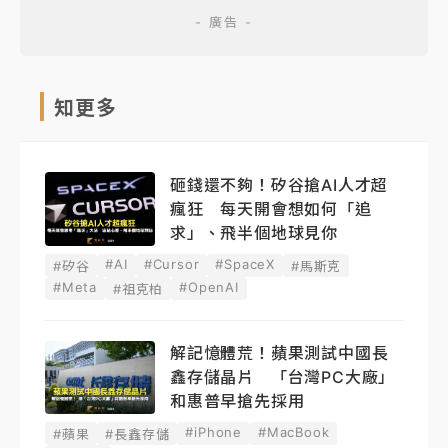
知更多
砸錢還不夠！矽谷搶AI人才超
瘋狂 每天開會想如何「追
求」、飛半個地球見你
#AI
#Cursor
#SpaceX
#矽谷
#馬斯克
#Meta
#OpenAI
#祖克柏
解記憶體荒！蘋果測試中國長
鑫存儲晶片 「台灣PC大廠」
和惠普早搶先採用
#iPhone
#MacBook
#蘋果
#長鑫存儲