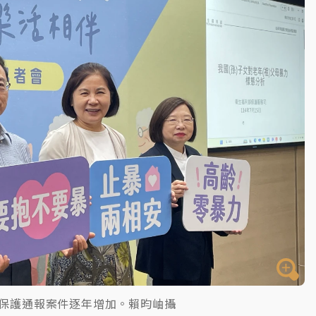
一度塞車 周六起展出延長至晚上7時
今重開羈押庭
到發紫」降雨熱區曝
人保護通報案件逐年增加。賴昀岫攝