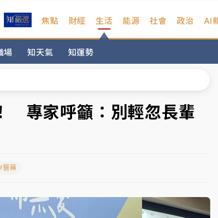
焦點
財經
生活
能源
社會
政治
AI
扣畫面曝光
職場
知天氣
知運勢
序複雜 觀旅局回應了
院聲請遭駁 理由曝光
一度塞車 周六起展出延長至晚上7時
！ 專家呼籲：別輕忽長輩
今重開羈押庭
到發紫」降雨熱區曝
#醫藥
扣畫面曝光
序複雜 觀旅局回應了
院聲請遭駁 理由曝光