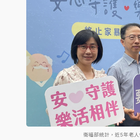
故宮《龍藏經》特展第2檔！今線上預約開賣
台東農業處長涉圖利渡假村！東檢抗告成功 
父親節泡湯了！中颱白海豚雨彈轟3天 「紅
衛福部統計，近5年老