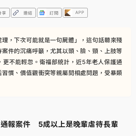
APP
分享
連結
訂閱
處理，下次可能就是一句屍體」，這句話聽來殘
待案件的沉痛呼籲，尤其以頭、臉、頸、上肢等
，更不能輕忽。衛福部統計，近5年老人保護通
活習慣、價值觀衝突等親屬間相處問題，受暴類
護通報案件 5成以上是晚輩虐待長輩