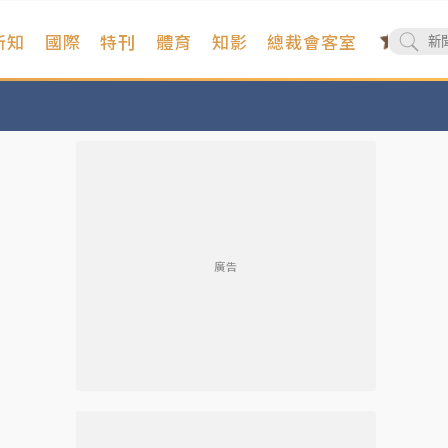
新知
國際
特刊
體育
知影
總裁會客室
廣告