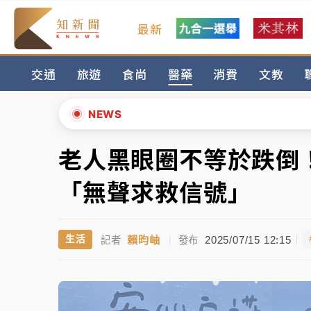
最新
女律師陳昱瑄詐慈濟10億！黃金158kg遭查
交通
旅遊
食尚
醫藥
消費
文教
暑假過三周才推「E宿新北打卡趣」！抽獎程
中信慈善基金會想增加董事人數！辜仲諒向法
NEWS
故宮《龍藏經》特展第2檔！今線上預約開賣
老人黑眼圈不等於跌倒
▲
台東農業處長涉圖利渡假村！東檢抗告成功 
▼
「無聲求救信號」
父親節泡湯了！中颱白海豚雨彈轟3天 「紅
賴昀岫
2025/07/15 12:15
生活
記者
|
發布
女律師陳昱瑄詐慈濟10億！黃金158kg遭查
暑假過三周才推「E宿新北打卡趣」！抽獎程
中信慈善基金會想增加董事人數！辜仲諒向法