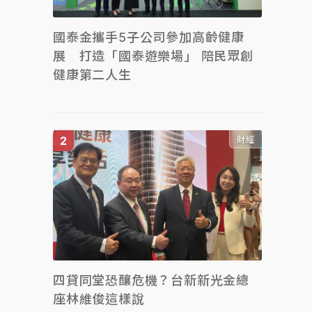
國泰金攜手5子公司參加高齡健康
展 打造「國泰遊樂場」 陪民眾創
健康第二人生
財經
四貸同堂恐釀危機？台新新光金總
座林維俊這樣說