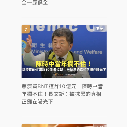
全一應俱全
政治
慈濟買BNT遭詐10億元 陳時中當
年攔不住！長文訴：被抹黑的真相
正攤在陽光下