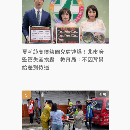
夏莉絲高價幼園兒虐連爆！北市府
監管失靈挨轟 教育局：不因背景
給差別待遇
國際