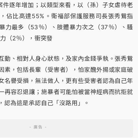
案件逐年增加；以類型來看，以（孫）子女虐待老
，佔比高達55%。衛福部保護服務司長張秀鴛指
暴力最多（53％）、肢體暴力次之（37％）、騷
暴力（2％），衝突發
互動、相對人身心狀態，及家內金錢爭執。張秀鴛
因素，包括長輩（受害者），怕家醜外揚或家庭破
女名譽受損，無法做人，更有些受害者認為自己年
一再容忍退讓；施暴者可能怕被當神經病而抗拒就
，認為這是承認自己「沒路用」。