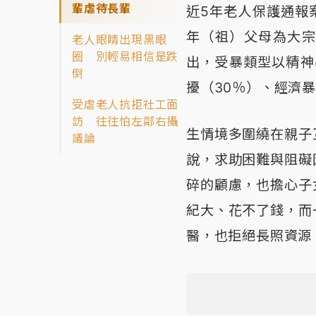
輩虐待長輩
近5年老人保護通報
年（祖）父母為大宗
老人眼睛出現黑眼
圈 別輕易相信是跌
出，受暴類型以精神
倒
擾（30％）、經濟
受虐老人抗拒社工面
訪 往往怕左鄰右攝
生情境多圍繞在親子
議論
說，求助困難與阻礙
碎的顧慮，也擔心子
紀大、花不了錢，而
醫，也拒絕長照資源