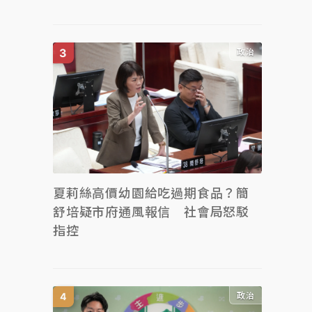
政治
夏莉絲高價幼園給吃過期食品？簡
舒培疑市府通風報信 社會局怒駁
指控
政治