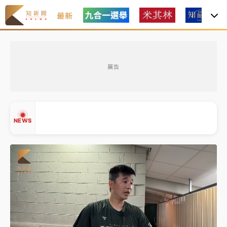
最新
女律師陳昱瑄詐慈濟10億！黃金158kg遭查扣畫面曝光
廣告
暑假過三周才推「E宿新北打卡趣」！抽獎程序複雜 觀
旅局回應了
中信慈善基金會想增加董事人數！辜仲諒向法院聲請遭
NEWS
駁 理由曝光
故宮《龍藏經》特展第2檔！今線上預約開賣一度塞車
周六起展出延長至晚上7時
台東農業處長涉圖利渡假村！東檢抗告成功 今重開羈
▲
押庭
▼
父親節泡湯了！中颱白海豚雨彈轟3天 「紅到發紫」降
雨熱區曝