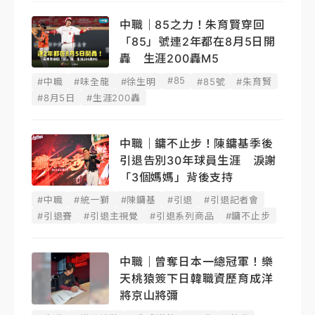
中職｜85之力！朱育賢穿回
「85」號連2年都在8月5日開
轟 生涯200轟M5
#85
#中職
#味全龍
#徐生明
#85號
#朱育賢
#8月5日
#生涯200轟
中職｜鏞不止步！陳鏞基季後
引退告別30年球員生涯 淚謝
「3個媽媽」背後支持
#中職
#統一獅
#陳鏞基
#引退
#引退記者會
#引退賽
#引退主視覺
#引退系列商品
#鏞不止步
中職｜曾奪日本一總冠軍！樂
天桃猿簽下日韓職資歷育成洋
將京山將彌