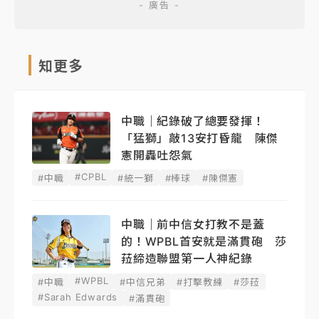
知更多
中職｜紀錄破了總要發揮！
「猛獅」敲13安打昏龍 陳傑
憲開轟吐怨氣
#CPBL
#中職
#統一獅
#棒球
#陳傑憲
中職｜前中信女打教不是蓋
的！WPBL首安就是滿貫砲 莎
菈締造聯盟第一人神紀錄
#WPBL
#中職
#中信兄弟
#打擊教練
#莎菈
#Sarah Edwards
#滿貫砲