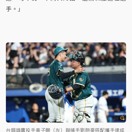
手。」
台鋼雄鷹投手黃子鵬（左）與捕手劉時豪搭配攜手達成