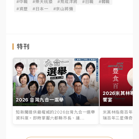
#中職
#樂天桃猿
#育成洋將
#日職
#韓職
#資歷
#日本一
#京山將彌
特刊
2026米其林專
2026 台灣九合一選舉
饗宴
知新聞提供最權威的2026台灣九合一選舉
米其林指南百年之
資料庫。即時掌握六都縣市長、議...
瑞百年三星傳奇、台