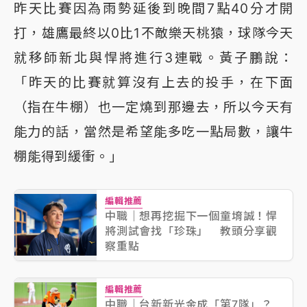
昨天比賽因為雨勢延後到晚間7點40分才開
打，雄鷹最終以0比1不敵樂天桃猿，球隊今天
就移師新北與悍將進行3連戰。黃子鵬說：
「昨天的比賽就算沒有上去的投手，在下面
（指在牛棚）也一定燒到那邊去，所以今天有
能力的話，當然是希望能多吃一點局數，讓牛
棚能得到緩衝。」
編輯推薦
中職｜想再挖掘下一個童堉誠！悍
將測試會找「珍珠」 教頭分享觀
察重點
編輯推薦
中職｜台新新光金成「第7隊」？