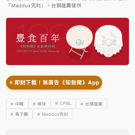
「Maddux完封」。台鋼雄鷹提供
⭐️ 即刻下載！無廣告《知新聞》App
# CPBL
# 中職
# 棒球
# 台鋼雄鷹
# 黃子鵬
# Maddux完封