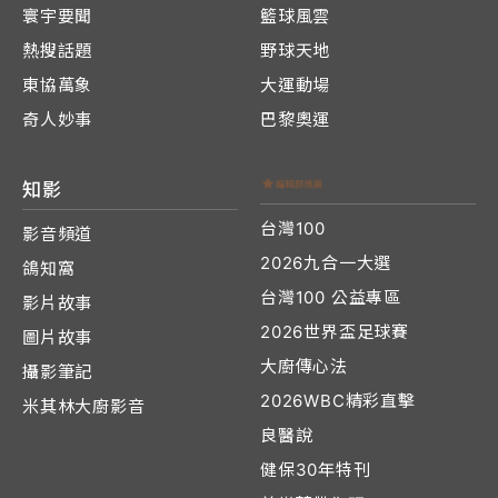
寰宇要聞
籃球風雲
熱搜話題
野球天地
東協萬象
大運動場
奇人妙事
巴黎奧運
知影
台灣100
影音頻道
2026九合一大選
鴿知窩
台灣100 公益專區
影片故事
2026世界盃足球賽
圖片故事
大廚傳心法
攝影筆記
2026WBC精彩直擊
米其林大廚影音
良醫說
健保30年特刊