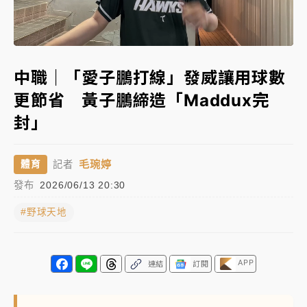
女律師陳昱瑄詐慈濟10億！黃金158kg遭查扣畫面曝光
Loaded
:
Unmute
85.80%
暑假過三周才推「E宿新北打卡趣」！抽獎程序複雜 觀
中職｜「愛子鵬打線」發威讓用球數
旅局回應了
更節省 黃子鵬締造「Maddux完
中信慈善基金會想增加董事人數！辜仲諒向法院聲請遭
封」
駁 理由曝光
故宮《龍藏經》特展第2檔！今線上預約開賣一度塞車
毛琬婷
體育
記者
周六起展出延長至晚上7時
發布
2026/06/13 20:30
台東農業處長涉圖利渡假村！東檢抗告成功 今重開羈
押庭
#野球天地
父親節泡湯了！中颱白海豚雨彈轟3天 「紅到發紫」降
雨熱區曝
APP
連結
訂閱