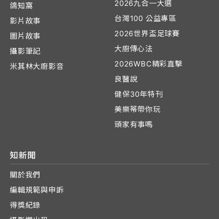
2026九合一大選
鴿知窩
台灣100 公益專區
影片故事
2026世界盃足球賽
圖片故事
大廚傳心法
攝影筆記
2026WBC精彩直擊
米其林大廚影音
良醫說
健保30年特刊
美樂蒂帶你玩
頭家有事嗎
知新聞
關於我們
編輯規範與申訴
得獎紀錄