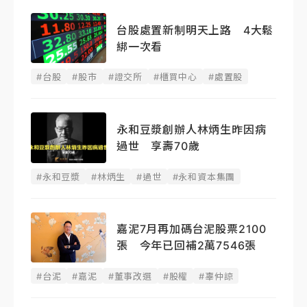
台股處置新制明天上路 4大鬆
綁一次看
#台股
#股市
#證交所
#櫃買中心
#處置股
永和豆漿創辦人林炳生昨因病
過世 享壽70歲
#永和豆漿
#林炳生
#過世
#永和資本集團
嘉泥7月再加碼台泥股票2100
張 今年已回補2萬7546張
#台泥
#嘉泥
#董事改選
#股權
#辜仲諒