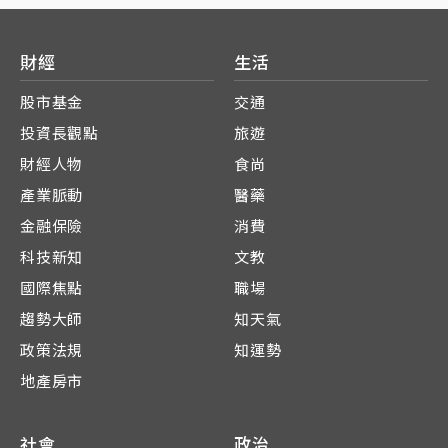
財經
生活
股市基金
交通
投資長觀點
旅遊
財經人物
食尚
產業脈動
醫藥
金融保險
消費
科技新知
文教
國際焦點
職場
趨勢大師
知天氣
政策法規
知運勢
地產房市
社會
政治