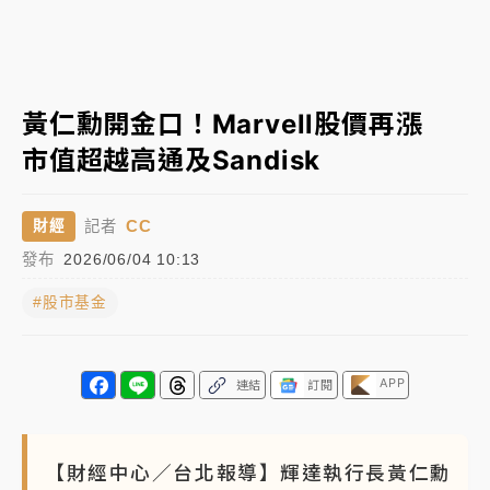
中颱白海豚進逼！台北喜來登圍籬傾倒砸傷人 民權西
路鷹架倒塌壓2車
有片｜
白海豚暴風圈逼近！新北淡水赫見龍捲風 榕樹
黃仁勳開金口！Marvell股價再漲
連根拔起
市值超越高通及Sandisk
中颱白海豚風雨來了！中部以北防豪雨 今晚、明天影
響最劇烈
CC
財經
記者
白海豚逼近！北市水門只出不進 未移置車輛最高罰
發布
2026/06/04 10:13
4800＋拖吊費
#股市基金
APP
連結
訂閱
【財經中心／台北報導】輝達執行長黃仁勳