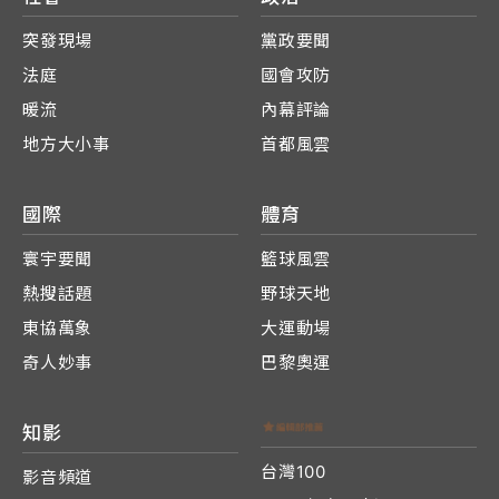
突發現場
黨政要聞
法庭
國會攻防
暖流
內幕評論
地方大小事
首都風雲
國際
體育
寰宇要聞
籃球風雲
熱搜話題
野球天地
東協萬象
大運動場
奇人妙事
巴黎奧運
知影
台灣100
影音頻道