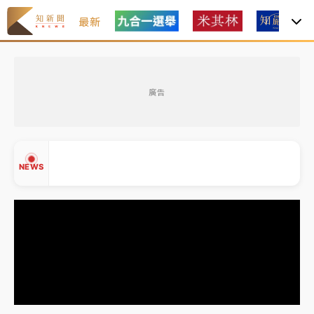
最新
油價持續凍漲！ 中油宣布下周一汽柴油價格維持不變
廣告
中颱白海豚進逼！台北喜來登圍籬傾倒砸傷人 民權西
路鷹架倒塌壓2車
有片｜
白海豚暴風圈逼近！新北淡水赫見龍捲風 榕樹
NEWS
連根拔起
中颱白海豚風雨來了！中部以北防豪雨 今晚、明天影
響最劇烈
白海豚逼近！北市水門只出不進 未移置車輛最高罰
▲
4800＋拖吊費
▼
油價持續凍漲！ 中油宣布下周一汽柴油價格維持不變