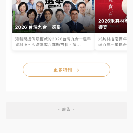
2026米其林專
2026 台灣九合一選舉
饗宴
知新聞提供最權威的2026台灣九合一選舉
米其林指南百年之
資料庫。即時掌握六都縣市長、議...
瑞百年三星傳奇、台
更多特刊
→