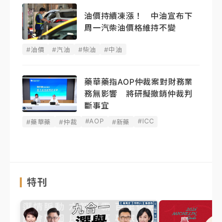
油價持續凍漲！ 中油宣布下
周一汽柴油價格維持不變
#油價
#汽油
#柴油
#中油
藥華藥指AOP仲裁案對財務業
務無影響 將研擬撤銷仲裁判
斷事宜
#AOP
#ICC
#藥華藥
#仲裁
#新藥
特刊