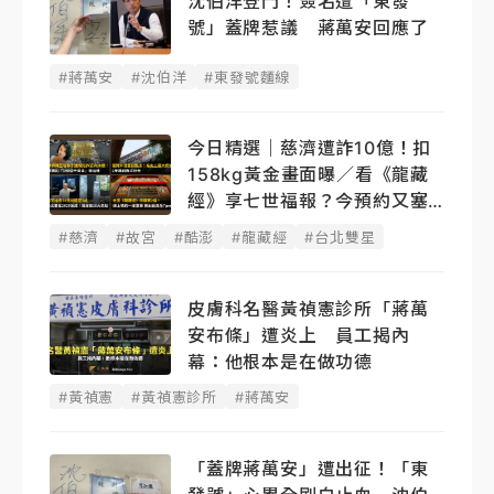
沈伯洋登門！簽名遭「東發
號」蓋牌惹議 蔣萬安回應了
#蔣萬安
#沈伯洋
#東發號麵線
今日精選｜慈濟遭詐10億！扣
158kg黃金畫面曝／看《龍藏
經》享七世福報？今預約又塞
了
#慈濟
#故宮
#酷澎
#龍藏經
#台北雙星
皮膚科名醫黃禎憲診所「蔣萬
安布條」遭炎上 員工揭內
幕：他根本是在做功德
#黃禎憲
#黃禎憲診所
#蔣萬安
「蓋牌蔣萬安」遭出征！「東