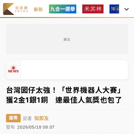
最新
女律師陳昱瑄詐慈濟10億！黃金158kg遭查扣畫面曝光
廣告
暑假過三周才推「E宿新北打卡趣」！抽獎程序複雜 觀
旅局回應了
中信慈善基金會想增加董事人數！辜仲諒向法院聲請遭
NEWS
駁 理由曝光
故宮《龍藏經》特展第2檔！今線上預約開賣一度塞車
台灣囡仔太強！「世界機器人大賽」
周六起展出延長至晚上7時
獲2金1銀1銅 連最佳人氣獎也包了
台東農業處長涉圖利渡假村！東檢抗告成功 今重開羈
▲
▼
押庭
知即及
國際
記者
父親節泡湯了！中颱白海豚雨彈轟3天 「紅到發紫」降
發布
2026/05/18 08:07
雨熱區曝