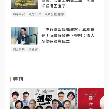
發號」心累全刷白止血 沈伯
洋送暖回應了
#蔣萬安
#沈伯洋
#東發號麵線
「央行總裁惱羞成怒」真相曝
光！阮慕驊發嚴正聲明： 遭人
AI偽造誤導民眾
#阮慕驊
#投資
特刊