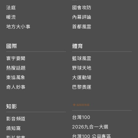
法庭
國會攻防
暖流
內幕評論
地方大小事
首都風雲
國際
體育
寰宇要聞
籃球風雲
熱搜話題
野球天地
東協萬象
大運動場
奇人妙事
巴黎奧運
知影
台灣100
影音頻道
2026九合一大選
鴿知窩
台灣100 公益專區
影片故事