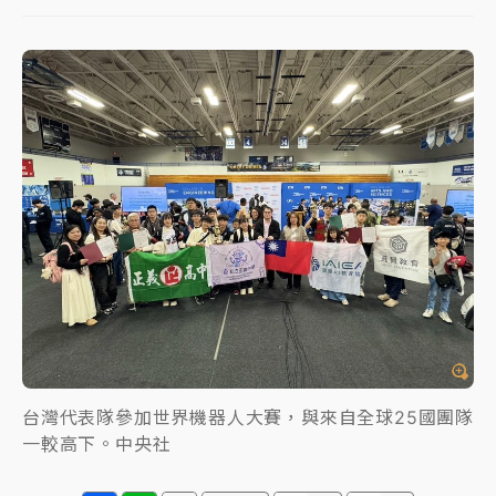
女律師陳昱瑄詐慈濟10億！黃金158kg遭查扣畫面曝光
暑假過三周才推「E宿新北打卡趣」！抽獎程序複雜 觀
旅局回應了
中信慈善基金會想增加董事人數！辜仲諒向法院聲請遭
駁 理由曝光
故宮《龍藏經》特展第2檔！今線上預約開賣一度塞車
周六起展出延長至晚上7時
台東農業處長涉圖利渡假村！東檢抗告成功 今重開羈
押庭
父親節泡湯了！中颱白海豚雨彈轟3天 「紅到發紫」降
雨熱區曝
台灣代表隊參加世界機器人大賽，與來自全球25國團隊
一較高下。中央社