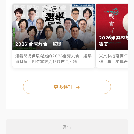
2026米其林專
2026 台灣九合一選舉
饗宴
知新聞提供最權威的2026台灣九合一選舉
米其林指南百年之
資料庫。即時掌握六都縣市長、議...
瑞百年三星傳奇、台
更多特刊
→