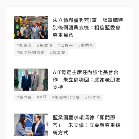
朱立倫讚盧秀燕1事 談軍購特
別條例語帶玄機：相信藍委會
尊重民意
#鄭麗文
#朱立倫
#習近平
#盧秀燕
#國防特別條例
#鄭習會
AIT肯定主席任內強化美台合
作 朱立倫嗨回：感謝老朋友
支持
#AIT
#朱立倫
#美國在台協會
#谷立言
藍黨團要求賴清德「即問即
答」 朱立倫：立委應尊重總
統方式