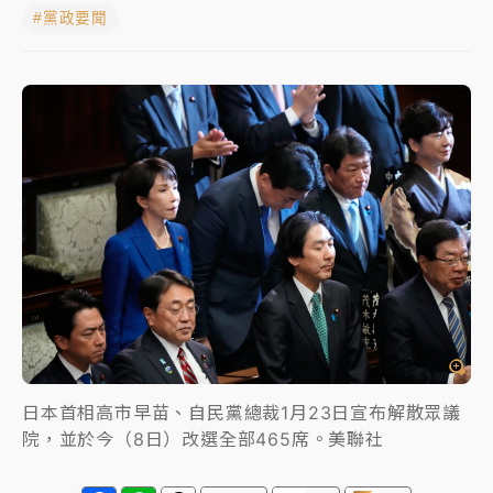
#黨政要聞
女律師陳昱瑄詐慈濟10億！黃金158kg遭查扣畫面曝光
暑假過三周才推「E宿新北打卡趣」！抽獎程序複雜 觀
旅局回應了
中信慈善基金會想增加董事人數！辜仲諒向法院聲請遭
駁 理由曝光
故宮《龍藏經》特展第2檔！今線上預約開賣一度塞車
周六起展出延長至晚上7時
台東農業處長涉圖利渡假村！東檢抗告成功 今重開羈
押庭
父親節泡湯了！中颱白海豚雨彈轟3天 「紅到發紫」降
雨熱區曝
日本首相高市早苗、自民黨總裁1月23日宣布解散眾議
院，並於今（8日）改選全部465席。美聯社