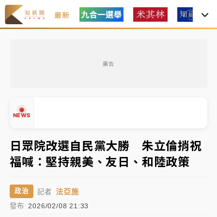
最新
女律師陳昱瑄詐慈濟10億！黃金158kg遭查扣畫面曝光
廣告
暑假過三周才推「E宿新北打卡趣」！抽獎程序複雜 觀
旅局回應了
中信慈善基金會想增加董事人數！辜仲諒向法院聲請遭
NEWS
駁 理由曝光
故宮《龍藏經》特展第2檔！今線上預約開賣一度塞車
日眾院改選自民黨大勝 朱立倫捎祝
周六起展出延長至晚上7時
福喊：堅持親美、友日、和陸政策
台東農業處長涉圖利渡假村！東檢抗告成功 今重開羈
▲
押庭
▼
法亞施
政治
記者
父親節泡湯了！中颱白海豚雨彈轟3天 「紅到發紫」降
發布
2026/02/08 21:33
雨熱區曝