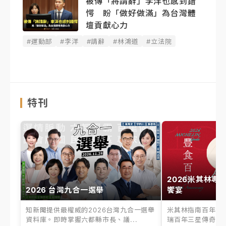
被傳「將請辭」李洋也感到錯
愕 盼「做好做滿」為台灣體
壇貢獻心力
#運動部
#李洋
#請辭
#林鴻道
#立法院
特刊
2026米其林專
2026 台灣九合一選舉
饗宴
知新聞提供最權威的2026台灣九合一選舉
米其林指南百年之
資料庫。即時掌握六都縣市長、議...
瑞百年三星傳奇、台