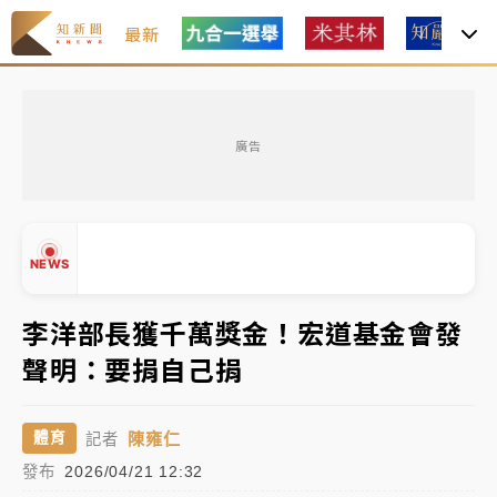
最新
油價持續凍漲！ 中油宣布下周一汽柴油價格維持不變
廣告
中颱白海豚進逼！台北喜來登圍籬傾倒砸傷人 民權西
路鷹架倒塌壓2車
有片｜
白海豚暴風圈逼近！新北淡水赫見龍捲風 榕樹
NEWS
連根拔起
中颱白海豚風雨來了！中部以北防豪雨 今晚、明天影
李洋部長獲千萬獎金！宏道基金會發
響最劇烈
聲明：要捐自己捐
白海豚逼近！北市水門只出不進 未移置車輛最高罰
▲
4800＋拖吊費
▼
陳雍仁
體育
記者
油價持續凍漲！ 中油宣布下周一汽柴油價格維持不變
發布
2026/04/21 12:32