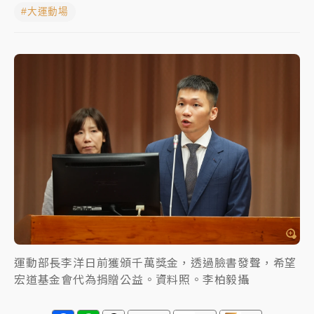
#大運動場
中颱白海豚進逼！台北喜來登圍籬傾倒砸傷人 民權西
路鷹架倒塌壓2車
有片｜
白海豚暴風圈逼近！新北淡水赫見龍捲風 榕樹
連根拔起
中颱白海豚風雨來了！中部以北防豪雨 今晚、明天影
響最劇烈
白海豚逼近！北市水門只出不進 未移置車輛最高罰
4800＋拖吊費
運動部長李洋日前獲頒千萬獎金，透過臉書發聲，希望
宏道基金會代為捐贈公益。資料照。李柏毅攝