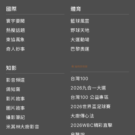
國際
體育
寰宇要聞
籃球風雲
熱搜話題
野球天地
東協萬象
大運動場
奇人妙事
巴黎奧運
知影
台灣100
影音頻道
2026九合一大選
鴿知窩
台灣100 公益專區
影片故事
2026世界盃足球賽
圖片故事
大廚傳心法
攝影筆記
2026WBC精彩直擊
米其林大廚影音
良醫說