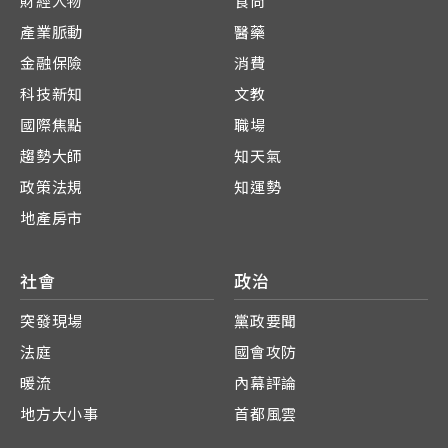
財經人物
食尚
產業脈動
醫藥
金融保險
消費
科技新知
文教
國際焦點
職場
趨勢大師
知天氣
政策法規
知運勢
地產房市
社會
政治
突發現場
黨政要聞
法庭
國會攻防
暖流
內幕評論
地方大小事
首都風雲