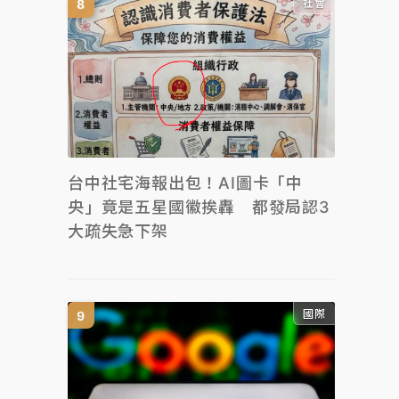
社會
台中社宅海報出包！AI圖卡「中
央」竟是五星國徽挨轟 都發局認3
大疏失急下架
國際