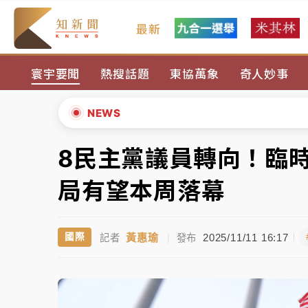
最新
女律師陳昱瑄詐慈濟10億！黃金158kg遭查
寰宇要聞
熱搜話題
東協萬象
奇人妙事
台積電殺35元、台股跌近300點 被動元件
中信慈善基金會想增加董事人數！辜仲諒向法
NEWS
故宮《龍藏經》特展第2檔！今線上預約開賣
8民主黨議員轉向！臨
▲
台東農業處長涉圖利渡假村！東檢抗告成功 
▼
局有望本周落幕
父親節泡湯了！中颱白海豚雨彈轟3天 「紅
黃惠瑜
2025/11/11 16:17
國際
記者
|
發布
女律師陳昱瑄詐慈濟10億！黃金158kg遭查
台積電殺35元、台股跌近300點 被動元件
中信慈善基金會想增加董事人數！辜仲諒向法