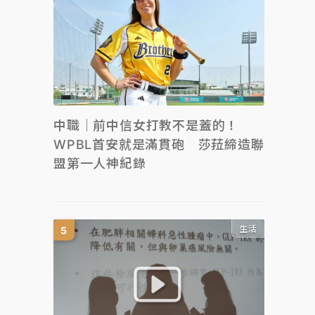
中職｜前中信女打教不是蓋的！
WPBL首安就是滿貫砲 莎菈締造聯
盟第一人神紀錄
生活