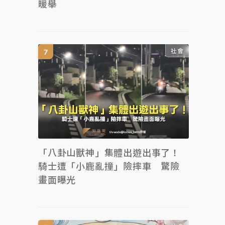
暖舉
社會
「八卦山獸神」集體出遊出事了！
騎士遭「小鹿亂撞」險摔車 驚險
畫面曝光