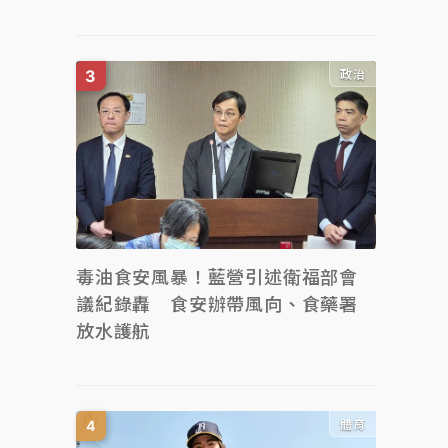
政治
毒油食安風暴！藍營引述衛福部會
議紀錄轟 食安辦帶風向、食藥署
放水護航
體育