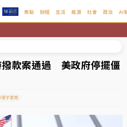
焦點
財經
生活
能源
社會
政治
AI
扣畫面曝光
、低軌衛星及載板皆走弱
院聲請遭駁 理由曝光
一度塞車 周六起展出延長至晚上7時
時撥款案通過 美政府停擺僵
今重開羈押庭
到發紫」降雨熱區曝
#寰宇要聞
扣畫面曝光
、低軌衛星及載板皆走弱
院聲請遭駁 理由曝光