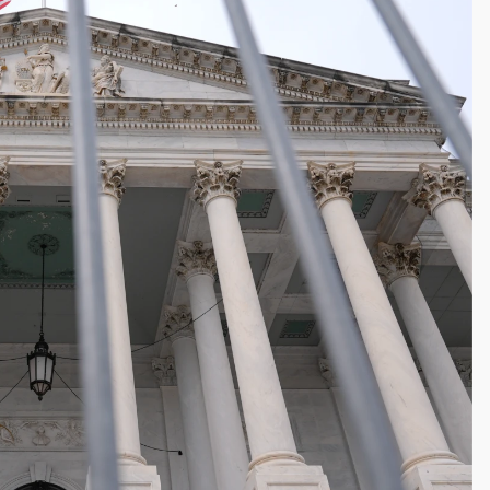
一度塞車 周六起展出延長至晚上7時
今重開羈押庭
到發紫」降雨熱區曝