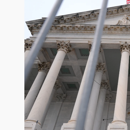
故宮《龍藏經》特展第2檔！今線上預約開賣
台東農業處長涉圖利渡假村！東檢抗告成功 
父親節泡湯了！中颱白海豚雨彈轟3天 「紅