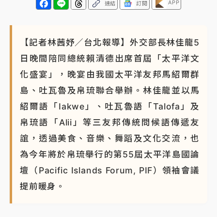
APP
連結
訂閱
【記者林茜妤／台北報導】外交部長林佳龍5
日晚間陪同總統賴清德出席首屆「太平洋文
化盛宴」，晚宴由我國太平洋友邦馬紹爾群
島、吐瓦魯及帛琉聯合舉辦。林佳龍並以馬
紹爾語「Iakwe」、吐瓦魯語「Talofa」及
帛琉語「Alii」等三友邦傳統問候語傳遞友
誼，透過美食、音樂、舞蹈及文化交流，也
為今年將於帛琉舉行的第55屆太平洋島國論
壇（Pacific Islands Forum, PIF）領袖會議
提前暖身。