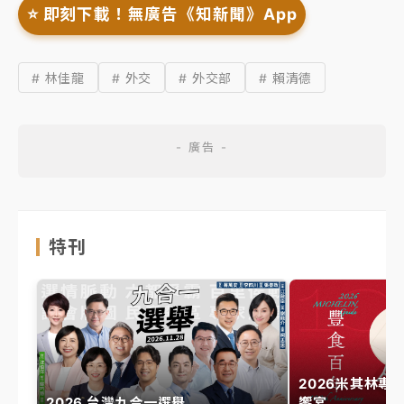
⭐️ 即刻下載！無廣告《知新聞》App
# 林佳龍
# 外交
# 外交部
# 賴清德
特刊
2026米其林專
2026 台灣九合一選舉
饗宴