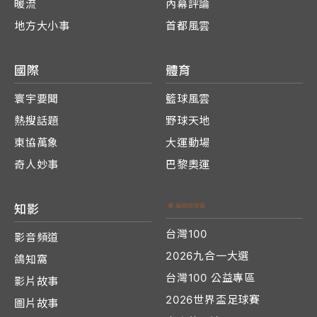
暖流
內幕評論
地方大小事
首都風雲
國際
體育
寰宇要聞
籃球風雲
熱搜話題
野球天地
東協萬象
大運動場
奇人妙事
巴黎奧運
知影
台灣100
影音頻道
2026九合一大選
鴿知窩
台灣100 公益專區
影片故事
2026世界盃足球賽
圖片故事