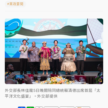
#黨政要聞
日職｜
林安可狀態正好卻因左膝疼痛下二軍 日媒感嘆
「好事多磨」
韓股最壞時期已過？大摩估去槓桿完成逾半 波動率降
至2個月低
「白海豚」雨炸新北！通報109件災情 侯友宜揭這類災
損最多
白海豚挾豪雨狂炸新北！時雨量破百毫米 水塔、雨棚
砸落毀車
外交部長林佳龍5日晚間陪同總統賴清德出席首屆「太
平洋文化盛宴」。外交部提供