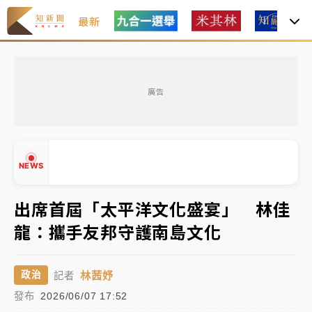
最新
金控第2季海外曝險破31兆創高 日本年增45%居冠
廣告
日職｜
林安可狀態正好卻因左膝疼痛下二軍 日媒感嘆
「好事多磨」
韓股最壞時期已過？大摩估去槓桿完成逾半 波動率降
NEWS
至2個月低
「白海豚」雨炸新北！通報109件災情 侯友宜揭這類災
出席首屆「太平洋文化盛宴」 林佳
損最多
龍：攜手友邦守護南島文化
白海豚挾豪雨狂炸新北！時雨量破百毫米 水塔、雨棚
▲
砸落毀車
▼
林茜妤
政治
記者
金控第2季海外曝險破31兆創高 日本年增45%居冠
發布
2026/06/07 17:52