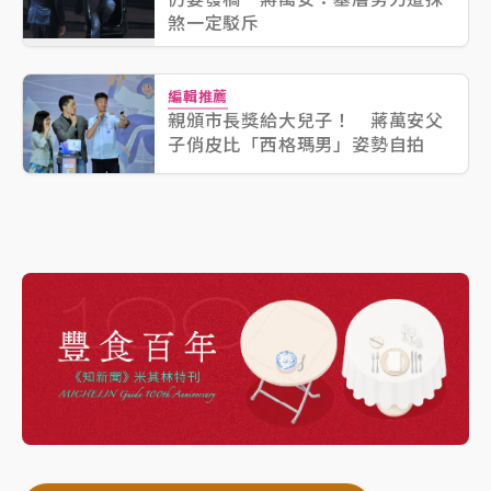
煞一定駁斥
編輯推薦
親頒市長獎給大兒子！ 蔣萬安父
子俏皮比「西格瑪男」姿勢自拍