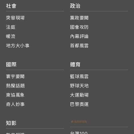
社會
政治
突發現場
黨政要聞
法庭
國會攻防
暖流
內幕評論
地方大小事
首都風雲
國際
體育
寰宇要聞
籃球風雲
熱搜話題
野球天地
東協萬象
大運動場
奇人妙事
巴黎奧運
知影
台灣100