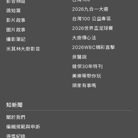
影音頻道
2026九合一大選
鴿知窩
台灣100 公益專區
影片故事
2026世界盃足球賽
圖片故事
大廚傳心法
攝影筆記
2026WBC精彩直擊
米其林大廚影音
良醫說
健保30年特刊
美樂蒂帶你玩
頭家有事嗎
知新聞
關於我們
編輯規範與申訴
得獎紀錄