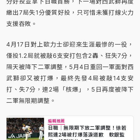
分好投並拿下日職首勝，下一場對西武獅再度
繳出7局失1分優質好投，只可惜未獲打線火力
支援吞敗。
4月17日對上歐力士卻迎來生涯最慘的一役，
僅投1.2局就被敲6支安打包含2轟、狂失7分，
隔天被降下二軍調整，5月4日重回一軍面對西
武獅卻又被打爆，最終先發4局被敲14支安
打、失7分，連2場「核爆」，5日再度被降下
二軍無限期調整。
編輯推薦
日職｜無限期下放二軍調整！徐若
熙連2場被打爆落淚道歉 軟銀監