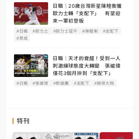
日職｜20歲台灣新星陳睦衡獲
歐力士轉「支配下」 有望迎
來一軍初登板
#日職
#歐力士
#歐力士猛牛
#陳睦衡
#支配下
#育成
日職｜天才的覺醒！受到一人
刺激練球態度大轉變 張峻瑋
僅花3個月拚到「支配下」
#日職
#張峻瑋
#軟銀鷹
#支配下
#藤原大翔
特刊