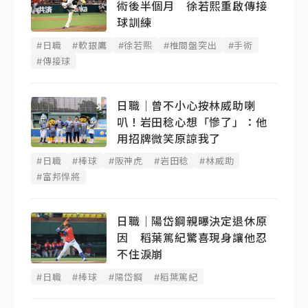
術後半個月 徐若熙重啟傳接
球訓練
#日職
#軟銀鷹
#徐若熙
#椎間盤突出
#手術
#傳接球
日職｜曾不小心按林威助喇
叭！岩田稔心想「慘了」：他
用招牌微笑原諒我了
#日職
#棒球
#阪神虎
#岩田稔
#林威助
#富邦悍將
日職｜陽岱鋼親曝決定退休原
因 稻葉篤紀驚喜現身讓他忍
不住淚崩
#日職
#棒球
#陽岱鋼
#稻葉篤紀