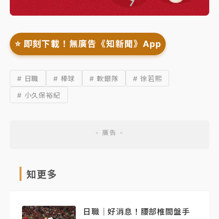
⭐️ 即刻下載！無廣告《知新聞》App
# 日職
# 棒球
# 軟銀隊
# 徐若熙
# 小久保裕紀
知更多
日職｜好消息！腰部椎間盤手