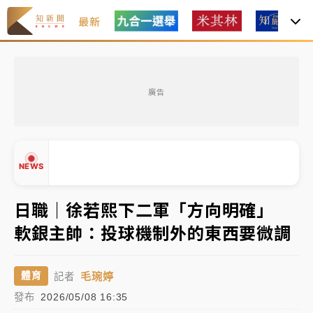
最新
「白海豚」雨炸新北！通報109件災情 侯友宜揭這類災
損最多
廣告
白海豚挾豪雨狂炸新北！時雨量破百毫米 水塔、雨棚
砸落毀車
最好玩的父親節！「爸氣集合」出發工程冒險島 邀社
NEWS
福孩童齊暢玩
強風長浪襲馬祖！「白海豚」逼近劃設警戒區 違規戲
日職｜徐若熙下二軍「方向明確」
水觀浪恐重罰失血
軟銀主帥：投球機制外的東西要微調
白海豚瘦身！中部以北防劇烈降水 本周天氣展望「多
▲
雨不穩定」
▼
毛琬婷
體育
記者
「白海豚」雨炸新北！通報109件災情 侯友宜揭這類災
發布
2026/05/08 16:35
損最多