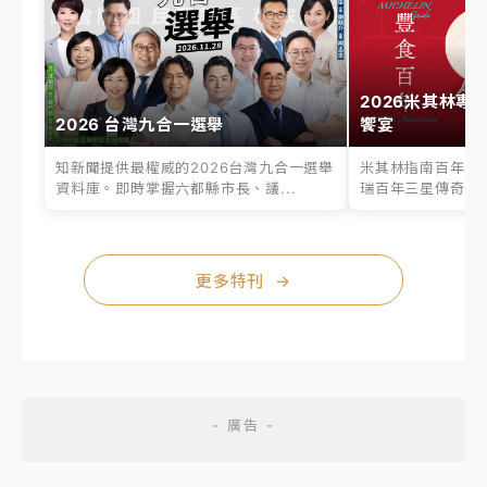
2026米其林專
2026 台灣九合一選舉
饗宴
知新聞提供最權威的2026台灣九合一選舉
米其林指南百年之
資料庫。即時掌握六都縣市長、議...
瑞百年三星傳奇、台
更多特刊
→