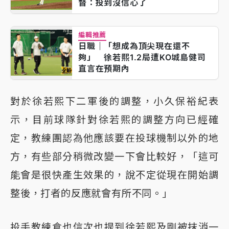
督：投到沒信心了
編輯推薦
日職｜「想成為頂尖現在還不
夠」 徐若熙1.2局遭KO城島健司
直言在預期內
對於徐若熙下二軍後的調整，小久保裕紀表
示，目前球隊針對徐若熙的調整方向已經確
定，教練團認為他應該要在投球機制以外的地
方，有些部分稍微改變一下會比較好，「這可
能會是很快產生效果的，說不定從現在開始調
整後，打者的反應就會有所不同。」
投手教練倉也信次也提到徐若熙及剛被抹消一