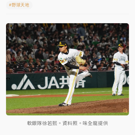
#野球天地
白海豚挾豪雨狂炸新北！時雨量破百毫米 水塔、雨棚
砸落毀車
最好玩的父親節！「爸氣集合」出發工程冒險島 邀社
福孩童齊暢玩
強風長浪襲馬祖！「白海豚」逼近劃設警戒區 違規戲
水觀浪恐重罰失血
白海豚瘦身！中部以北防劇烈降水 本周天氣展望「多
雨不穩定」
軟銀隊徐若熙。資料照。味全龍提供