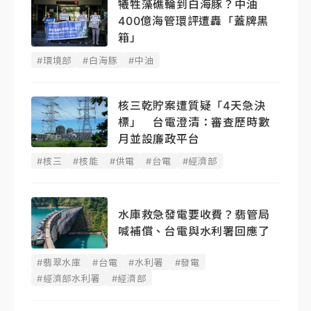
犧牲藻礁輪到白海豚？中油
400億海管環評遭轟「蓋牌黑
箱」
#環境部
#白海豚
#中油
核三乾貯案遭質疑「4天急決
標」 台電澄清：審查歷時數
月並設廉政平台
#核三
#核能
#供電
#台電
#經濟部
水庫救急發電要收費？翡管局
喊補償、台電與水利署回應了
#翡翠水庫
#台電
#水利署
#發電
#經濟部水利署
#經濟部