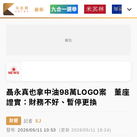
最新
中租控股7月營收創今年新高 前7月獲利成長6%
廣告
獨家｜
和欣客運總裁逝世！少東涉洗錢遭收押 戴手銬
腳鐐提前奔靈堂畫面曝
處置制度大變革！ 證交所今起縮短股票「關禁閉」天
NEWS
數與撮合時間
才續任就飛美國大學面試 清大校長高為元致歉：機會
聶永真也拿中油98萬LOGO案 董座
到來時引起我的好奇
證實：財務不好、暫停更換
白海豚颱風解除海警 西南風來了！4縣市大雨特報、各
▲
地午後雷雨
▼
SJ
財經
記者
分析｜
7月營收甫首破單月9000億元下半年續旺指
發布
2026/05/11 10:53
(更新 2026/05/11 18:24)
標？ 鴻海本週法說法人關注的四大重點