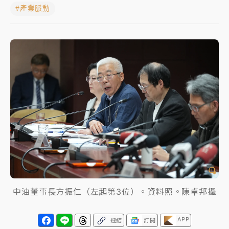
#產業脈動
NBA｜
傳奇名帥驚傳離世！曾以「瘋狂籃球」震撼聯
盟 兩大愛徒向他致
中租控股7月營收創今年新高 前7月獲利成長6%
獨家｜
和欣客運總裁逝世！少東涉洗錢遭收押 戴手銬
腳鐐提前奔靈堂畫面曝
處置制度大變革！ 證交所今起縮短股票「關禁閉」天
數與撮合時間
才續任就飛美國大學面試 清大校長高為元致歉：機會
到來時引起我的好奇
白海豚颱風解除海警 西南風來了！4縣市大雨特報、各
地午後雷雨
中油董事長方振仁（左起第3位）。資料照。陳卓邦攝
分析｜
7月營收甫首破單月9000億元下半年續旺指
APP
連結
訂閱
標？ 鴻海本週法說法人關注的四大重點