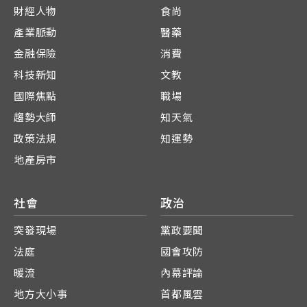
財經人物
食尚
產業脈動
醫藥
金融保險
消費
科技新知
文教
國際焦點
職場
趨勢大師
知天氣
政策法規
知運勢
地產房市
社會
政治
突發現場
黨政要聞
法庭
國會攻防
暖流
內幕評論
地方大小事
首都風雲