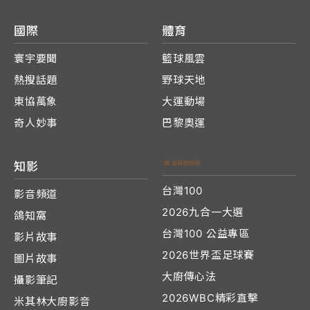
國際
體育
寰宇要聞
籃球風雲
熱搜話題
野球天地
東協萬象
大運動場
奇人妙事
巴黎奧運
知影
台灣100
影音頻道
2026九合一大選
鴿知窩
台灣100 公益專區
影片故事
2026世界盃足球賽
圖片故事
大廚傳心法
攝影筆記
2026WBC精彩直擊
米其林大廚影音