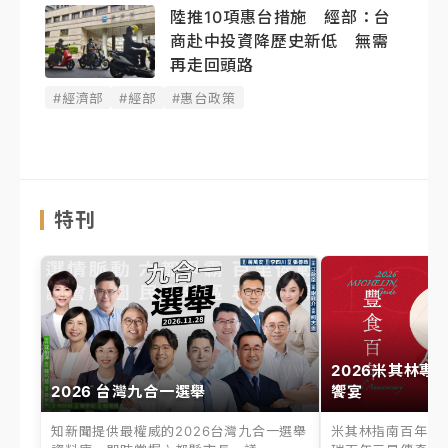
陸推10項惠台措施 經部：台
商赴中投資降歷史新低 無需
再走回頭路
#經濟部
#經部
#惠台政策
特刊
2026米其林專
2026 台灣九合一選舉
饗宴
知新聞提供最權威的2026台灣九合一選舉
米其林指南百年之