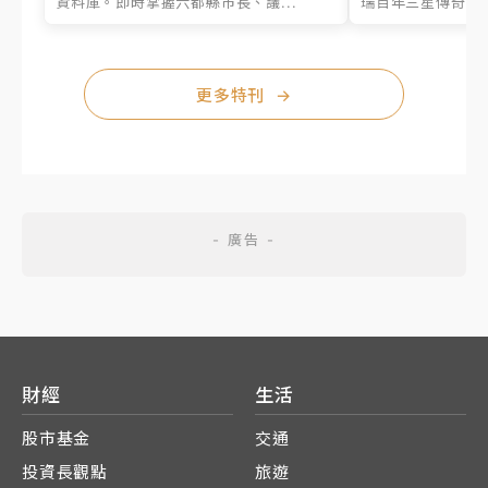
資料庫。即時掌握六都縣市長、議...
瑞百年三星傳奇、台
更多特刊
→
財經
生活
股市基金
交通
投資長觀點
旅遊