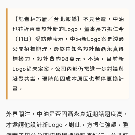
NBA｜
傳奇名帥驚傳離世！曾以「瘋狂籃球」震撼聯
盟 兩大愛徒向他致
【記者林巧雁／台北報導】不只台電，中油
也花近百萬設計新的Logo，董事長方振仁今
（11日）受訪時表示，中油新Logo案是透過
公開招標辦理，最終由知名設計師聶永真得
標操刀，設計費約98萬元。不過，目前新
Logo尚未定案，公司內部仍需進一步討論與
凝聚共識，現階段因成本原因也暫停更換計
畫。
外界關注，中油是否因聶永真近期話題度高，
才邀請他設計新Logo。對此，方振仁強調，整