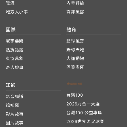
暖流
內幕評論
地方大小事
首都風雲
國際
體育
寰宇要聞
籃球風雲
熱搜話題
野球天地
東協萬象
大運動場
奇人妙事
巴黎奧運
知影
台灣100
影音頻道
2026九合一大選
鴿知窩
台灣100 公益專區
影片故事
2026世界盃足球賽
圖片故事