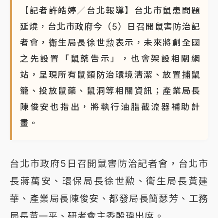
【記者許皓婷／台北報導】台北市鼠患問題
周末精選｜
鎢業董座離奇命喪豪宅！檢警3方向追出前
員工犯案 破案關鍵曝
延燒，台北市政府今（5）日召開鼠害防治記
者會，衛生局長徐世勲表示，未來將創全國
之先設置「鼠藥告示」，也會架設相關網
站，呈現所有鼠類防治環境清潔、放置捕鼠
籠、投放鼠藥、鼠洞等相關資訊；產業局長
陳俊安也指出，將執行油脂截流器補助計
畫。
台北市政府5日召開鼠害防治記者會，台北市
長蔣萬安、環保局長徐世勲、衛生局長黃建
華、產業局長陳俊安、都發局長簡瑟芳、工務
局長黃一平、研考會主委殷瑋出席。