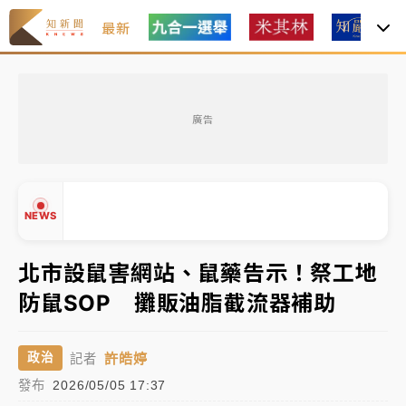
最新
最好玩的父親節！「爸氣集合」出發工程冒險島 邀社
福孩童齊暢玩
廣告
強風長浪襲馬祖！「白海豚」逼近劃設警戒區 違規戲
水觀浪恐重罰失血
白海豚瘦身！中部以北防劇烈降水 本周天氣展望「多
NEWS
雨不穩定」
周末精選｜
苯駢芘無安全攝取值！致癌苦茶油下肚 毒
北市設鼠害網站、鼠藥告示！祭工地
物醫籲多吃蔬果代謝
防鼠SOP 攤販油脂截流器補助
《知新聞》揭「運科計畫」人體實驗黑幕 運動部不追
▲
究！遭監委質疑
▼
許皓婷
政治
記者
台股處置新制明天上路 4大鬆綁一次看
發布
2026/05/05 17:37