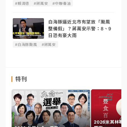
#賴清德
#蔣萬安
#中聯毒油
白海豚逼近北市有望放「颱風
整備假」？蔣萬安示警：8、9
日恐有豪大雨
#白海豚颱風
#蔣萬安
特刊
2026米其林專