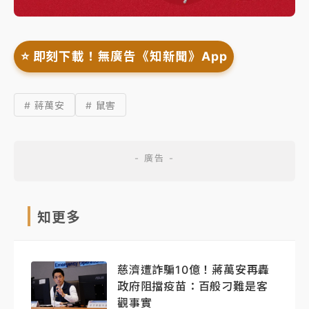
⭐️ 即刻下載！無廣告《知新聞》App
# 蔣萬安
# 鼠害
知更多
慈濟遭詐騙10億！蔣萬安再轟
政府阻擋疫苗：百般刁難是客
觀事實