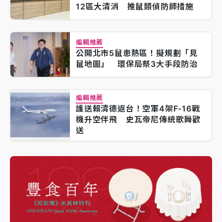
12區大清消 推鼠類偵防師措施
編輯推薦
公開北市5鼠患熱區！擬規劃「見
鼠地圖」 環保局祭3大手段防治
編輯推薦
護送賴清德返台！空軍4架F-16戰
機升空伴飛 史瓦帝尼傳統歌舞歡
送