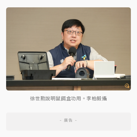
徐世勲說明鼠餌盒功用。李柏毅攝