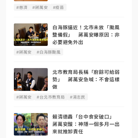
#慈濟
#蔣萬安
#疫苗
白海豚逼近！北市未放「颱風
整備假」 蔣萬安曝原因：非
必要避免外出
#蔣萬安
#白海豚颱風
北市教育局長稱「廚餘可給弱
勢」 蔣萬安急喊：不會這樣
做
#蔣萬安
#台北市教育局
#湯志民
賴清德轟「台中食安破口」
蔣萬安酸：神隱一個多月一出
來就推卸責任