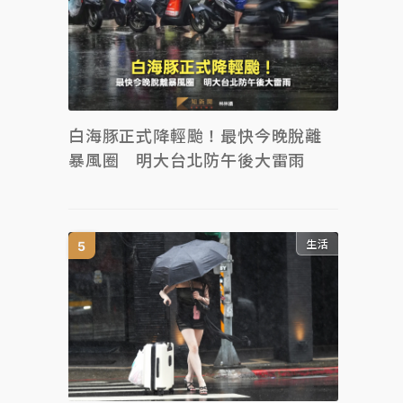
白海豚正式降輕颱！最快今晚脫離
暴風圈 明大台北防午後大雷雨
生活