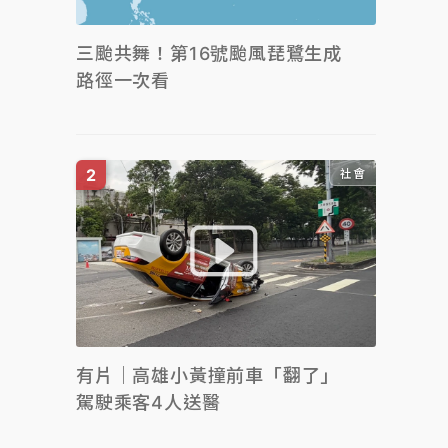
三颱共舞！第16號颱風琵鷺生成
路徑一次看
社會
有片｜高雄小黃撞前車「翻了」
駕駛乘客4人送醫