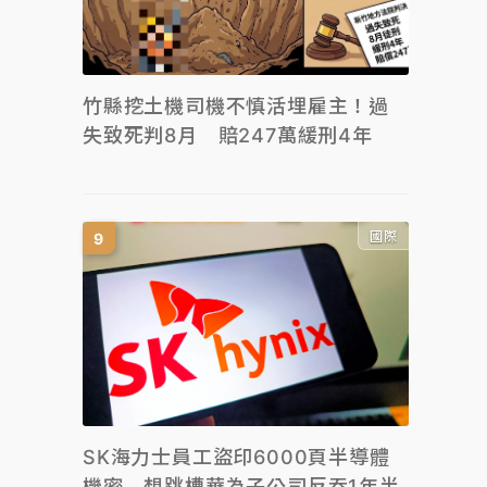
竹縣挖土機司機不慎活埋雇主！過
失致死判8月 賠247萬緩刑4年
國際
SK海力士員工盜印6000頁半導體
機密 想跳槽華為子公司反吞1年半