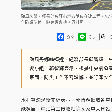
颱風來襲，經長郭智輝指示各單位在建工程，包
全防護準備，避免災害損。資料照
分享
分享
颱風丹娜絲逼近，經濟部長郭智輝上
變小組。郭智輝表示，根據中央氣象
豪雨，防災工作不容鬆懈，並叮嚀安
水利署透過新聞稿表示，郭智輝聽取各單
能發展、中油第三接收站等國家重大建設