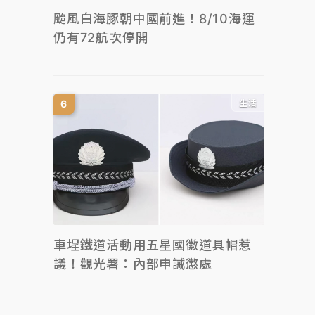
颱風白海豚朝中國前進！8/10海運
仍有72航次停開
生活
車埕鐵道活動用五星國徽道具帽惹
議！觀光署：內部申誡懲處