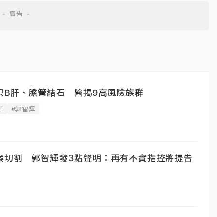
只B肝、膽管結石 醫揭9高風險族群
肝
#郭智輝
案切割 郭智輝發3點聲明：再有不實指控將提告