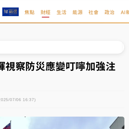
焦點
財經
生活
能源
社會
政治
AI
%居冠
日媒感嘆「好事多磨」
波動率降至2個月低
宜揭這類災損最多
輝視察防災應變叮嚀加強注
塔、雨棚砸落毀車
%居冠
日媒感嘆「好事多磨」
025/07/06 16:37)
波動率降至2個月低
宜揭這類災損最多