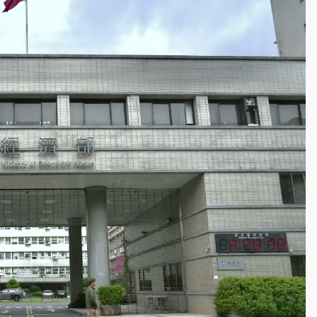
塔、雨棚砸落毀車