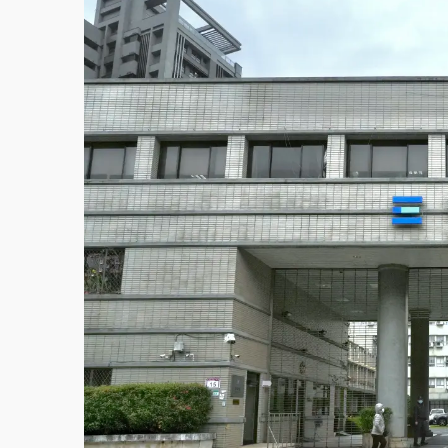
白海豚挾豪雨狂炸新北！時雨量破百毫米 水