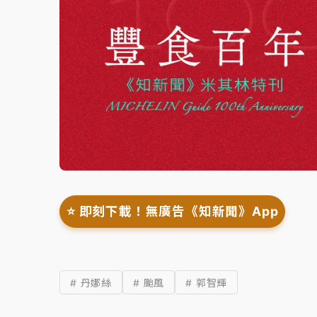
⭐️ 即刻下載！無廣告《知新聞》App
# 丹娜絲
# 颱風
# 郭智輝