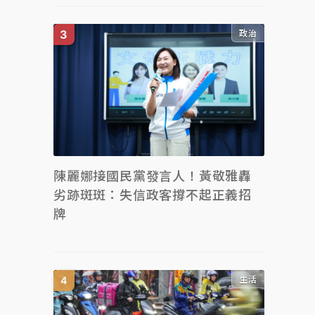
政治
陳麗娜接國民黨發言人！黃敬雅轟
劣跡斑斑：失信政客撐不起正義招
牌
生活