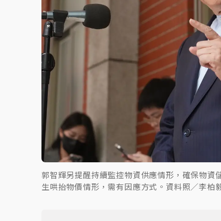
郭智輝另提醒持續監控物資供應情形，確保物資
生哄抬物價情形，需有因應方式。資料照／李柏