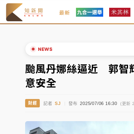
最新
金控第2季海外曝險破31兆創高 日本年增45
日職｜
林安可狀態正好卻因左膝疼痛下二軍 
韓股最壞時期已過？大摩估去槓桿完成逾半 
NEWS
「白海豚」雨炸新北！通報109件災情 侯友
颱風丹娜絲逼近 郭智
▲
白海豚挾豪雨狂炸新北！時雨量破百毫米 水
▼
意安全
金控第2季海外曝險破31兆創高 日本年增45
SJ
2025/07/06 16:30
財經
記者
|
發布
日職｜
林安可狀態正好卻因左膝疼痛下二軍 
(更新 2
韓股最壞時期已過？大摩估去槓桿完成逾半 
「白海豚」雨炸新北！通報109件災情 侯友