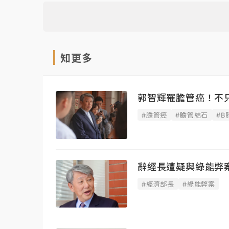
知更多
郭智輝罹膽管癌！不
#膽管癌
#膽管結石
#B
辭經長遭疑與綠能弊
#經濟部長
#綠能弊案