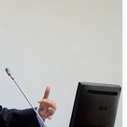
一度塞車 周六起展出延長至晚上7時
今重開羈押庭
到發紫」降雨熱區曝