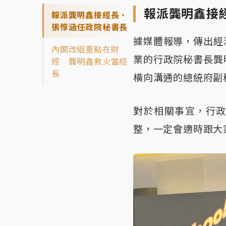
報派龔明鑫接
報派龔明鑫接經長、
張惇涵任政院秘書長
據媒體報導，傳出經
內閣改組重點在財
業的行政院秘書長龔
經 龔明鑫救火當經
長
橫向溝通的總統府副
對於相關事宜，行
整，一定會適時跟大