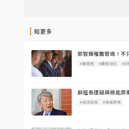
知更多
郭智輝罹膽管癌！不
#膽管癌
#膽管結石
#B
辭經長遭疑與綠能弊
#經濟部長
#綠能弊案