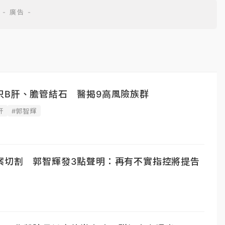
只B肝、膽管結石 醫揭9高風險族群
肝
#郭智輝
案切割 郭智輝發3點聲明：再有不實指控將提告