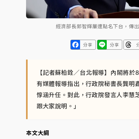
經濟部長郭智輝屢遭點名下台，傳
分享
分享
【記者蘇柏銓／台北報導】內閣將於8
有媒體報導指出，行政院秘書長龔明
惇涵升任。對此，行政院發言人李慧
跟大家說明。」
本文大綱