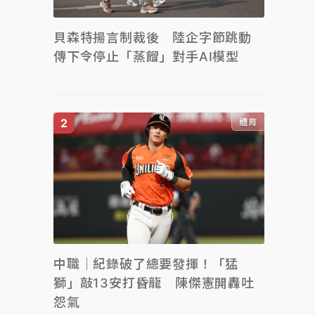
貝森特揚言制裁後 陸企字節跳動
傳下令停止「蒸餾」對手AI模型
體育
中職｜紀錄破了總要發揮！「猛
獅」敲13安打昏龍 陳傑憲開轟吐
怨氣