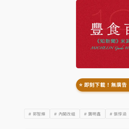
⭐️ 即刻下載！無廣告
# 郭智輝
# 內閣改組
# 龔明鑫
# 張惇涵