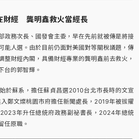
在財經 龔明鑫救火當經長
部政務次長、國發會主委，早在先前就被傳是將接
可能人選。由於目前仍面對美國對等關稅議題，傳
調整財經內閣，具備財經專業的龔明鑫前去救火，
下台的郭智輝。
始於蘇系，擔任蘇貞昌選2010台北市長時的文宣
進入鄭文燦桃園市府擔任新聞處長，2019年被拔擢
2023年升任總統府政務副祕書長，2024年總統
留任原職。