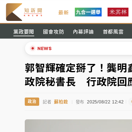
最新
女律師陳昱瑄詐慈濟10億！黃金158kg遭查
黨政要聞
國會攻防
內幕評論
首都風雲
暑假過三周才推「E宿新北打卡趣」！抽獎程
中信慈善基金會想增加董事人數！辜仲諒向法
NEWS
故宮《龍藏經》特展第2檔！今線上預約開賣
郭智輝確定掰了！龔明
▲
台東農業處長涉圖利渡假村！東檢抗告成功 
▼
政院秘書長 行政院回
父親節泡湯了！中颱白海豚雨彈轟3天 「紅
蘇柏銓
2025/08/22 12:42
政治
記者
|
發布
女律師陳昱瑄詐慈濟10億！黃金158kg遭查
暑假過三周才推「E宿新北打卡趣」！抽獎程
中信慈善基金會想增加董事人數！辜仲諒向法