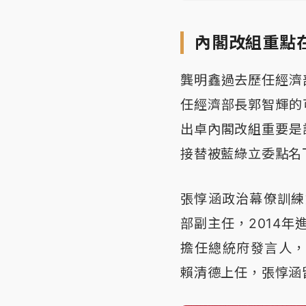
內閣改組重點
龔明鑫過去歷任經濟
任經濟部長郭智輝的
出卓內閣改組重要是
接替被藍綠立委點名
張惇涵政治幕僚訓練
部副主任，2014年
擔任總統府發言人，
賴清德上任，張惇涵