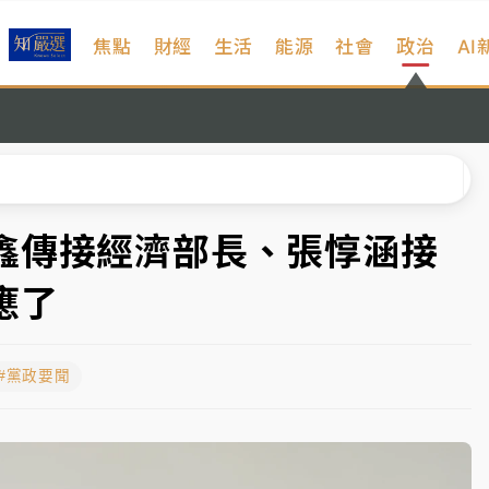
焦點
財經
生活
能源
社會
政治
AI
扣畫面曝光
序複雜 觀旅局回應了
院聲請遭駁 理由曝光
一度塞車 周六起展出延長至晚上7時
鑫傳接經濟部長、張惇涵接
今重開羈押庭
應了
到發紫」降雨熱區曝
#黨政要聞
扣畫面曝光
序複雜 觀旅局回應了
院聲請遭駁 理由曝光