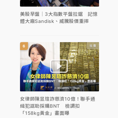
美股早盤｜3大指數平盤拉鋸 記憶
體大廠Sandisk、威騰股價重摔
社會
女律師陳昱瑄詐慈濟10億！聯手通
緝犯誆助採購BNT 檢調扣
「158kg黃金」畫面曝