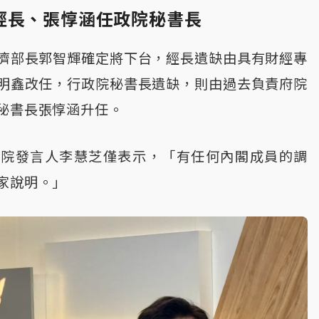
經長、張惇涵任政院秘書長
濟部長郭智輝確定將下台，經長遺缺由具有財經專
明鑫改任，行政院秘書長遺缺，則由過去負責府院
秘書長張惇涵升任。
政院發言人李慧芝僅表示，「有任何內閣成員的調
家說明。」