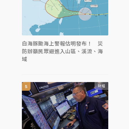
白海豚颱海上警報估明發布！ 災
防辦籲民眾避進入山區、溪流、海
域
財經