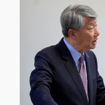
故宮《龍藏經》特展第2檔！今線上預約開賣
台東農業處長涉圖利渡假村！東檢抗告成功 
父親節泡湯了！中颱白海豚雨彈轟3天 「紅