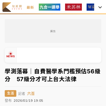
最新
女律師陳昱瑄詐慈濟10億！黃金158kg遭查扣畫面曝光
廣告
暑假過三周才推「E宿新北打卡趣」！抽獎程序複雜 觀
旅局回應了
中信慈善基金會想增加董事人數！辜仲諒向法院聲請遭
NEWS
駁 理由曝光
故宮《龍藏經》特展第2檔！今線上預約開賣一度塞車
學測落幕｜自費醫學系門檻預估56級
周六起展出延長至晚上7時
分 57級分才可上台大法律
台東農業處長涉圖利渡假村！東檢抗告成功 今重開羈
▲
押庭
▼
六百
生活
記者
父親節泡湯了！中颱白海豚雨彈轟3天 「紅到發紫」降
發布
2026/01/19 19:05
雨熱區曝