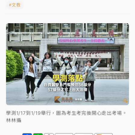
#文教
女律師陳昱瑄詐慈濟10億！黃金158kg遭查扣畫面曝光
暑假過三周才推「E宿新北打卡趣」！抽獎程序複雜 觀
旅局回應了
中信慈善基金會想增加董事人數！辜仲諒向法院聲請遭
駁 理由曝光
故宮《龍藏經》特展第2檔！今線上預約開賣一度塞車
周六起展出延長至晚上7時
台東農業處長涉圖利渡假村！東檢抗告成功 今重開羈
押庭
父親節泡湯了！中颱白海豚雨彈轟3天 「紅到發紫」降
雨熱區曝
學測1/17到1/19舉行，圖為考生考完後開心走出考場。
林林攝