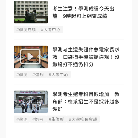
考生注意！學測成績今天出
爐 9時起可上網查成績
#學測成績
#大考中心
學測考生遺失證件急電家長求
救 口袋掏手機被抓違規！沒
繳錢打不通仍扣分
#學測
#違規
#大考中心
學測考生選考科目數增加 教
育部：校系招生不是採計越多
越好
#學測
#選考
#朱俊彰
#大學校長會議