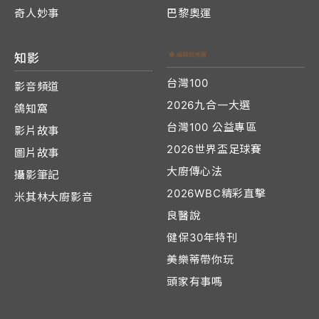
奇人妙事
巴黎奧運
知影
台灣100
影音頻道
2026九合一大選
鴿知窩
台灣100 公益專區
影片故事
2026世界盃足球賽
圖片故事
大廚傳心法
攝影筆記
2026WBC精彩直擊
米其林大廚影音
良醫說
健保30年特刊
美樂蒂帶你玩
頭家有事嗎