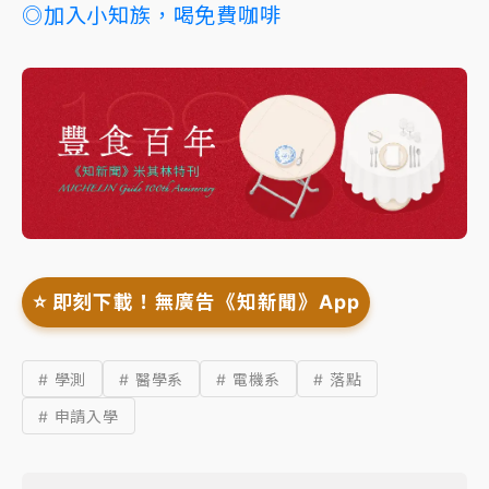
◎加入小知族，喝免費咖啡
⭐️ 即刻下載！無廣告《知新聞》App
# 學測
# 醫學系
# 電機系
# 落點
# 申請入學