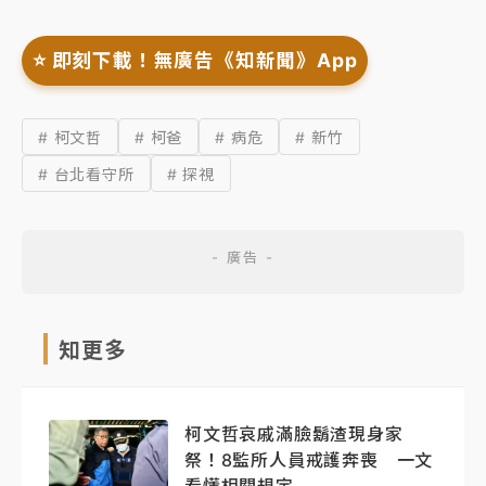
⭐️ 即刻下載！無廣告《知新聞》App
# 柯文哲
# 柯爸
# 病危
# 新竹
# 台北看守所
# 探視
知更多
柯文哲哀戚滿臉鬍渣現身家
祭！8監所人員戒護奔喪 一文