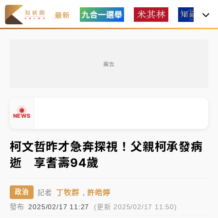
最新
油價持續凍漲！ 中油宣布下周一汽柴油價格維持不變
廣告
中颱白海豚進逼！台北喜來登圍籬傾倒砸傷人 民權西
路鷹架倒塌壓2車
有片｜
白海豚暴風圈逼近！新北淡水赫見龍捲風 榕樹
NEWS
連根拔起
中颱白海豚風雨來了！中部以北防豪雨 今晚、明天影
柯文哲昨才急奔探視！父親柯承發病
響最劇烈
逝 享耆壽94歲
白海豚逼近！北市水門只出不進 未移置車輛最高罰
▲
4800＋拖吊費
▼
丁牧群
,
許皓婷
政治
記者
油價持續凍漲！ 中油宣布下周一汽柴油價格維持不變
發布
2025/02/17 11:27
(更新 2025/02/17 11:50)