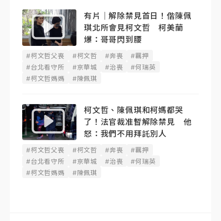
有片｜解除禁見首日！偕陳佩
琪北所會見柯文哲 柯美蘭
爆：哥哥閃到腰
#柯文哲父喪
#柯文哲
#奔喪
#羈押
#台北看守所
#京華城
#治喪
#何瑞英
#柯文哲媽媽
#陳佩琪
柯文哲、陳佩琪和柯媽都哭
了！法官裁准暫解除禁見 他
怒：我們不用拜託別人
#柯文哲父喪
#柯文哲
#奔喪
#羈押
#台北看守所
#京華城
#治喪
#何瑞英
#柯文哲媽媽
#陳佩琪