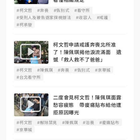
看懂相關規定
#柯文哲
#奔喪
#告別式
#看守所
#受刑人及被告返家探視辦法
#收容人
#戒護
#柯承發
柯文哲申請戒護奔喪北所准
了！陳佩琪揭他淚流滿面 遺
憾「救人救不了爸爸」
#柯文哲
#陳佩琪
#奔喪
#告別式
#京華城
#台北看守所
二度會見柯文哲！陳佩琪面露
愁容疲態 帶痠痛貼布給他遭
拒原因曝光
#柯文哲
#解除禁見
#陳佩琪
#治喪
#痠痛貼布
#京華城