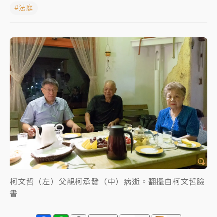
#法庭
中颱白海豚進逼！台北喜來登圍籬傾倒砸傷人 民權西
路鷹架倒塌壓2車
有片｜
白海豚暴風圈逼近！新北淡水赫見龍捲風 榕樹
連根拔起
中颱白海豚風雨來了！中部以北防豪雨 今晚、明天影
響最劇烈
白海豚逼近！北市水門只出不進 未移置車輛最高罰
4800＋拖吊費
柯文哲（左）父親柯承發（中）病逝。翻攝自柯文哲臉
書