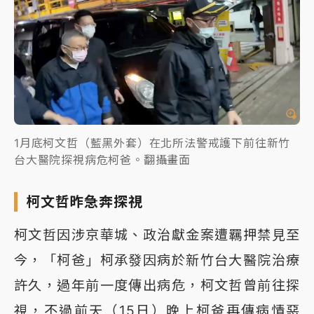
1月底柯文哲（藍黑外套）在北所法警戒護下前往新竹
台大醫院探視病危柯爸。翻攝畫面
柯文哲昨急奔探視
柯文哲因涉京華城、政治獻金案遭羈押禁見至
今，「柯爸」柯承發因病於新竹台大醫院治療
許久，過年前一度傳出病危，柯文哲曾前往探
視，不過前天（15日）晚上柯爸再傳病情惡