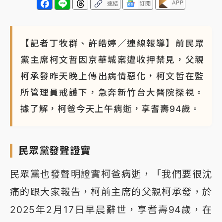
APP
連結
訂閱
【記者丁牧群、許皓婷／連線報導】前民眾
黨主席柯文哲因京華城案遭收押禁見，父親
柯承發昨天晚上傳出病情惡化，柯文哲在監
所管理員戒護下，急奔新竹台大醫院探視。
據了解，柯爸今天上午病逝，享耆壽94歲。
民眾黨發聲證實
民眾黨也發聲明證實柯爸病逝，「我們要很沈
痛的跟大家報告，柯前主席的父親柯承發，於
2025年2月17日早晨辭世，享耆壽94歲，在