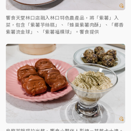
饗食天堂林口店融入林口特色農產品，將「紫薯」入
菜，包含「紫薯芋絲糕」、「蜂巢紫薯肉酥」、「椰香
紫薯流金球」、「紫薯福粿球」。饗食提供