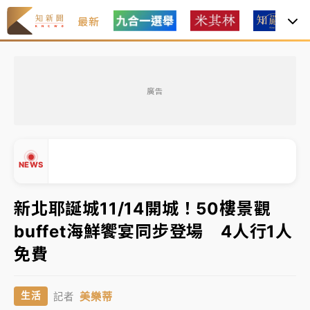
最新
女律師陳昱瑄詐慈濟10億！黃金158kg遭查扣畫面曝光
廣告
暑假過三周才推「E宿新北打卡趣」！抽獎程序複雜 觀
旅局回應了
中信慈善基金會想增加董事人數！辜仲諒向法院聲請遭
NEWS
駁 理由曝光
故宮《龍藏經》特展第2檔！今線上預約開賣一度塞車
新北耶誕城11/14開城！50樓景觀
周六起展出延長至晚上7時
buffet海鮮饗宴同步登場 4人行1人
台東農業處長涉圖利渡假村！東檢抗告成功 今重開羈
▲
免費
押庭
▼
父親節泡湯了！中颱白海豚雨彈轟3天 「紅到發紫」降
美樂蒂
生活
記者
雨熱區曝