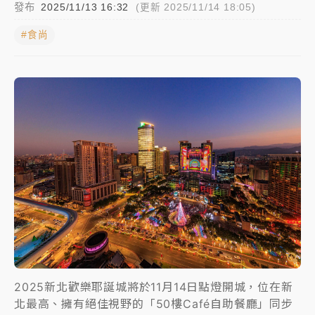
發布
2025/11/13 16:32
(更新 2025/11/14 18:05)
女律師陳昱瑄詐慈濟10億！黃金158kg遭查扣畫面曝光
#食尚
暑假過三周才推「E宿新北打卡趣」！抽獎程序複雜 觀
旅局回應了
中信慈善基金會想增加董事人數！辜仲諒向法院聲請遭
駁 理由曝光
故宮《龍藏經》特展第2檔！今線上預約開賣一度塞車
周六起展出延長至晚上7時
台東農業處長涉圖利渡假村！東檢抗告成功 今重開羈
押庭
父親節泡湯了！中颱白海豚雨彈轟3天 「紅到發紫」降
雨熱區曝
2025新北歡樂耶誕城將於11月14日點燈開城，位在新
北最高、擁有絕佳視野的「50樓Café自助餐廳」同步