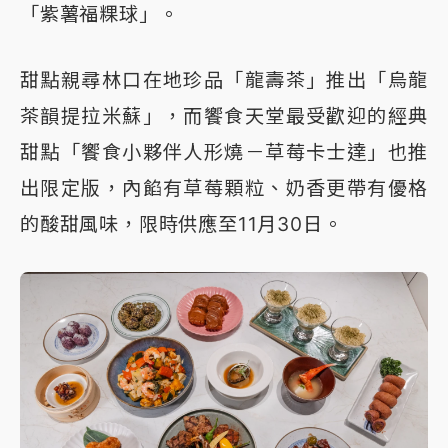
「紫薯福粿球」。
甜點親尋林口在地珍品「龍壽茶」推出「烏龍
茶韻提拉米蘇」，而饗食天堂最受歡迎的經典
甜點「饗食小夥伴人形燒－草莓卡士達」也推
出限定版，內餡有草莓顆粒、奶香更帶有優格
的酸甜風味，限時供應至11月30日。