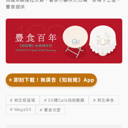
烏龍茶韻提拉米蘇、饗食小夥伴人形燒－草莓卡士達。
饗食提供
⭐️ 即刻下載！無廣告《知新聞》App
# 新北耶誕城
# 50樓Café自助餐廳
# 新北美食
# Mega50
# 饗食天堂