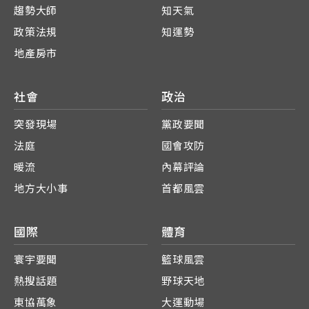
趨勢大師
知天氣
政策法規
知運勢
地產房市
社會
政治
突發現場
黨政要聞
法庭
國會攻防
暖流
內幕評論
地方大小事
首都風雲
國際
體育
寰宇要聞
籃球風雲
熱搜話題
野球天地
東協萬象
大運動場