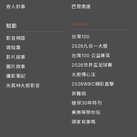
奇人妙事
巴黎奧運
知影
台灣100
影音頻道
2026九合一大選
鴿知窩
台灣100 公益專區
影片故事
2026世界盃足球賽
圖片故事
大廚傳心法
攝影筆記
2026WBC精彩直擊
米其林大廚影音
良醫說
健保30年特刊
美樂蒂帶你玩
頭家有事嗎