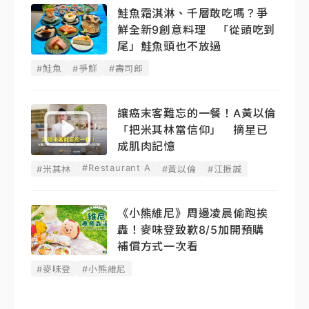
鮭魚霜淇淋、千層敢吃嗎？爭
鮮全新9創意料理 「從頭吃到
尾」鮭魚頭也不放過
#鮭魚
#爭鮮
#壽司郎
讓癌末客難忘的一餐！A黃以倫
「把米其林當信仰」 摘星已
成肌肉記憶
#Restaurant A
#米其林
#黃以倫
#江振誠
《小熊維尼》周邊凌晨偷跑挨
轟！麥味登致歉8/5加開預購
補償方式一次看
#麥味登
#小熊維尼