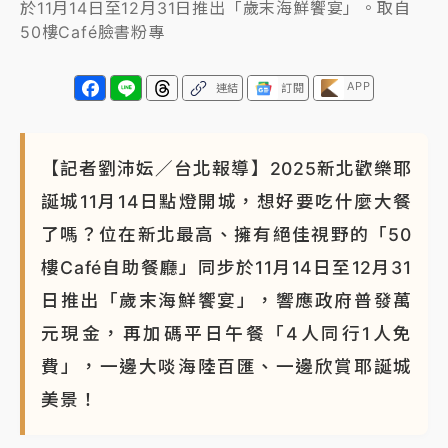
於11月14日至12月31日推出「歲末海鮮饗宴」。取自
50樓Café臉書粉專
APP
連結
訂閱
【記者劉沛妘／台北報導】2025新北歡樂耶
誕城11月14日點燈開城，想好要吃什麼大餐
了嗎？位在新北最高、擁有絕佳視野的「50
樓Café自助餐廳」同步於11月14日至12月31
日推出「歲末海鮮饗宴」，響應政府普發萬
元現金，再加碼平日午餐「4人同行1人免
費」，一邊大啖海陸百匯、一邊欣賞耶誕城
美景！