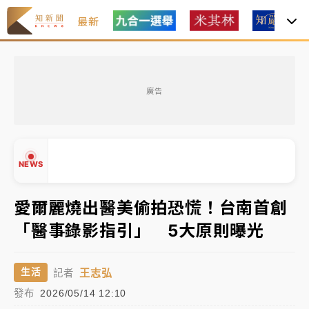
最新
女律師陳昱瑄詐慈濟10億！黃金158kg遭查扣畫面曝光
廣告
暑假過三周才推「E宿新北打卡趣」！抽獎程序複雜 觀
旅局回應了
中信慈善基金會想增加董事人數！辜仲諒向法院聲請遭
NEWS
駁 理由曝光
故宮《龍藏經》特展第2檔！今線上預約開賣一度塞車
愛爾麗燒出醫美偷拍恐慌！台南首創
周六起展出延長至晚上7時
「醫事錄影指引」 5大原則曝光
台東農業處長涉圖利渡假村！東檢抗告成功 今重開羈
▲
押庭
▼
王志弘
生活
記者
父親節泡湯了！中颱白海豚雨彈轟3天 「紅到發紫」降
發布
2026/05/14 12:10
雨熱區曝