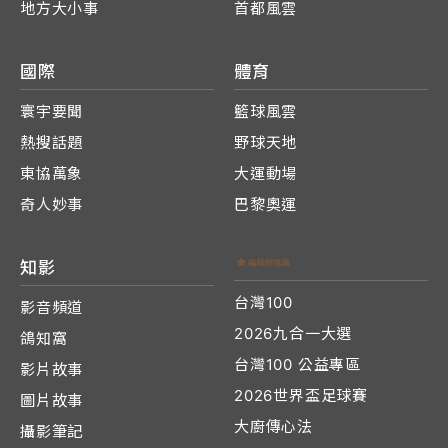
地方大小事
首都風雲
國際
體育
寰宇要聞
籃球風雲
熱搜話題
野球天地
東協萬象
大運動場
奇人妙事
巴黎奧運
知影
台灣100
影音頻道
2026九合一大選
鴿知窩
台灣100 公益專區
影片故事
2026世界盃足球賽
圖片故事
大廚傳心法
攝影筆記