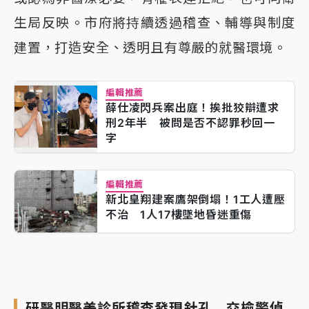
生局反映。市府將持續透過稽查、輔導與制度
建置，打造安全、透明且有尊嚴的就醫環境。
編輯推薦
薛仕凌閃兵案出庭！挨批狡辯遭求
刑2年半 被問是否不認罪秒回一
字
編輯推薦
新北皇翔建案鷹架倒塌！1工人遭壓
不治 1人17樓墜地昏迷重傷
研醫明醫美診所稽查發現針孔 交檢警偵