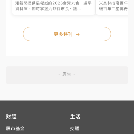
知新聞提供最權威的2026台灣九合一選舉
米其林指南百年之
資料庫。即時掌握六都縣市長、議...
瑞百年三星傳奇、台
更多特刊
→
財經
生活
股市基金
交通