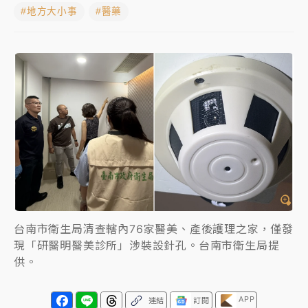
#地方大小事
#醫藥
女律師陳昱瑄詐慈濟10億！黃金158kg遭查扣畫面曝光
暑假過三周才推「E宿新北打卡趣」！抽獎程序複雜 觀
旅局回應了
中信慈善基金會想增加董事人數！辜仲諒向法院聲請遭
駁 理由曝光
故宮《龍藏經》特展第2檔！今線上預約開賣一度塞車
周六起展出延長至晚上7時
台東農業處長涉圖利渡假村！東檢抗告成功 今重開羈
押庭
台南市衛生局清查轄內76家醫美、產後護理之家，僅發
父親節泡湯了！中颱白海豚雨彈轟3天 「紅到發紫」降
現「研醫明醫美診所」涉裝設針孔。台南市衛生局提
雨熱區曝
供。
APP
連結
訂閱