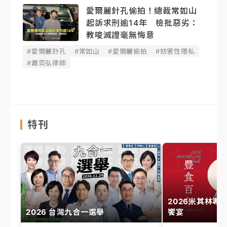
愛爾麗針孔偷拍！總裁常如山
起訴求刑逾14年 檢批惡劣：
教唆滅證毫無悔意
#愛爾麗針孔
#常如山
#愛爾麗偷拍
#妨害性隱私
#蕭奕弘律師
特刊
2026米其林專
2026 台灣九合一選舉
饗宴