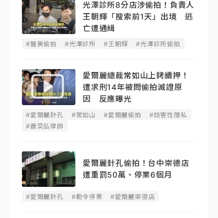
光澤診所8分店涉偷拍！負責人
王朝輝「搜索前1天」出境 逃
亡遭通緝
#醫美偷拍
#光澤診所
#王朝輝
#光澤診所偷拍
愛爾麗總裁常如山上銬續押！
遭求刑14年被問偷拍滅證原
因 反應曝光
#愛爾麗針孔
#常如山
#愛爾麗偷拍
#妨害性隱私
#蕭奕弘律師
愛爾麗針孔偷拍！台中崇德店
遭重罰50萬、停業6個月
#愛爾麗針孔
#勒令停業
#愛爾麗崇德店