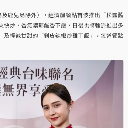
島及鹿兒島除外），經濟艙餐點首波推出「松露醬
火快炒，香氣濃郁鹹香下飯，日後也將輪流推出多
」及輕辣甘甜的「剝皮辣椒炒雞丁飯」，每道餐點