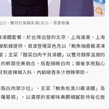
2)、雙月社長賴永晟(右2)。梁建裕攝
緻湯麵套餐，於台灣出發的北京、上海浦東、上海
坡航線提供，首波登場菜色先以「鮑魚柚香雞湯凍
宴；主菜「酸菜白肉干貝湯麵」以雙月醇厚溫潤的
貝的鮮甜完美融合，搭配細緻白肉；隨後享用點心
甘剝皮辣椒入料，內餡椒香多汁微辣帶勁。
凝脂白肉翠沙拉」、主菜「鮑魚佐黑川雞湯麵」及
露蘿蔔糕」，以濃厚的家鄉味美饌細膩款待每位旅