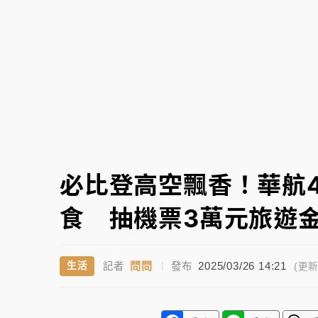
故宮《龍藏經》特展第2檔！今線上預約開賣
台東農業處長涉圖利渡假村！東檢抗告成功 
父親節泡湯了！中颱白海豚雨彈轟3天 「紅
必比登高空飄香！華航4
食 抽機票3萬元旅遊
問問
2025/03/26 14:21
生活
記者
|
發布
(更新 