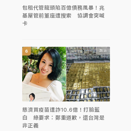
包租代管龍頭陷百億債務風暴！兆
基屋管前董座遭搜索 協調會突喊
卡
政治
慈濟買疫苗遭詐10.6億！打臉藍
白 綠要求：鄭重道歉，還台灣是
非正義