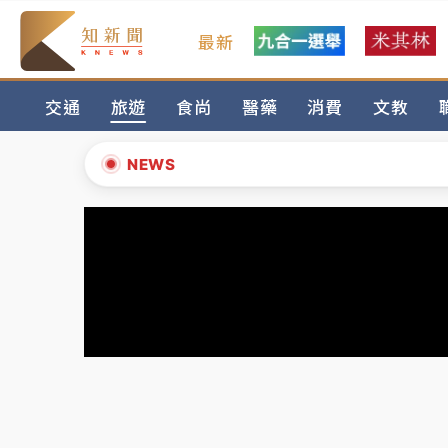
最新
女律師陳昱瑄詐慈濟10億！黃金158kg遭查
交通
旅遊
食尚
醫藥
消費
文教
暑假過三周才推「E宿新北打卡趣」！抽獎程
中信慈善基金會想增加董事人數！辜仲諒向法
NEWS
故宮《龍藏經》特展第2檔！今線上預約開賣
▲
台東農業處長涉圖利渡假村！東檢抗告成功 
▼
父親節泡湯了！中颱白海豚雨彈轟3天 「紅
女律師陳昱瑄詐慈濟10億！黃金158kg遭查
暑假過三周才推「E宿新北打卡趣」！抽獎程
中信慈善基金會想增加董事人數！辜仲諒向法