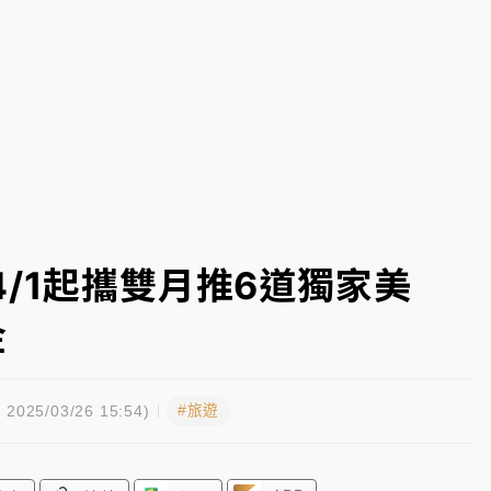
一度塞車 周六起展出延長至晚上7時
今重開羈押庭
到發紫」降雨熱區曝
/1起攜雙月推6道獨家美
金
#旅遊
2025/03/26 15:54)