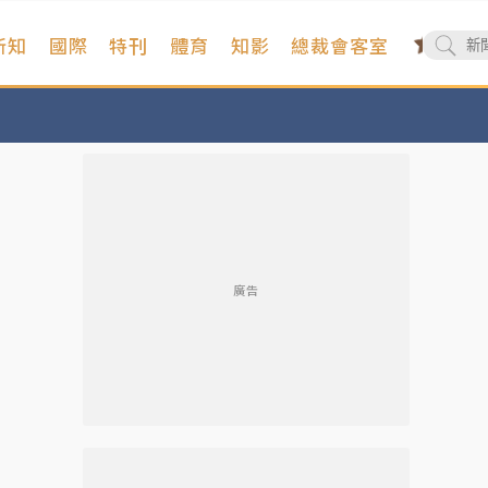
新知
國際
特刊
體育
知影
總裁會客室
廣告