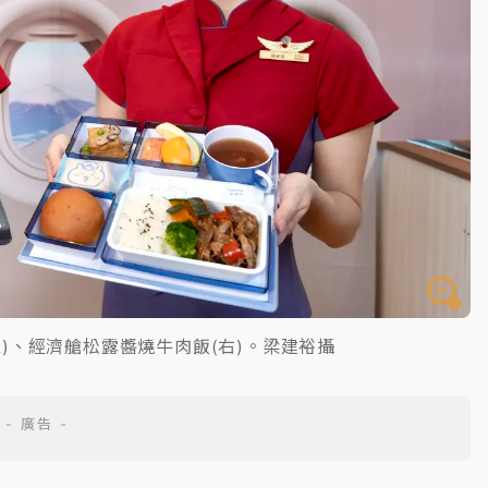
)、經濟艙松露醬燒牛肉飯(右)。梁建裕攝