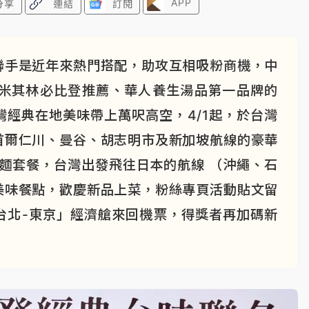
APP
分享
連結
訂閱
聯手是近年來熱門搭配，助攻互相吸粉商機，中
七年米其林必比登推薦、華人養生湯品第一品牌的
經典在地美味帶上萬呎高空，4/1起，於台灣
首爾仁川、曼谷、胡志明市及新加坡航線的豪華
麵套餐，台灣出發飛往日本的航線 （沖繩、石
美味餐點，歡慶新品上菜，粉絲專頁活動貼文留
台北-東京」經濟艙來回機票，得獎者再加碼新