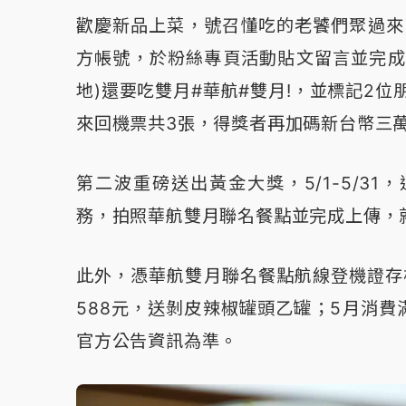
歡慶新品上菜，號召懂吃的老饕們聚過來，即起
方帳號，於粉絲專頁活動貼文留言並完成
地)還要吃雙月#華航#雙月!，並標記2
來回機票共3張，得獎者再加碼新台幣三
第二波重磅送出黃金大獎，5/1-5/3
務，拍照華航雙月聯名餐點並完成上傳，
此外，憑華航雙月聯名餐點航線登機證存
588元，送剝皮辣椒罐頭乙罐；5月消費
官方公告資訊為準。