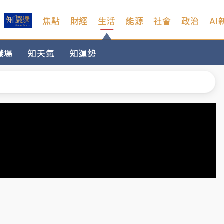
焦點
財經
生活
能源
社會
政治
AI
扣畫面曝光
職場
知天氣
知運勢
序複雜 觀旅局回應了
院聲請遭駁 理由曝光
一度塞車 周六起展出延長至晚上7時
今重開羈押庭
到發紫」降雨熱區曝
扣畫面曝光
序複雜 觀旅局回應了
院聲請遭駁 理由曝光