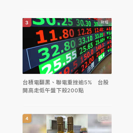
財經
台積電翻黑、聯電重挫逾5% 台股
開高走低午盤下殺200點
生活