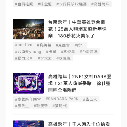
#台鋼雄鷹
#味全龍
#世界棒球12強賽
#高雄跨年
台南跨年｜中華英雄登台倒
數！25萬人嗨爆互道新年快
樂 180秒花火美呆了
#onefive
#鞠躬舞
#見面會
#跨年
#台南好young
#卡司
#李俊昊
#台南跨年
#動力火車
#李太太
#玖壹壹
高雄跨年｜2NE1女神DARA登
場！31萬人嗨喊爭睹 徐佳瑩
開唱全場陶醉
#SANDARA PARK
#高雄跨年晚會
#告五人
#麋先生
#歐漢聲
#夢時代
高雄跨年｜千人湧入卡位搶看