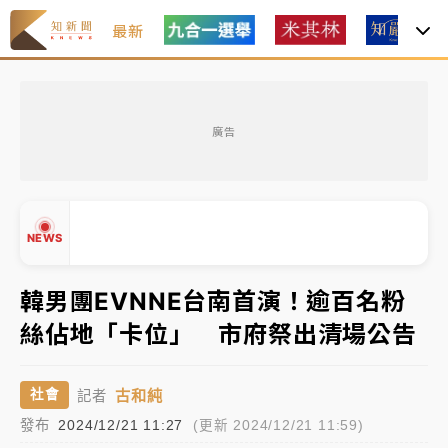
最新
父親節玩樂園！六福村今明2天「爸爸免費」 遠雄海洋
買1送1
廣告
中颱白海豚環流掠北海！今明防劇烈降雨 東部高溫飆
38度
周末精選｜
慈濟遭詐10億完整始末曝！律師掮客大玩兩
NEWS
面手法 郭台銘、蔡英文成關鍵
本周爆款短影音｜
柯文哲帶電子手鐶拄拐杖現身／周玉
韓男團EVNNE台南首演！逾百名粉
蔻蔡玉真開撕爆料
絲佔地「卡位」 市府祭出清場公告
周末精選｜
跨境網購族注意！EZ Way若改由政府委
▲
任 預算難關如何解？
▼
古和純
社會
記者
蔣萬安的建中同學！47歲法律學霸戰桃園 公開上任首
發布
2024/12/21 11:27
(更新 2024/12/21 11:59)
要3件事