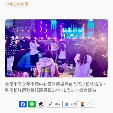
#地方大小事
父親節玩樂園！六福村今明2天「爸爸免費」 遠雄海洋
買1送1
中颱白海豚環流掠北海！今明防劇烈降雨 東部高溫飆
38度
周末精選｜
慈濟遭詐10億完整始末曝！律師掮客大玩兩
面手法 郭台銘、蔡英文成關鍵
本周爆款短影音｜
柯文哲帶電子手鐶拄拐杖現身／周玉
蔻蔡玉真開撕爆料
周末精選｜
跨境網購族注意！EZ Way若改由政府委
任 預算難關如何解？
台南市府永華市政中心西側廣場舞台有不少粉絲佔位，
蔣萬安的建中同學！47歲法律學霸戰桃園 公開上任首
昨晚粉絲們聆聽韓國男團EVNNE彩排。讀者提供
要3件事
APP
連結
訂閱