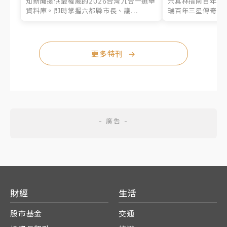
知新聞提供最權威的2026台灣九合一選舉
米其林指南百年之
資料庫。即時掌握六都縣市長、議...
瑞百年三星傳奇、台
更多特刊
→
財經
生活
股市基金
交通