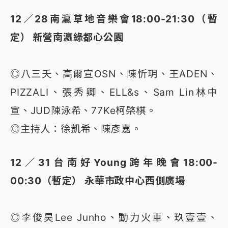
12／28南瀛草地音樂會18:00-21:30（暫
定） 新營南瀛綠都心公園
◎八三夭、高爾宣OSN、陳忻玥、王ADEN、
PIZZALI、張秀卿、ELL&s、Sam Lin林中
宣、JUD陳泳希、77Ke柯棨棋。
◎主持人：徐凱希、陳彥嘉。
12／31台南好Young跨年晚會18:00-
00:30（暫定） 永華市政中心西側廣場
◎李俊昊Lee Junho、動力火車、玖壹壹、