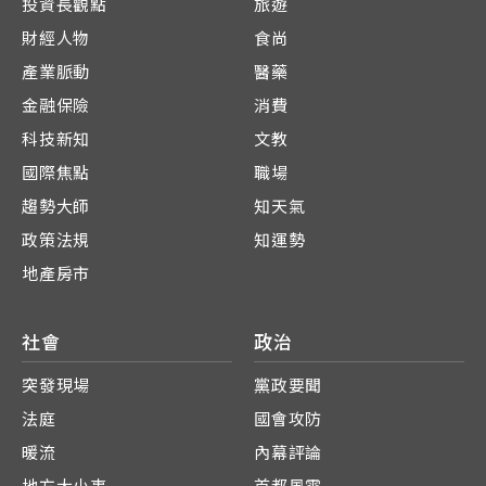
投資長觀點
旅遊
財經人物
食尚
產業脈動
醫藥
金融保險
消費
科技新知
文教
國際焦點
職場
趨勢大師
知天氣
政策法規
知運勢
地產房市
社會
政治
突發現場
黨政要聞
法庭
國會攻防
暖流
內幕評論