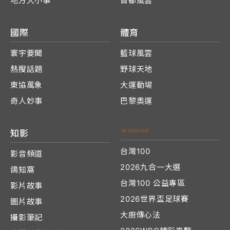
地方大小事
首都風雲
國際
體育
寰宇要聞
籃球風雲
熱搜話題
野球天地
東協萬象
大運動場
奇人妙事
巴黎奧運
知影
台灣100
影音頻道
2026九合一大選
鴿知窩
台灣100 公益專區
影片故事
2026世界盃足球賽
圖片故事
大廚傳心法
攝影筆記