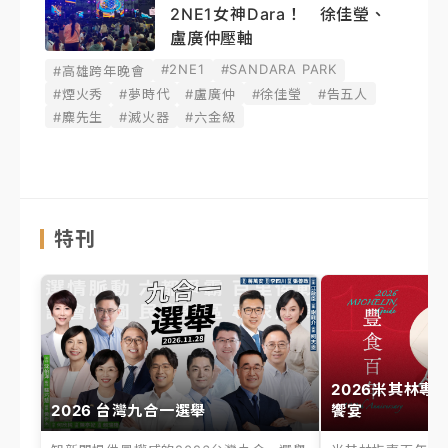
2NE1女神Dara！ 徐佳瑩、
盧廣仲壓軸
#2NE1
#SANDARA PARK
#高雄跨年晚會
#煙火秀
#夢時代
#盧廣仲
#徐佳瑩
#告五人
#麋先生
#滅火器
#六金級
特刊
2026米其林專
2026 台灣九合一選舉
饗宴