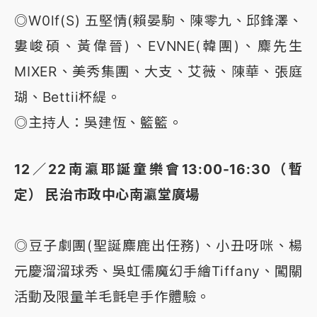
◎W0lf(S) 五堅情(賴晏駒、陳零九、邱鋒澤、
婁峻碩、黃偉晉)、EVNNE(韓團)、麋先生
MIXER、美秀集團、大支、艾薇、陳華、張庭
瑚、Bettii杯緹。
◎主持人：吳建恆、籃籃。
12／22南瀛耶誕童樂會13:00-16:30（暫
定） 民治市政中心南瀛堂廣場
◎豆子劇團(聖誕麋鹿出任務)、小丑呀咪、楊
元慶溜溜球秀、吳虹儒魔幻手繪Tiffany、闖關
活動及限量羊毛氈皂手作體驗。