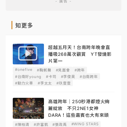
知更多
超越五月天！台南跨年晚會直
播吸268萬次觀賞 YT發燒影
片第一
#onefive
#鞠躬舞
#見面會
#跨年
#台南好young
#卡司
#李俊昊
#台南跨年
#動力火車
#李太太
#玖壹壹
高雄跨年｜250秒港都煙火絢
麗綻放 不只2NE1女神
DARA！這些嘉賓也大有來頭
#WING STARS
#陳柏清
#許富凱
#張政禹