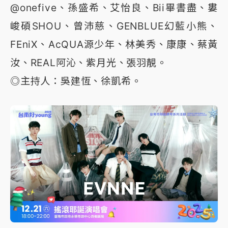
@onefive、孫盛希、艾怡良、Bii畢書盡、婁
峻碩SHOU、曾沛慈、GENBLUE幻藍小熊、
FEniX、AcQUA源少年、林美秀、康康、蔡黃
汝、REAL阿沁、紫月光、張羽靚。
◎主持人：吳建恆、徐凱希。