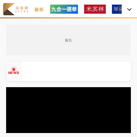
最新
油價持續凍漲！ 中油宣布下周一汽柴油價格維持不變
廣告
中颱白海豚進逼！台北喜來登圍籬傾倒砸傷人 民權西
路鷹架倒塌壓2車
有片｜
白海豚暴風圈逼近！新北淡水赫見龍捲風 榕樹
NEWS
連根拔起
中颱白海豚風雨來了！中部以北防豪雨 今晚、明天影
響最劇烈
白海豚逼近！北市水門只出不進 未移置車輛最高罰
▲
4800＋拖吊費
▼
油價持續凍漲！ 中油宣布下周一汽柴油價格維持不變