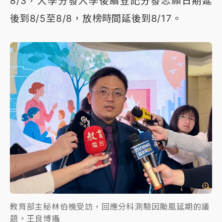
8/3，大學分發入學後續登記分發志願日期延
後到8/5至8/8，放榜時間延後到8/17。
教育部主秘林伯樵受訪，回應分科測驗因颱風延期的議
題。王良博攝