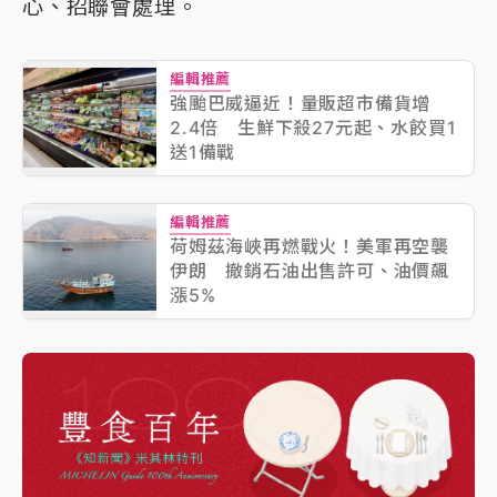
心、招聯會處理。
編輯推薦
強颱巴威逼近！量販超市備貨增
2.4倍 生鮮下殺27元起、水餃買1
送1備戰
編輯推薦
荷姆茲海峽再燃戰火！美軍再空襲
伊朗 撤銷石油出售許可、油價飆
漲5%