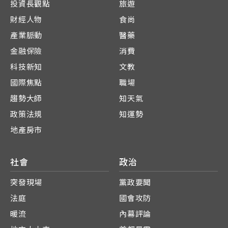
投資長觀點
旅遊
財經人物
食尚
產業脈動
醫藥
金融保險
消費
科技新知
文教
國際焦點
職場
趨勢大師
知天氣
政策法規
知運勢
地產房市
社會
政治
突發現場
黨政要聞
法庭
國會攻防
暖流
內幕評論