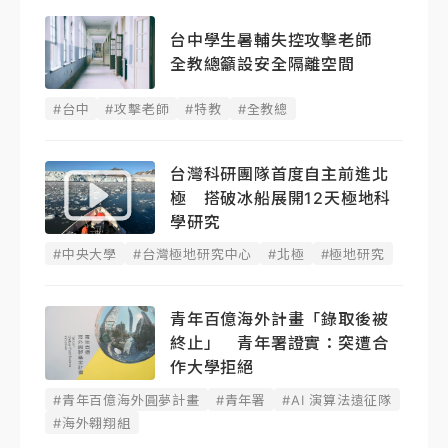
台中學生暑輔失控攻擊老師
全教總籲設安全隔離空間
#台中
#攻擊老師
#特教
#全教總
台灣科研團隊首度自主前進北
極 搭破冰船展開12天極地科
學研究
#中央大學
#台灣極地研究中心
#北極
#極地研究
青年百億海外計畫「錄取後被
終止」 青年署證實：突遭合
作大學拒絕
#青年百億海外圓夢計畫
#青年署
#AI 演算法遠征隊
#海外翱翔組