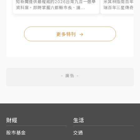
知新聞提供最權威的2026台灣九合一選舉
米其林指南百年之
資料庫。即時掌握六都縣市長、議...
瑞百年三星傳奇、台
更多特刊
→
財經
生活
股市基金
交通