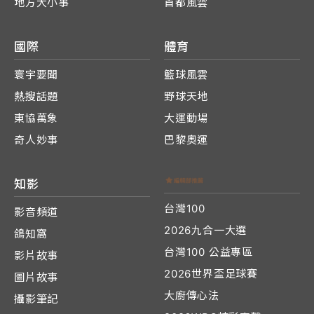
地方大小事
首都風雲
國際
體育
寰宇要聞
籃球風雲
熱搜話題
野球天地
東協萬象
大運動場
奇人妙事
巴黎奧運
知影
台灣100
影音頻道
2026九合一大選
鴿知窩
台灣100 公益專區
影片故事
2026世界盃足球賽
圖片故事
大廚傳心法
攝影筆記