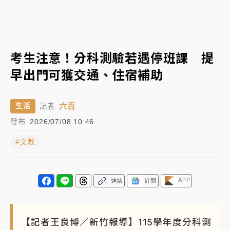
中颱白海豚進逼！台北喜來登圍籬傾倒砸傷人 民權西
路鷹架倒塌壓2車
有片｜
白海豚暴風圈逼近！新北淡水赫見龍捲風 榕樹
考生注意！分科測驗若遇停班課 提
連根拔起
早出門可獲交通、住宿補助
中颱白海豚風雨來了！中部以北防豪雨 今晚、明天影
響最劇烈
六百
生活
記者
白海豚逼近！北市水門只出不進 未移置車輛最高罰
發布
2026/07/08 10:46
4800＋拖吊費
#文教
APP
連結
訂閱
【記者王良博／新竹報導】115學年度分科測