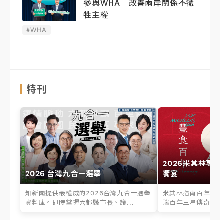
參與WHA 改善兩岸關係不犧
牲主權
#WHA
特刊
2026米其林專
2026 台灣九合一選舉
饗宴
知新聞提供最權威的2026台灣九合一選舉
米其林指南百年之
資料庫。即時掌握六都縣市長、議...
瑞百年三星傳奇、台