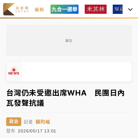
最新
女律師陳昱瑄詐慈濟10億！黃金158kg遭查扣畫面曝光
廣告
暑假過三周才推「E宿新北打卡趣」！抽獎程序複雜 觀
旅局回應了
中信慈善基金會想增加董事人數！辜仲諒向法院聲請遭
NEWS
駁 理由曝光
故宮《龍藏經》特展第2檔！今線上預約開賣一度塞車
台灣仍未受邀出席WHA 民團日內
周六起展出延長至晚上7時
瓦發聲抗議
台東農業處長涉圖利渡假村！東檢抗告成功 今重開羈
▲
押庭
▼
賴昀岫
政治
記者
父親節泡湯了！中颱白海豚雨彈轟3天 「紅到發紫」降
發布
2026/05/17 13:01
雨熱區曝