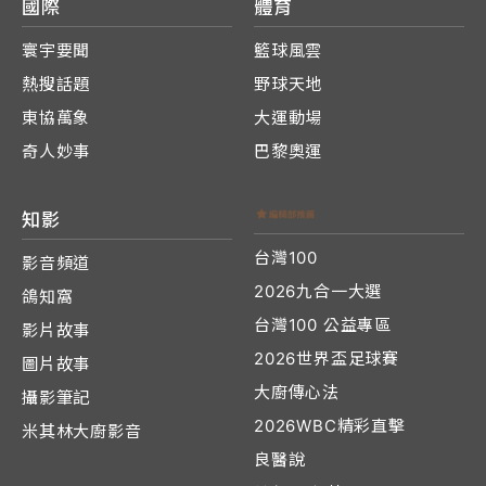
國際
體育
寰宇要聞
籃球風雲
熱搜話題
野球天地
東協萬象
大運動場
奇人妙事
巴黎奧運
知影
台灣100
影音頻道
2026九合一大選
鴿知窩
台灣100 公益專區
影片故事
2026世界盃足球賽
圖片故事
大廚傳心法
攝影筆記
2026WBC精彩直擊
米其林大廚影音
良醫說