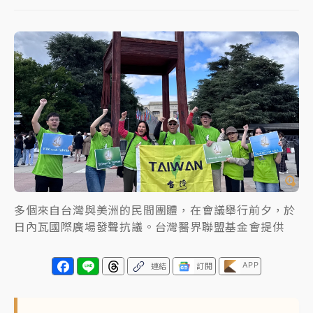
女律師陳昱瑄詐慈濟10億！黃金158kg遭查扣畫面曝光
暑假過三周才推「E宿新北打卡趣」！抽獎程序複雜 觀
旅局回應了
中信慈善基金會想增加董事人數！辜仲諒向法院聲請遭
駁 理由曝光
故宮《龍藏經》特展第2檔！今線上預約開賣一度塞車
周六起展出延長至晚上7時
台東農業處長涉圖利渡假村！東檢抗告成功 今重開羈
多個來自台灣與美洲的民間團體，在會議舉行前夕，於
押庭
日內瓦國際廣場發聲抗議。台灣醫界聯盟基金會提供
父親節泡湯了！中颱白海豚雨彈轟3天 「紅到發紫」降
雨熱區曝
APP
連結
訂閱