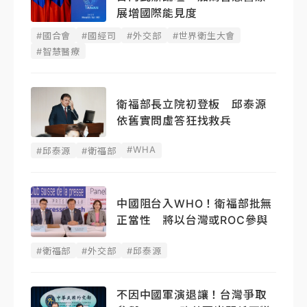
展增國際能見度
#國合會
#國經司
#外交部
#世界衛生大會
#智慧醫療
衛福部長立院初登板 邱泰源
依舊實問虛答狂找救兵
#WHA
#邱泰源
#衛福部
中國阻台入WHO！衛福部批無
正當性 將以台灣或ROC參與
#衛福部
#外交部
#邱泰源
不因中國軍演退讓！台灣爭取