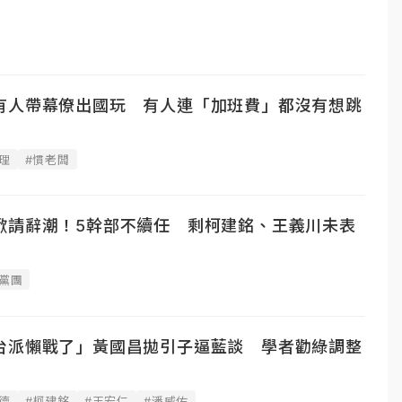
有人帶幕僚出國玩 有人連「加班費」都沒有想跳
理
#慣老闆
掀請辭潮！5幹部不續任 剩柯建銘、王義川未表
黨團
台派懶戰了」黃國昌拋引子逼藍談 學者勸綠調整
德
#柯建銘
#王宏仁
#潘威佑