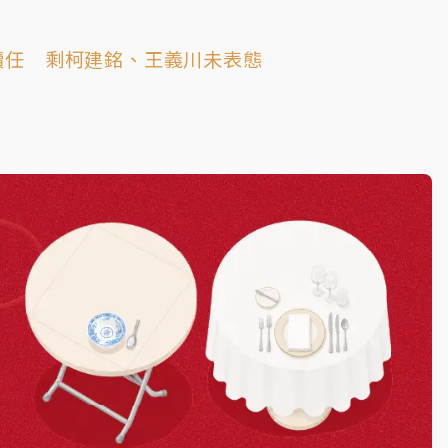
續任 剩柯建銘、王義川未表態