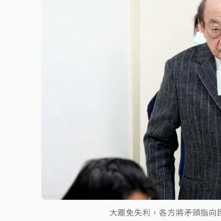
故宮《龍藏經》特展第2檔！今線上預約開賣
台東農業處長涉圖利渡假村！東檢抗告成功 
父親節泡湯了！中颱白海豚雨彈轟3天 「紅
大罷免失利，各方將矛頭指向