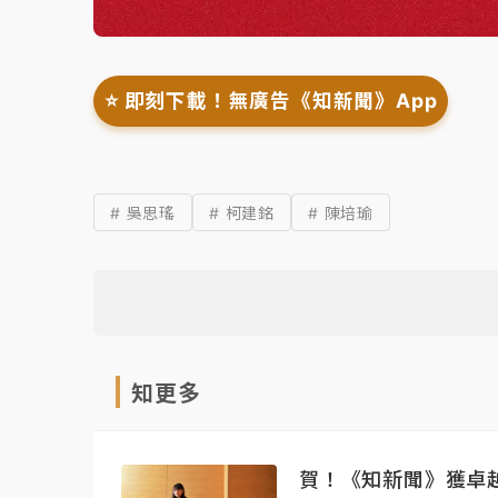
⭐️ 即刻下載！無廣告《知新聞》App
# 吳思瑤
# 柯建銘
# 陳培瑜
知更多
賀！《知新聞》獲卓