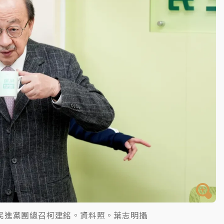
一度塞車 周六起展出延長至晚上7時
今重開羈押庭
到發紫」降雨熱區曝
民進黨團總召柯建銘。資料照。葉志明攝