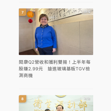
財經
閎康Q2營收和獲利雙揚！上半年每
股賺2.99元 搶進玻璃基板TGV檢
測商機
政治