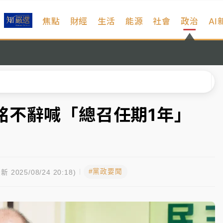
焦點
財經
生活
能源
社會
政治
AI
扣畫面曝光
序複雜 觀旅局回應了
院聲請遭駁 理由曝光
一度塞車 周六起展出延長至晚上7時
銘不辭喊「總召任期1年」
今重開羈押庭
到發紫」降雨熱區曝
#黨政要聞
扣畫面曝光
新 2025/08/24 20:18)
序複雜 觀旅局回應了
院聲請遭駁 理由曝光