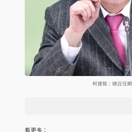
柯建銘：總召任
看更多：