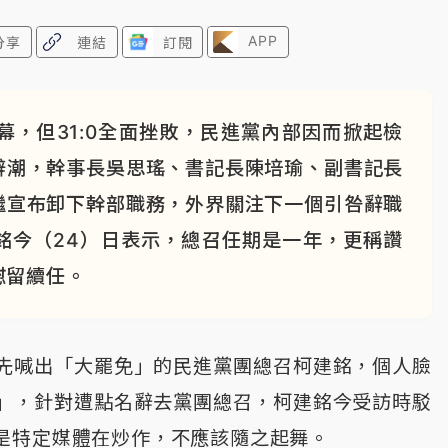
APP
分享
連結
訂閱
，但31:0全面挫敗，民進黨內部因而掀起檢
辭潮，幹事長吳思瑤、書記長陳培瑜、副書記長
繼宣布卸下幹部職務，外界關注下一個引咎辭職
銘今（24）日表示，總召任期是一年，更稱讚
慰留續任。
先喊出「大罷免」的民進黨團總召柯建銘，個人臉
」，針對遭點名辭去黨團總召，柯建銘今受訪時駁
是特定媒體在炒作，不應該隨之起舞。