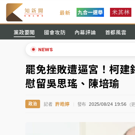
最新
女律師陳昱瑄詐慈濟10億！黃金158kg遭查
黨政要聞
國會攻防
內幕評論
首都風雲
暑假過三周才推「E宿新北打卡趣」！抽獎程
中信慈善基金會想增加董事人數！辜仲諒向法
NEWS
故宮《龍藏經》特展第2檔！今線上預約開賣
罷免挫敗遭逼宮！柯建
▲
台東農業處長涉圖利渡假村！東檢抗告成功 
▼
慰留吳思瑤、陳培瑜
父親節泡湯了！中颱白海豚雨彈轟3天 「紅
許皓婷
2025/08/24 19:56
政治
記者
|
發布
女律師陳昱瑄詐慈濟10億！黃金158kg遭查
(更
暑假過三周才推「E宿新北打卡趣」！抽獎程
中信慈善基金會想增加董事人數！辜仲諒向法