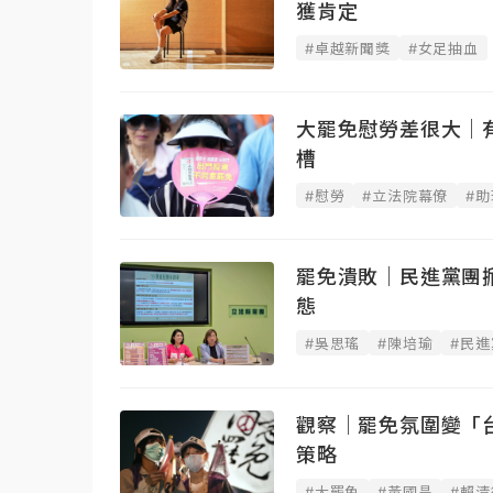
獲肯定
#卓越新聞獎
#女足抽血
大罷免慰勞差很大｜
槽
#慰勞
#立法院幕僚
#助
罷免潰敗｜民進黨團
態
#吳思瑤
#陳培瑜
#民進
觀察｜罷免氛圍變「
策略
#大罷免
#黃國昌
#賴清