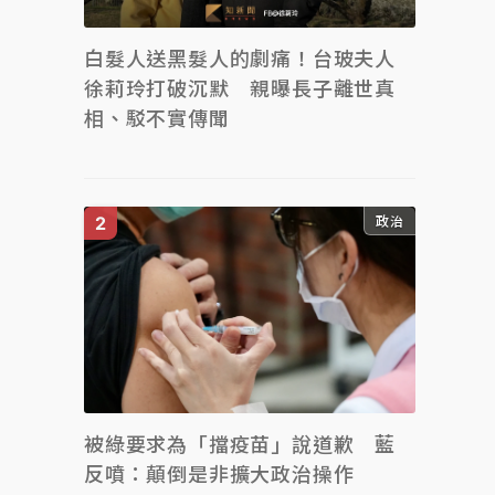
白髮人送黑髮人的劇痛！台玻夫人
徐莉玲打破沉默 親曝長子離世真
相、駁不實傳聞
政治
被綠要求為「擋疫苗」說道歉 藍
反噴：顛倒是非擴大政治操作