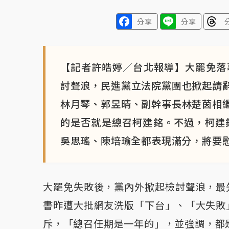
分享
分享
【記者許皓婷／台北報導】大罷免落幕
討聲浪，民進黨立法院黨團也掀起請
林月琴、郭昱晴、副幹事長林楚茵相
的是否就是總召柯建銘。不過，柯建
吳思瑤、陳培瑜全都表現滿分，將要
大罷免失敗後，黨內外掀起檢討聲浪，最
書昨遭大批網友洗版「下台」、「大失敗
斥，「總召任期是一年的」，並強調，都