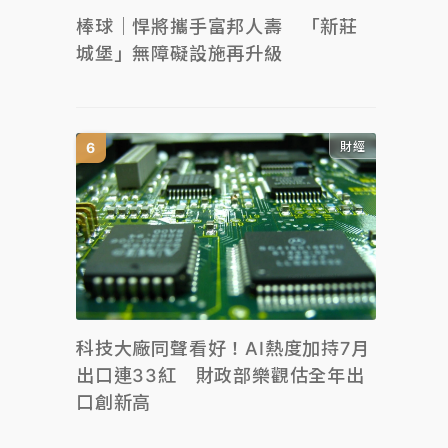
棒球｜悍將攜手富邦人壽 「新莊
城堡」無障礙設施再升級
財經
科技大廠同聲看好！AI熱度加持7月
出口連33紅 財政部樂觀估全年出
口創新高