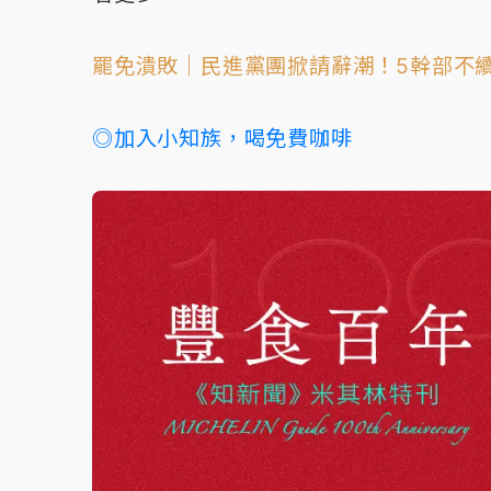
罷免潰敗｜民進黨團掀請辭潮！5幹部不
◎加入小知族，喝免費咖啡