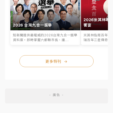
2026米其林專
2026 台灣九合一選舉
饗宴
知新聞提供最權威的2026台灣九合一選舉
米其林指南百年之
資料庫。即時掌握六都縣市長、議...
瑞百年三星傳奇、台
更多特刊
→