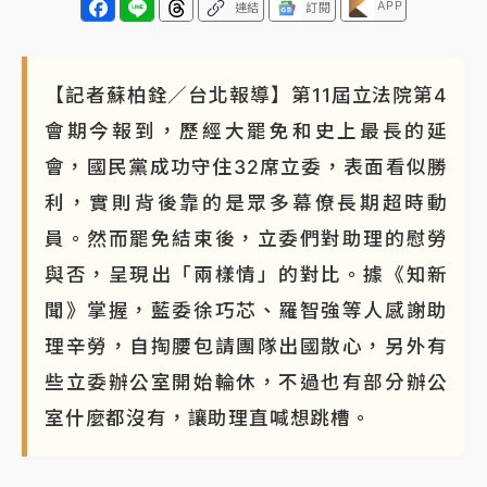
APP
連結
訂閱
【記者蘇柏銓／台北報導】第11屆立法院第4
會期今報到，歷經大罷免和史上最長的延
會，國民黨成功守住32席立委，表面看似勝
利，實則背後靠的是眾多幕僚長期超時動
員。然而罷免結束後，立委們對助理的慰勞
與否，呈現出「兩樣情」的對比。據《知新
聞》掌握，藍委徐巧芯、羅智強等人感謝助
理辛勞，自掏腰包請團隊出國散心，另外有
些立委辦公室開始輪休，不過也有部分辦公
室什麼都沒有，讓助理直喊想跳槽。