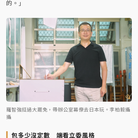
的。」
羅智強挺過大罷免，帶辦公室幕僚去日本玩。李柏毅攝
攝
包多少沒定數 端看立委風格