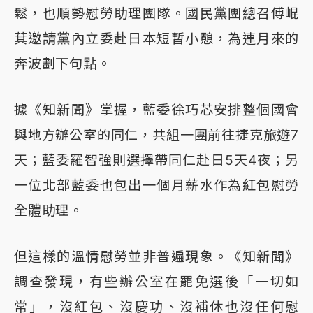
鬆，也順勢慰勞助理團隊。國民黨團總召傅崐
萁邀請黨內立委赴日本短暫小憩，為連月來的
奔波劃下句點。
據《知新聞》掌握，藍委徐巧芯安排整個國會
與地方辦公室的同仁，共組一團前往捷克旅遊7
天；藍委羅智強則選擇帶同仁赴日5天4夜；另
一位北部藍委也包出一個月薪水作為紅包慰勞
全體助理。
但這樣的溫情慰勞並非普遍現象。《知新聞》
調查發現，有些辦公室在罷免選後「一切如
常」，沒紅包、沒慶功、沒補休也沒任何慰