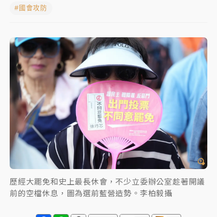
#國會攻防
中颱白海豚進逼！台北喜來登圍籬傾倒砸傷人 民權西
路鷹架倒塌壓2車
有片｜
白海豚暴風圈逼近！新北淡水赫見龍捲風 榕樹
連根拔起
中颱白海豚風雨來了！中部以北防豪雨 今晚、明天影
響最劇烈
白海豚逼近！北市水門只出不進 未移置車輛最高罰
4800＋拖吊費
歷經大罷免和史上最長休會，不少立委辦公室趁著開議
前的空檔休息，圖為選前藍營造勢。李柏毅攝