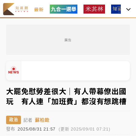
最新
油價持續凍漲！ 中油宣布下周一汽柴油價格維持不變
廣告
中颱白海豚進逼！台北喜來登圍籬傾倒砸傷人 民權西
路鷹架倒塌壓2車
有片｜
白海豚暴風圈逼近！新北淡水赫見龍捲風 榕樹
NEWS
連根拔起
中颱白海豚風雨來了！中部以北防豪雨 今晚、明天影
大罷免慰勞差很大｜有人帶幕僚出國
響最劇烈
玩 有人連「加班費」都沒有想跳槽
白海豚逼近！北市水門只出不進 未移置車輛最高罰
▲
4800＋拖吊費
▼
蘇柏銓
政治
記者
油價持續凍漲！ 中油宣布下周一汽柴油價格維持不變
發布
2025/08/31 21:57
(更新 2025/09/01 07:21)