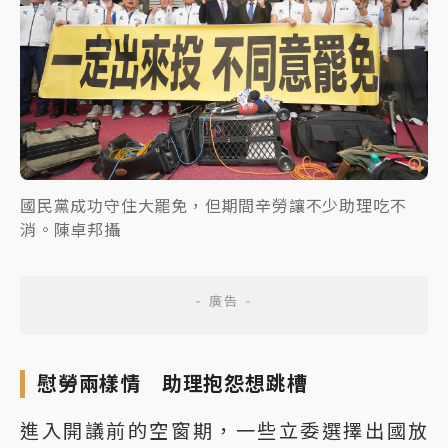
國民黨成功守住大罷免，但期間辛勞讓不少助理吃不
消。陳卓邦攝
慰勞兩樣情 助理抱怨想跳槽
進入開議前的空窗期，一些立委選擇出國放