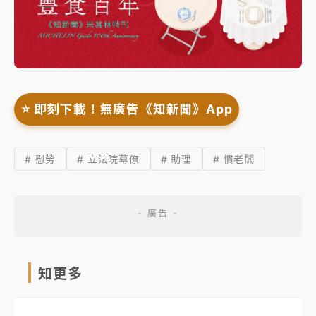
⭐️ 即刻下載！無廣告《知新聞》App
# 慰勞
# 立法院幕僚
# 助理
# 慣老闆
知更多