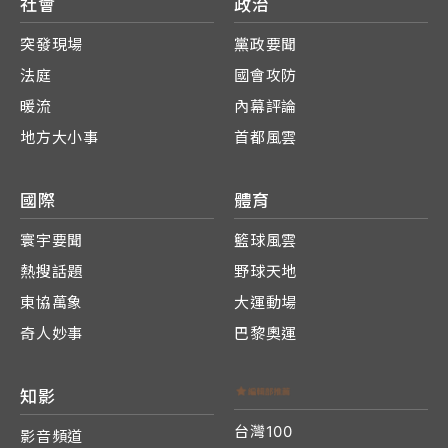
社會
政治
突發現場
黨政要聞
法庭
國會攻防
暖流
內幕評論
地方大小事
首都風雲
國際
體育
寰宇要聞
籃球風雲
熱搜話題
野球天地
東協萬象
大運動場
奇人妙事
巴黎奧運
知影
台灣100
影音頻道