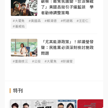
觀察｜罷免氛圍變「台派懶戰
了」黃國昌拋引子逼藍談 學
者勸綠調整策略
#大罷免
#黃國昌
#賴清德
#柯建銘
#王宏仁
#潘威佑
「尤其能源政策」！邱議瑩發
聲：民進黨必須深刻檢討施政
問題
#重啟核三
#公投
#大罷免
#邱議瑩
特刊