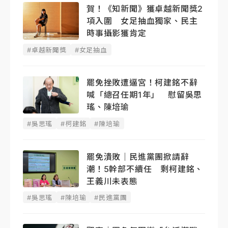
賀！《知新聞》獲卓越新聞獎2
項入圍 女足抽血獨家、民主
時事攝影獲肯定
#卓越新聞獎
#女足抽血
罷免挫敗遭逼宮！柯建銘不辭
喊「總召任期1年」 慰留吳思
瑤、陳培瑜
#吳思瑤
#柯建銘
#陳培瑜
罷免潰敗｜民進黨團掀請辭
潮！5幹部不續任 剩柯建銘、
王義川未表態
#吳思瑤
#陳培瑜
#民進黨團