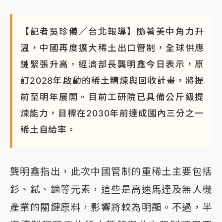
【記者吳珍儀／台北報導】隨著美中角力升
溫，中國再度擴大稀土出口管制，全球供應
鏈緊張升高。經濟部長龔明鑫今日表示，原
訂2028年啟動的稀土精煉與回收計畫，將提
前至明年展開。目前工研院已具備公斤級提
煉能力，目標在2030年前達成國內三分之一
稀土自給率。
龔明鑫指出，此次中國管制的重稀土主要包括
釤、鋱、鏑等元素，這些是高速馬達及無人機
產業的關鍵原料，影響將較為明顯。不過，半