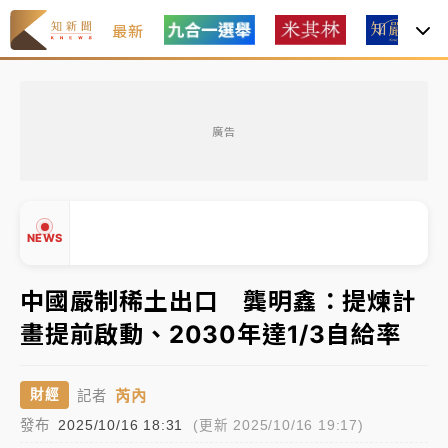
最新
金控第2季海外曝險破31兆創高 日本年增45%居冠
廣告
日職｜
林安可狀態正好卻因左膝疼痛下二軍 日媒感嘆
「好事多磨」
韓股最壞時期已過？大摩估去槓桿完成逾半 波動率降
NEWS
至2個月低
「白海豚」雨炸新北！通報109件災情 侯友宜揭這類災
中國嚴制稀土出口 龔明鑫：提煉計
損最多
畫提前啟動、2030年達1/3自給率
▲
白海豚挾豪雨狂炸新北！時雨量破百毫米 水塔、雨棚
▼
砸落毀車
芮內
財經
記者
發布
2025/10/16 18:31
(更新 2025/10/16 19:17)
金控第2季海外曝險破31兆創高 日本年增45%居冠