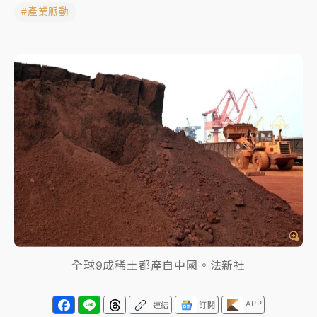
#產業脈動
日職｜
林安可狀態正好卻因左膝疼痛下二軍 日媒感嘆
「好事多磨」
韓股最壞時期已過？大摩估去槓桿完成逾半 波動率降
至2個月低
「白海豚」雨炸新北！通報109件災情 侯友宜揭這類災
損最多
白海豚挾豪雨狂炸新北！時雨量破百毫米 水塔、雨棚
砸落毀車
全球9成稀土都產自中國。法新社
APP
連結
訂閱