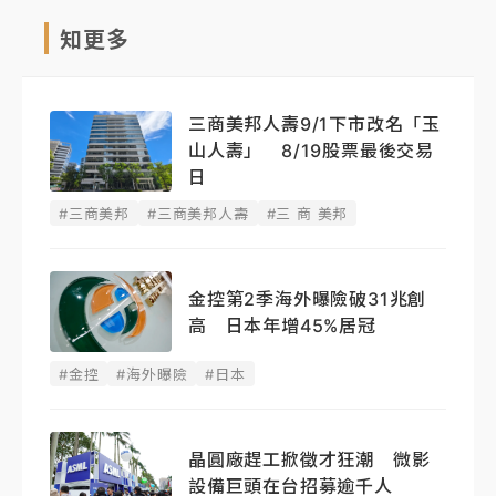
知更多
三商美邦人壽9/1下市改名「玉
山人壽」 8/19股票最後交易
日
#三商美邦
#三商美邦人壽
#三 商 美邦
金控第2季海外曝險破31兆創
高 日本年增45%居冠
#金控
#海外曝險
#日本
晶圓廠趕工掀徵才狂潮 微影
設備巨頭在台招募逾千人