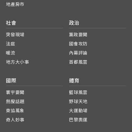
地產房市
社會
政治
突發現場
黨政要聞
法庭
國會攻防
暖流
內幕評論
地方大小事
首都風雲
國際
體育
寰宇要聞
籃球風雲
熱搜話題
野球天地
東協萬象
大運動場
奇人妙事
巴黎奧運