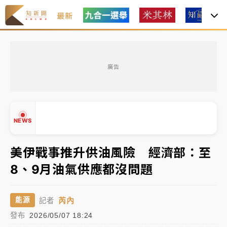
最新
女律師陳昱瑄詐慈濟10億！黃金158kg遭查扣畫面曝光
廣告
暑假過三周才推「E宿新北打卡趣」！抽獎程序複雜 觀
旅局回應了
中信慈善基金會想增加董事人數！辜仲諒向法院聲請遭
NEWS
駁 理由曝光
故宮《龍藏經》特展第2檔！今線上預約開賣一度塞車
美伊戰事推升供油風險 經濟部：至
周六起展出延長至晚上7時
8、9月油氣供應都沒問題
台東農業處長涉圖利渡假村！東檢抗告成功 今重開羈
▲
押庭
▼
芮內
能源
記者
父親節泡湯了！中颱白海豚雨彈轟3天 「紅到發紫」降
發布
2026/05/07 18:24
雨熱區曝