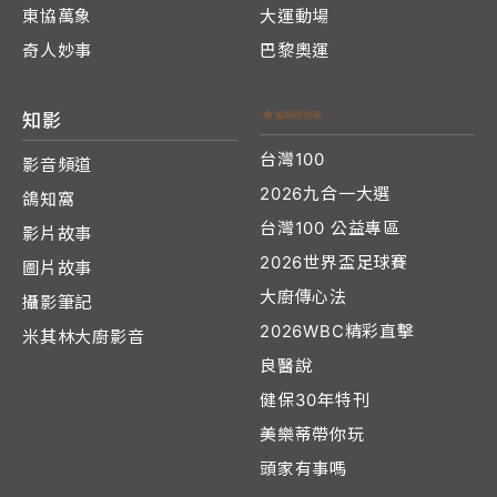
東協萬象
大運動場
奇人妙事
巴黎奧運
知影
台灣100
影音頻道
2026九合一大選
鴿知窩
台灣100 公益專區
影片故事
2026世界盃足球賽
圖片故事
大廚傳心法
攝影筆記
2026WBC精彩直擊
米其林大廚影音
良醫說
健保30年特刊
美樂蒂帶你玩
頭家有事嗎