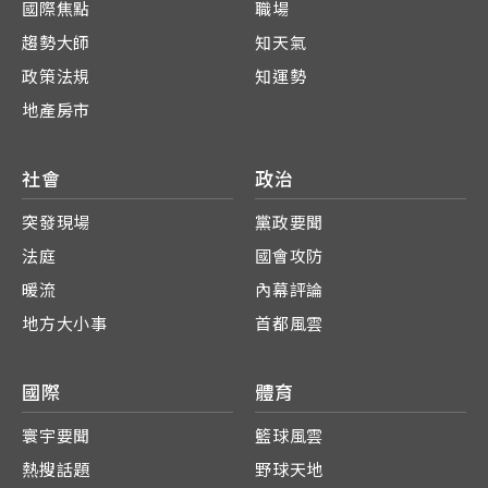
國際焦點
職場
趨勢大師
知天氣
政策法規
知運勢
地產房市
社會
政治
突發現場
黨政要聞
法庭
國會攻防
暖流
內幕評論
地方大小事
首都風雲
國際
體育
寰宇要聞
籃球風雲
熱搜話題
野球天地