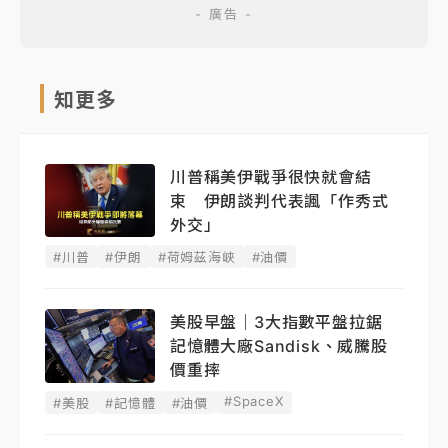
知更多
川普稱美伊戰爭很快就會結
束 伊朗談判代表諷「作秀式
外交」
#川普
#伊朗
#荷姆茲海峽
#油價
美股早盤｜3大指數平盤拉鋸
記憶體大廠Sandisk、威騰股
價重摔
#SpaceX
#美股
#記憶體
#油價