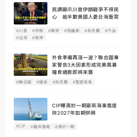
民調顯示川普伊朗戰爭不得民
心 逾半數美國人憂台海衝突
#川普
#伊朗
#戰爭
#俄羅斯
#烏克蘭
#汽油
#台海
#兩岸
外食準備再漲一波？聯合國專
家警告3大因素形成完美風暴
糧食通膨即將來襲
#聯合國
#糧食
#烏克蘭
#聖嬰現象
CIP曝渢妙一期最新海事進度
拚2027年如期併網
#CIP
#離岸風電
#渢妙一期