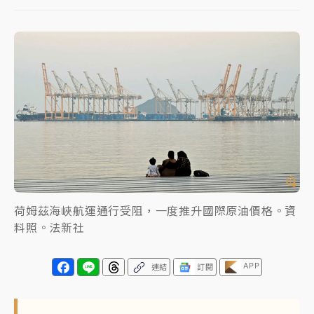
女律師陳昱瑄詐慈濟10億！黃金158kg遭查扣畫面曝光
暑假過三周才推「E宿新北打卡趣」！抽獎程序複雜 觀
旅局回應了
中信慈善基金會想增加董事人數！辜仲諒向法院聲請遭
駁 理由曝光
故宮《龍藏經》特展第2檔！今線上預約開賣一度塞車
周六起展出延長至晚上7時
台東農業處長涉圖利渡假村！東檢抗告成功 今重開羈
荷姆茲海峽航運通行受阻，一度推升國際原油價格。資
押庭
料照。法新社
父親節泡湯了！中颱白海豚雨彈轟3天 「紅到發紫」降
雨熱區曝
APP
連結
訂閱