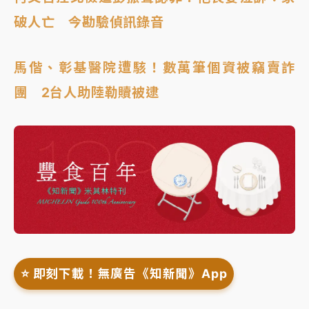
破人亡 今勘驗偵訊錄音
馬偕、彰基醫院遭駭！數萬筆個資被竊賣詐
團 2台人助陸勒贖被逮
⭐️ 即刻下載！無廣告《知新聞》App