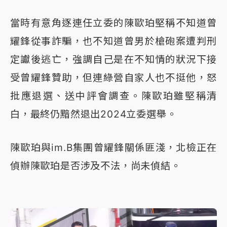
當時有意角逐連任立委的陳歐珀堅稱不知道曾
耀鋒從事詐騙，也不知道曾男於槍砲案遭判刑
定讞後逃亡，強調自己是在不知情的狀況下接
受曾耀鋒贊助，但連綠營自家人也不挺他，怒
批應退選、送中評會調查。陳歐珀雖堅稱清
白，最終仍黯然退出2024立委選舉。
陳歐珀與im.B集團曾耀鋒關係匪淺，北檢正在
偵辦陳歐珀是否涉及不法，尚未偵結。