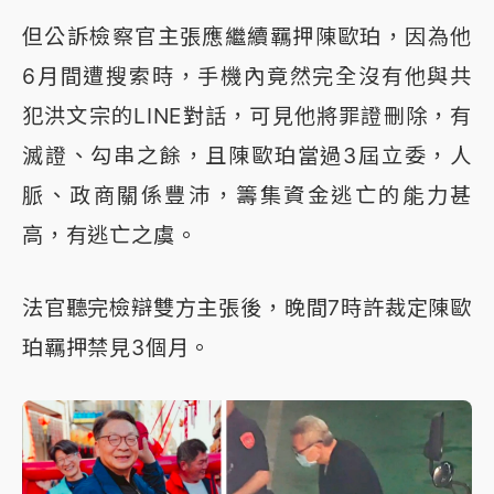
但公訴檢察官主張應繼續羈押陳歐珀，因為他
6月間遭搜索時，手機內竟然完全沒有他與共
犯洪文宗的LINE對話，可見他將罪證刪除，有
滅證、勾串之餘，且陳歐珀當過3屆立委，人
脈、政商關係豐沛，籌集資金逃亡的能力甚
高，有逃亡之虞。
法官聽完檢辯雙方主張後，晚間7時許裁定陳歐
珀羈押禁見3個月。