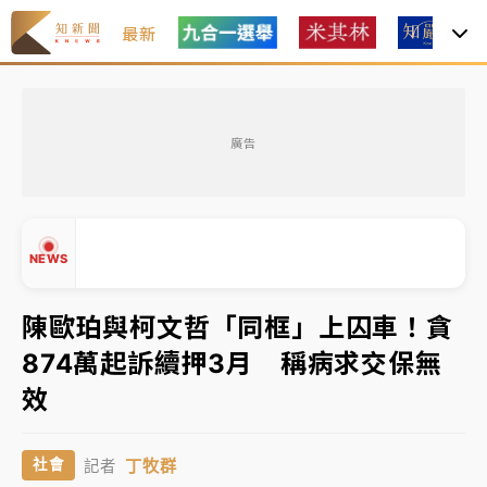
最新
女律師陳昱瑄詐慈濟10億！黃金158kg遭查扣畫面曝光
廣告
暑假過三周才推「E宿新北打卡趣」！抽獎程序複雜 觀
旅局回應了
中信慈善基金會想增加董事人數！辜仲諒向法院聲請遭
NEWS
駁 理由曝光
故宮《龍藏經》特展第2檔！今線上預約開賣一度塞車
陳歐珀與柯文哲「同框」上囚車！貪
周六起展出延長至晚上7時
874萬起訴續押3月 稱病求交保無
台東農業處長涉圖利渡假村！東檢抗告成功 今重開羈
▲
效
押庭
▼
父親節泡湯了！中颱白海豚雨彈轟3天 「紅到發紫」降
丁牧群
社會
記者
雨熱區曝