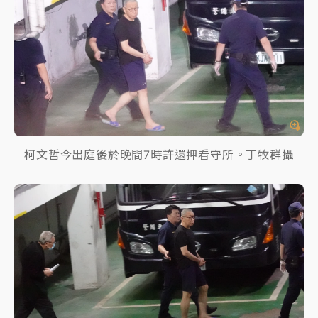
柯文哲今出庭後於晚間7時許還押看守所。丁牧群攝