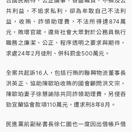
合國民期待，公正議事，善盡職責，不損及公
共利益，不追求私利，卻為牟取自己不法利
益，收賄、詐領助理費，不法所得達874萬
元，敗壞官箴，違背社會大眾對於公務員執行
職務之廉潔、公正、程序透明之要求與期待，
求處24年2月徒刑、併科罰金500萬元。
全案共起訴16人，包括行賄的聯興物流董事長
洪英正、協助陳歐珀收賄的國會顧問洪文宗，
陳歐珀妻子徐慧諭除共同詐領助理費，另侵吞
勁宜蘭協會款項110萬元，遭求刑8年8月。
民進黨前副秘書長徐仁圖也一度因出借帳戶借