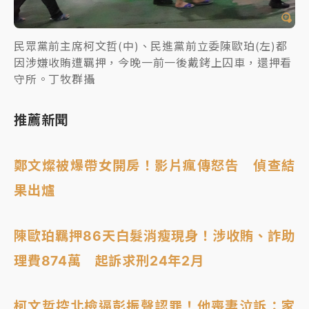
民眾黨前主席柯文哲(中)、民進黨前立委陳歐珀(左)都
因涉嫌收賄遭羈押，今晚一前一後戴銬上囚車，還押看
守所。丁牧群攝
推薦新聞
鄭文燦被爆帶女開房！影片瘋傳怒告 偵查結
果出爐
陳歐珀羈押86天白髮消瘦現身！涉收賄、詐助
理費874萬 起訴求刑24年2月
柯文哲控北檢逼彭振聲認罪！他喪妻泣訴：家