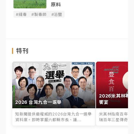
原料
#緝毒
#製毒師
#浴鹽
特刊
2026米其林專
2026 台灣九合一選舉
饗宴
知新聞提供最權威的2026台灣九合一選舉
米其林指南百年之
資料庫。即時掌握六都縣市長、議...
瑞百年三星傳奇、台