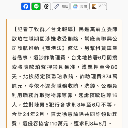
APP
連結
訂閱
【記者丁牧群／台北報導】民進黨前立委陳
歐珀在職期間涉嫌收受賄賂，幫廠商聯興公
司護航推動《商港法》修法、另幫租賃車業
者喬事，還涉詐助理費，台北地檢署6月間搜
索將陳歐珀聲押禁見獲准，遭羈押至今86
天。北檢認定陳歐珀收賄、詐助理費874萬
餘元，今依不違背職務收賄，洗錢、公務員
利用職務詐取財物罪等罪，起訴陳歐珀等16
人，並對陳男5犯行各求刑8年至6月不等，
合計24年2月。陳妻徐慧諭除共同詐領助理
費，還侵吞協會110萬元，遭求刑8年8月。