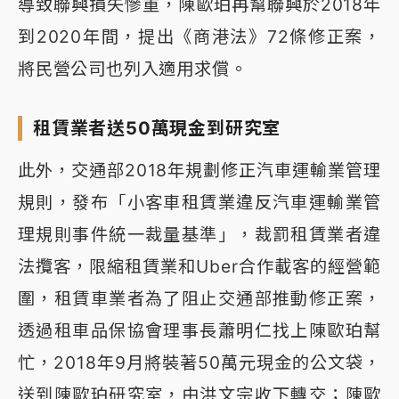
導致聯興損失慘重，陳歐珀再幫聯興於2018年
到2020年間，提出《商港法》72條修正案，
將民營公司也列入適用求償。
租賃業者送50萬現金到研究室
此外，交通部2018年規劃修正汽車運輸業管理
規則，發布「小客車租賃業違反汽車運輸業管
理規則事件統一裁量基準」，裁罰租賃業者違
法攬客，限縮租賃業和Uber合作載客的經營範
圍，租賃車業者為了阻止交通部推動修正案，
透過租車品保協會理事長蕭明仁找上陳歐珀幫
忙，2018年9月將裝著50萬元現金的公文袋，
送到陳歐珀研究室，由洪文宗收下轉交；陳歐