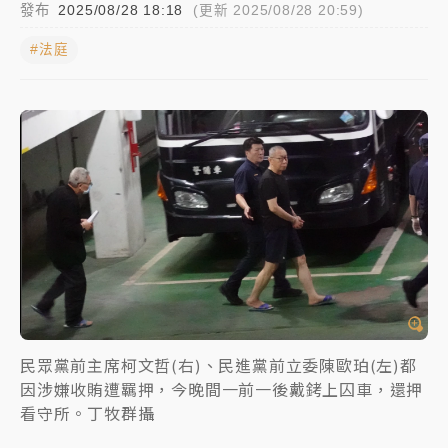
發布
2025/08/28 18:18
(更新 2025/08/28 20:59)
女律師陳昱瑄詐慈濟10億！黃金158kg遭查扣畫面曝光
#法庭
暑假過三周才推「E宿新北打卡趣」！抽獎程序複雜 觀
旅局回應了
中信慈善基金會想增加董事人數！辜仲諒向法院聲請遭
駁 理由曝光
故宮《龍藏經》特展第2檔！今線上預約開賣一度塞車
周六起展出延長至晚上7時
台東農業處長涉圖利渡假村！東檢抗告成功 今重開羈
押庭
父親節泡湯了！中颱白海豚雨彈轟3天 「紅到發紫」降
民眾黨前主席柯文哲(右)、民進黨前立委陳歐珀(左)都
雨熱區曝
因涉嫌收賄遭羈押，今晚間一前一後戴銬上囚車，還押
看守所。丁牧群攝