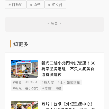
# 陳歐珀
# 貪污
# 柯文哲
知更多
新光三越小北門今試營運！60
獨家品牌進駐 不只人氣美食
還有微醺夜
#LOPIA
#美食
#魁力屋
#本村韓式炸雞
#新光三越小北門
#總裁牛肉麵
有片｜台版《外傷重症中心》