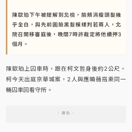
陳歐珀下午被提解到北檢，臉頰消瘦頭髮幾
乎全白，與先前圓臉黑髮模樣判若兩人，北
院召開移審庭後，晚間7時許裁定將他續押3
個月。
陳歐珀上囚車時，跟在柯文哲身後約2公尺，
柯今天出庭京華城案，2人與應曉薇搭乘同一
輛囚車回看守所。