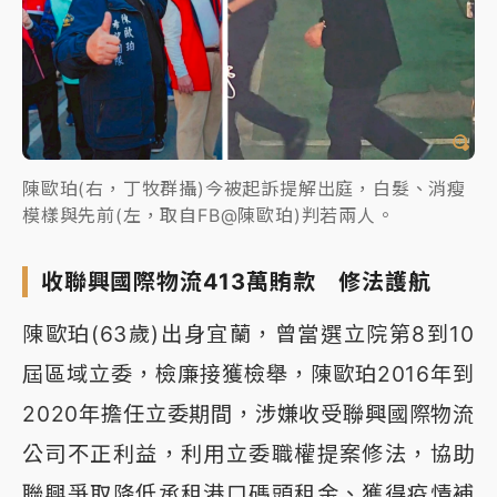
陳歐珀(右，丁牧群攝)今被起訴提解出庭，白髮、消瘦
模樣與先前(左，取自FB@陳歐珀)判若兩人。
收聯興國際物流413萬賄款 修法護航
陳歐珀(63歲)出身宜蘭，曾當選立院第8到10
屆區域立委，檢廉接獲檢舉，陳歐珀2016年到
2020年擔任立委期間，涉嫌收受聯興國際物流
公司不正利益，利用立委職權提案修法，協助
聯興爭取降低承租港口碼頭租金、獲得疫情補