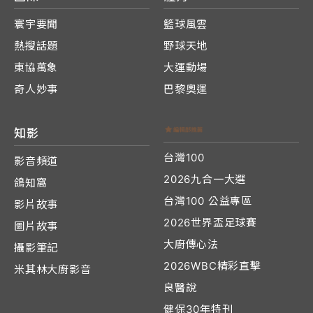
寰宇要聞
籃球風雲
熱搜話題
野球天地
東協萬象
大運動場
奇人妙事
巴黎奧運
知影
台灣100
影音頻道
2026九合一大選
鴿知窩
台灣100 公益專區
影片故事
2026世界盃足球賽
圖片故事
大廚傳心法
攝影筆記
2026WBC精彩直擊
米其林大廚影音
良醫說
健保30年特刊