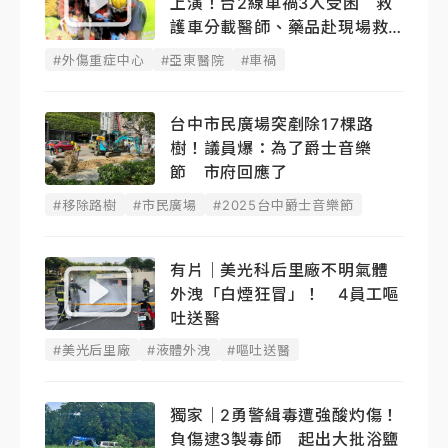
上演！台2線車禍3人受困 救
護車分載醫師、藥品赴現場救
命
#外傷重症中心
#亞東醫院
#車禍
台中市民廣場突剷除17棵路
樹！議員爆：為了爵士音樂
節 市府回應了
#移除路樹
#市民廣場
#2025台中爵士音樂節
有片｜美光科后里廠不明氣體
外洩「白煙狂冒」！ 4員工嘔
吐送醫
#美光后里廠
#液體外洩
#嘔吐送醫
獨家｜2勇警緝毒遭強酸灼傷！
負傷逮3製毒師 起出大批浴鹽