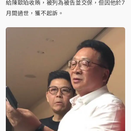
給陳歐珀收賄，被列為被告並交保，但因他於7
月間過世，獲不起訴。