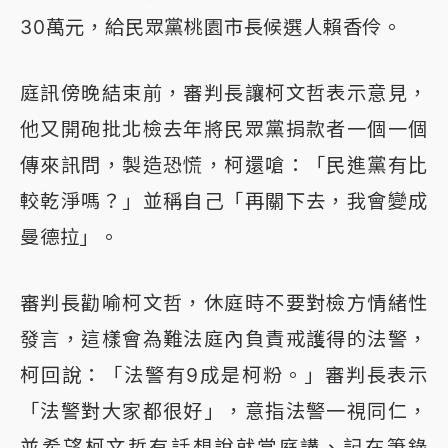
30萬元，給民眾黨桃園市長候選人賴香伶。
庭訊傍晚結束前，審判長讓柯文哲表示意見，
他又開砲批北檢去年將民眾黨捐款者一個一個
傳來訊問，製造恐慌，柯還嗆：「民進黨有比
較乾淨嗎？」並稱自己「再關下去，我會變成
曼德拉」。
審判長勸喻柯文哲，休庭時不要對檢方情緒性
發言，這樣會為難法庭內負責戒護得的法警，
柯回說：「法警有9成是柯粉。」審判長表示
「法警對大家都很好」，意指法警一視同仁，
並希望柯文哲有話想說就當庭講、記在筆錄