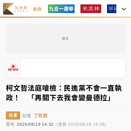
最新
油價持續凍漲！ 中油宣布下周一汽柴油價格維持不變
廣告
中颱白海豚進逼！台北喜來登圍籬傾倒砸傷人 民權西
路鷹架倒塌壓2車
有片｜
白海豚暴風圈逼近！新北淡水赫見龍捲風 榕樹
NEWS
連根拔起
中颱白海豚風雨來了！中部以北防豪雨 今晚、明天影
柯文哲法庭嗆檢：民進黨不會一直執
響最劇烈
政！ 「再關下去我會變曼德拉」
白海豚逼近！北市水門只出不進 未移置車輛最高罰
▲
4800＋拖吊費
▼
丁牧群
社會
記者
油價持續凍漲！ 中油宣布下周一汽柴油價格維持不變
發布
2025/08/19 14:32
(更新 2025/08/19 18:38)