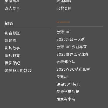
東協萬象
大運動場
奇人妙事
巴黎奧運
知影
台灣100
影音頻道
2026九合一大選
鴿知窩
台灣100 公益專區
影片故事
2026世界盃足球賽
圖片故事
大廚傳心法
攝影筆記
2026WBC精彩直擊
米其林大廚影音
良醫說
健保30年特刊
美樂蒂帶你玩
頭家有事嗎