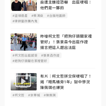
燊遭主嫌控恐嚇 出庭哽咽：
他們是一夥的
#盜領遺產
#蔡鴻燊
#台版地面師
#律師當詐團內鬼
昨嗆柯文哲「把狗仔頭關家裡
管好」！張景森今出庭作證
揚言把這人趕出法庭
#柯文哲出庭感受
#張景森作證
#把狗仔頭關在家裡管好
有片｜柯文哲拼交保哽咽了！
揭「睡馬桶旁1年」獄中慘況
陳佩琪也爆哭
#柯文哲
#京華城
#陳佩琪