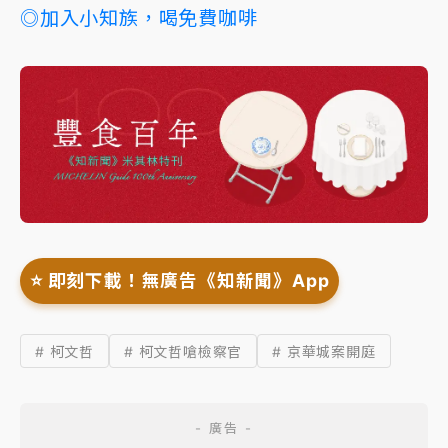
◎加入小知族，喝免費咖啡
⭐️ 即刻下載！無廣告《知新聞》App
# 柯文哲
# 柯文哲嗆檢察官
# 京華城案開庭