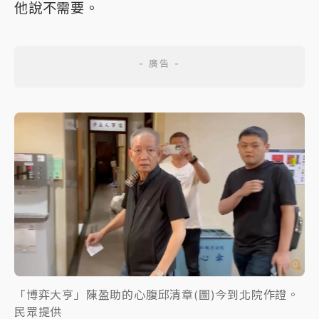
他說不需要。
「博弈大亨」陳盈助的心腹邱清章(圖)今到北院作證。
民眾提供