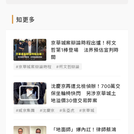
知更多
京華城案辯論時程出爐！柯文
哲第1棒登場 法界預估宣判時
間
#京華城案辯論時程
#柯文哲辯論
沈慶京再遭北檢偵辦！700萬交
保坐輪椅快閃 另涉京華城土
地溢價30億交易弊案
#威京集團
#沈慶京
#朱亞虎
#京華城
「地面師」爆內訌！律師蔡鴻