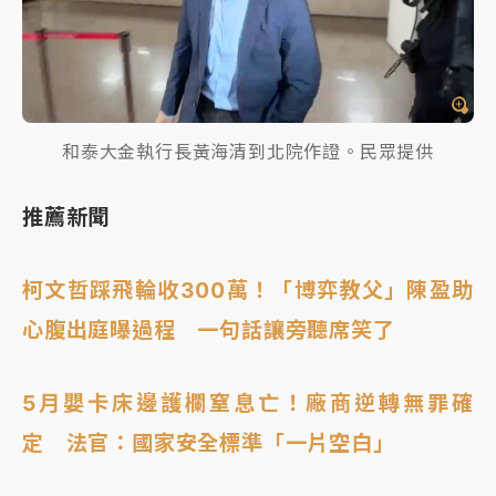
和泰大金執行長黃海清到北院作證。民眾提供
推薦新聞
柯文哲踩飛輪收300萬！「博弈教父」陳盈助
心腹出庭曝過程 一句話讓旁聽席笑了
5月嬰卡床邊護欄窒息亡！廠商逆轉無罪確
定 法官：國家安全標準「一片空白」