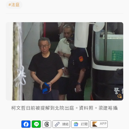
#法庭
中颱白海豚進逼！台北喜來登圍籬傾倒砸傷人 民權西
路鷹架倒塌壓2車
有片｜
白海豚暴風圈逼近！新北淡水赫見龍捲風 榕樹
連根拔起
中颱白海豚風雨來了！中部以北防豪雨 今晚、明天影
響最劇烈
白海豚逼近！北市水門只出不進 未移置車輛最高罰
4800＋拖吊費
柯文哲日前被提解到北院出庭。資料照。梁建裕攝
APP
連結
訂閱