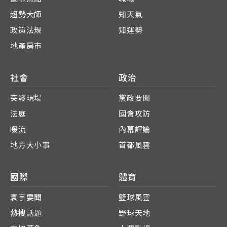
趨勢大師
知天氣
政策法規
知運勢
地產房市
社會
政治
突發現場
黨政要聞
法庭
國會攻防
暖流
內幕評論
地方大小事
首都風雲
國際
體育
寰宇要聞
籃球風雲
熱搜話題
野球天地