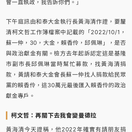
會一直執政，我告訴你們。」
下午庭訊由和泰大金執行長黃海清作證，要釐
清柯文哲工作簿檔案中記載的「2022/10/1，
蘇一仲，30，大金，賴香伶，邱佩琳」，是否
與政治獻金有關。檢方去年起訴認定這是基隆
市副市長邱佩琳當時幫忙募款，找黃海清捐
款，黃請和泰大金會長蘇一仲找人捐款給民眾
黨的賴香伶，這30萬元最後匯入賴香伶的政治
獻金專戶。
柯文哲：再關下去我會變曼德拉
黃海清今天證稱，他2022年確實有請朋友捐