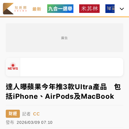
最新
女律師陳昱瑄詐慈濟10億！黃金158kg遭查扣畫面曝光
廣告
中信慈善基金會想增加董事人數！辜仲諒向法院聲請遭
駁 理由曝光
故宮《龍藏經》特展第2檔！今線上預約開賣一度塞車
NEWS
周六起展出延長至晚上7時
台東農業處長涉圖利渡假村！東檢抗告成功 今重開羈
達人曝蘋果今年推3款Ultra產品 包
押庭
括iPhone、AirPods及MacBook
父親節泡湯了！中颱白海豚雨彈轟3天 「紅到發紫」降
▲
雨熱區曝
▼
CC
財經
記者
女律師陳昱瑄詐慈濟10億！黃金158kg遭查扣畫面曝光
發布
2026/03/09 07:10