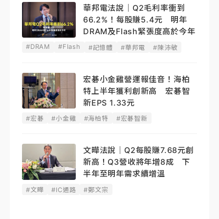
華邦電法說｜Q2毛利率衝到
66.2%！每股賺5.4元 明年
DRAM及Flash緊張度高於今年
#DRAM
#Flash
#記憶體
#華邦電
#陳沛敏
宏碁小金雞營運報佳音！海柏
特上半年獲利創新高 宏碁智
新EPS 1.33元
#宏碁
#小金雞
#海柏特
#宏碁智新
文曄法說｜Q2每股賺7.68元創
新高！Q3營收將年增8成 下
半年至明年需求續增溫
#文曄
#IC通路
#鄭文宗