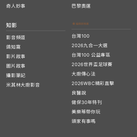
奇人妙事
巴黎奧運
知影
台灣100
影音頻道
2026九合一大選
鴿知窩
台灣100 公益專區
影片故事
2026世界盃足球賽
圖片故事
大廚傳心法
攝影筆記
2026WBC精彩直擊
米其林大廚影音
良醫說
健保30年特刊
美樂蒂帶你玩
頭家有事嗎