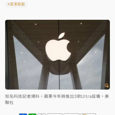
#產業脈動
中信慈善基金會想增加董事人數！辜仲諒向法院聲請遭
駁 理由曝光
故宮《龍藏經》特展第2檔！今線上預約開賣一度塞車
周六起展出延長至晚上7時
台東農業處長涉圖利渡假村！東檢抗告成功 今重開羈
押庭
父親節泡湯了！中颱白海豚雨彈轟3天 「紅到發紫」降
雨熱區曝
知名科技記者爆料，蘋果今年將推出3款Ultra設備。美
聯社