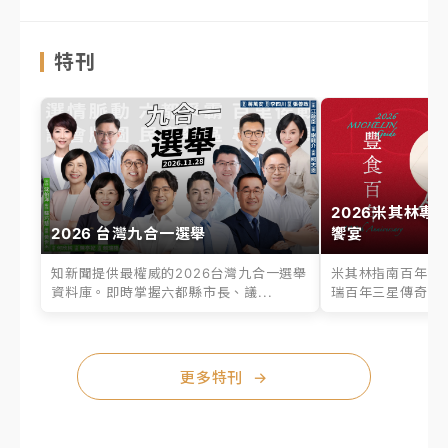
特刊
2026米其林專
2026 台灣九合一選舉
饗宴
知新聞提供最權威的2026台灣九合一選舉
米其林指南百年之
資料庫。即時掌握六都縣市長、議...
瑞百年三星傳奇、台
更多特刊
→