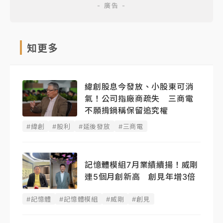
知更多
緯創股息今發放、小股東可消
氣！公司指廠商疏失 三商電
不願揹鍋稱保留追究權
#緯創
#股利
#延後發放
#三商電
記憶體模組7月業績續揚！威剛
連5個月創新高 創見年增3倍
#記憶體
#記憶體模組
#威剛
#創見