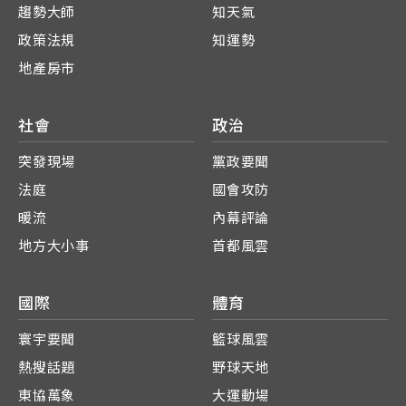
趨勢大師
知天氣
政策法規
知運勢
地產房市
社會
政治
突發現場
黨政要聞
法庭
國會攻防
暖流
內幕評論
地方大小事
首都風雲
國際
體育
寰宇要聞
籃球風雲
熱搜話題
野球天地
東協萬象
大運動場