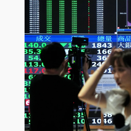
故宮《龍藏經》特展第2檔！今線上預約開賣
台東農業處長涉圖利渡假村！東檢抗告成功 
父親節泡湯了！中颱白海豚雨彈轟3天 「紅