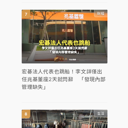
財經
宏碁法人代表也跳船！李文詳僅出
任兆基董座2天就閃辭 「發現內部
管理缺失」
生活