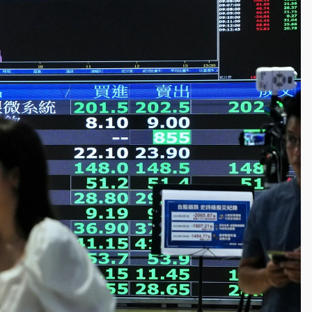
一度塞車 周六起展出延長至晚上7時
今重開羈押庭
到發紫」降雨熱區曝