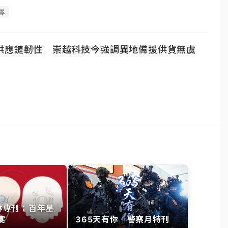
震
供應鏈韌性 崇越科技今強調異地備援供貨無虞
其林專刊：百年星
宴
365天有你｜警察月特刊