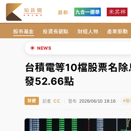
最新
女律師陳昱瑄詐慈濟10億！黃金158kg遭查
股市基金
投資長觀點
財經人物
產業脈動
暑假過三周才推「E宿新北打卡趣」！抽獎程
中信慈善基金會想增加董事人數！辜仲諒向法
NEWS
故宮《龍藏經》特展第2檔！今線上預約開賣
台積電等10檔股票名
▲
台東農業處長涉圖利渡假村！東檢抗告成功 
▼
發52.66點
父親節泡湯了！中颱白海豚雨彈轟3天 「紅
CC
2026/06/10 18:16
財經
#
記者
|
發布
女律師陳昱瑄詐慈濟10億！黃金158kg遭查
暑假過三周才推「E宿新北打卡趣」！抽獎程
中信慈善基金會想增加董事人數！辜仲諒向法