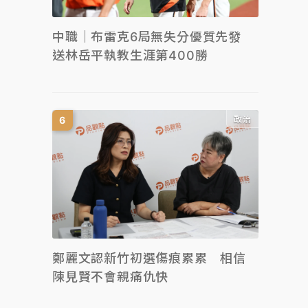
中職｜布雷克6局無失分優質先發
送林岳平執教生涯第400勝
政治
鄭麗文認新竹初選傷痕累累 相信
陳見賢不會親痛仇快