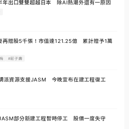
半年出口雙雙超越日本 除AI熱潮外還有一原因
士
再贈股5千張！市值達121.25億 累計贈予1萬
梅
#莊子壽
電調派資源支援JASM 今晚宣布在建工程復工
電JASM部分新建工程暫時停工 股價一度失守