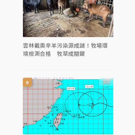
雲林戴奧辛羊污染源成謎！牧場環
境檢測合格 牧草成關鍵
生活