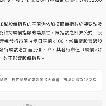
除息後，減少市值佔發行量加權股價指數約52.66
加權股價指數的基值係依加權股價指數編製要點及
為維持股價指數的連續性，該指數之計算公式：股
票總發行市值 ÷當日基值×100。當採樣股票遇股
發行股數增加而股價下降，其發行市值（股價×發
，故不影響股價指數。
薦
除息｜周四除息前遭遇美股大震盪 市場期待第22次當