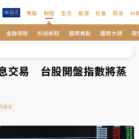
焦點
財經
生活
能源
社會
政治
AI
扣畫面曝光
金融保險
科技新知
國際焦點
趨勢大師
政
序複雜 觀旅局回應了
院聲請遭駁 理由曝光
一度塞車 周六起展出延長至晚上7時
除息交易 台股開盤指數將蒸
今重開羈押庭
到發紫」降雨熱區曝
股市基金
扣畫面曝光
序複雜 觀旅局回應了
院聲請遭駁 理由曝光