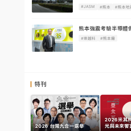
#JASM
#熊本
#熊本地
熊本強震考驗半導體
#崇越科
#熊本廠
特刊
2026米
2026 台灣九合一選舉
光與未來饗