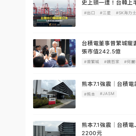
史上頭一遭！台韓上
#出口
#三星
#SK海力
台積電董事曾繁城寵妻
張市值242.5億
#曾繁城
#魏哲家
#何麗
熊本7.1強震｜台積
#JASM
#熊本
熊本7.1強震｜台積
2200元