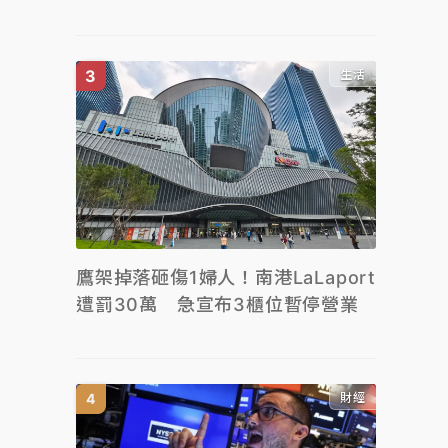
生活
鷹架掉落砸傷1婦人！南港LaLaport
遭罰30萬 急宣布3櫃位暫停營業
財經