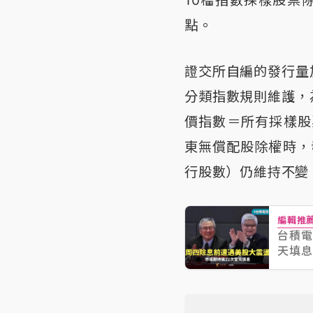
10檔指數採樣股票
點。
證交所自編的發行量
分類指數規則維護，
價指數＝所有採樣股
東無償配股除權時，
行股數）仍維持不變
編輯推
台積電
天填息