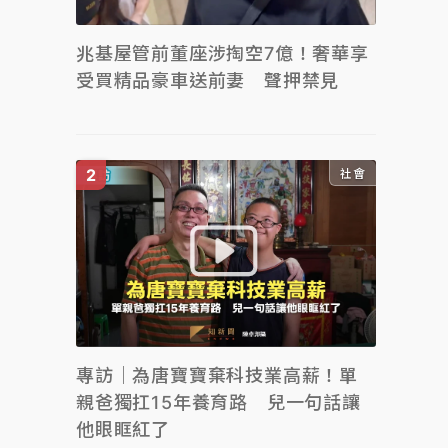
兆基屋管前董座涉掏空7億！奢華享
受買精品豪車送前妻 聲押禁見
社會
專訪｜為唐寶寶棄科技業高薪！單
親爸獨扛15年養育路 兒一句話讓
他眼眶紅了