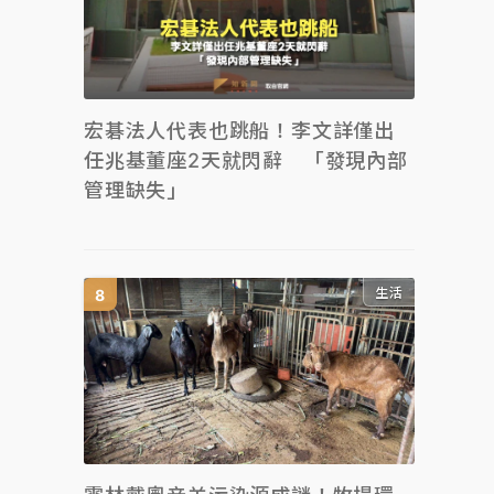
宏碁法人代表也跳船！李文詳僅出
任兆基董座2天就閃辭 「發現內部
管理缺失」
生活