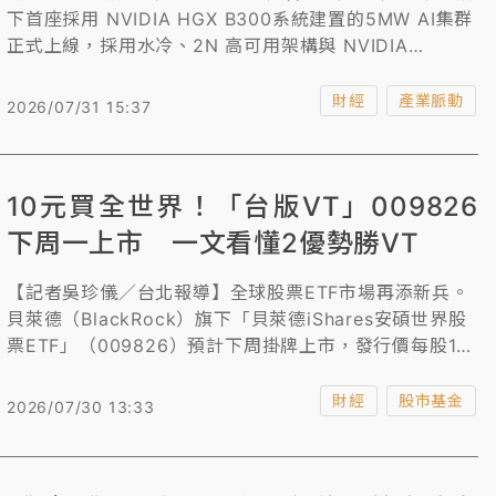
下首座採用 NVIDIA HGX B300系統建置的5MW AI集群
正式上線，採用水冷、2N 高可用架構與 NVIDIA
Quantum-X800 InfiniBand 網路，支撐大型模型訓練與
推論需求，並已簽下首批客戶長期租賃合約，以超過9成
財經
產業脈動
2026/07/31 15:37
使用率投入商業營運。
10元買全世界！「台版VT」009826
下周一上市 一文看懂2優勢勝VT
【記者吳珍儀／台北報導】全球股票ETF市場再添新兵。
貝萊德（BlackRock）旗下「貝萊德iShares安碩世界股
票ETF」（009826）預計下周掛牌上市，發行價每股10
元，主打一檔布局全球近40個國家、涵蓋大型股、中型股
及小型股，並採不配息設計，希望滿足投資人一次掌握全
財經
股市基金
2026/07/30 13:33
球股市、追求長期資本增值的需求。