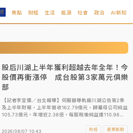
焦點
財經
生活
能源
社會
政治
AI新知
股后川湖上半年獲利超越去年全年！今
股價再衝漲停 成台股第3家萬元俱樂
部
【記者李宜儒／台北報導】伺服器導軌廠川湖公告第2季
及上半年財報，上半年營收162.79億元，歸屬母公司純益
105.73億元，年增近2.38倍，每股稅後純益達110.96
元，已超越去年全年的103.23元，股價在昨天衝上萬元大
關之後，成為台股第3家萬元公司，今天又直接跳空漲
財經
產業脈動
2026/08/07 10:43