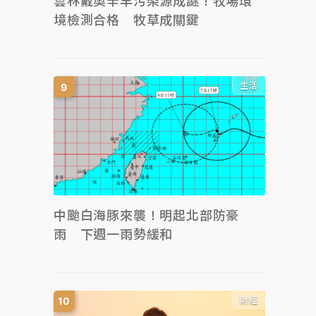
雲林戴奧辛羊污染源成謎！牧場環
境檢測合格 牧草成關鍵
生活
中颱白海豚來襲！明起北部防豪
雨 下週一雨勢緩和
財經