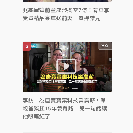
兆基屋管前董座涉掏空7億！奢華享
受買精品豪車送前妻 聲押禁見
社會
專訪｜為唐寶寶棄科技業高薪！單
親爸獨扛15年養育路 兒一句話讓
他眼眶紅了