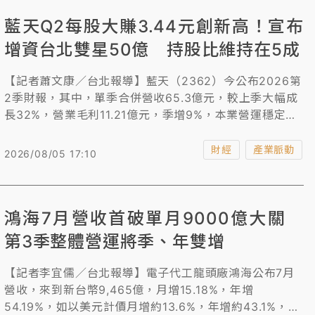
藍天Q2每股大賺3.44元創新高！宣布
增資台北雙星50億 持股比維持在5成
【記者蕭文康／台北報導】藍天（2362）今公布2026第
2季財報，其中，單季合併營收65.3億元，較上季大幅成
長32%，營業毛利11.21億元，季增9%，本業營運穩定增
長，業外獲利亮眼，第2季稅後淨利19.89億元，單季EPS
3.44元，創單季新高。另董事會通過對台北雙星分批增資
財經
產業脈動
2026/08/05 17:10
共計50億元，累計投資金額為100億元，持有股份10億
股，持股比例50%。
鴻海7月營收首破單月9000億大關
第3季整體營運將季、年雙增
【記者李宜儒／台北報導】電子代工龍頭廠鴻海公布7月
營收，來到新台幣9,465億，月增15.18%，年增
54.19%，如以美元計價月增約13.6%，年增約43.1%，創