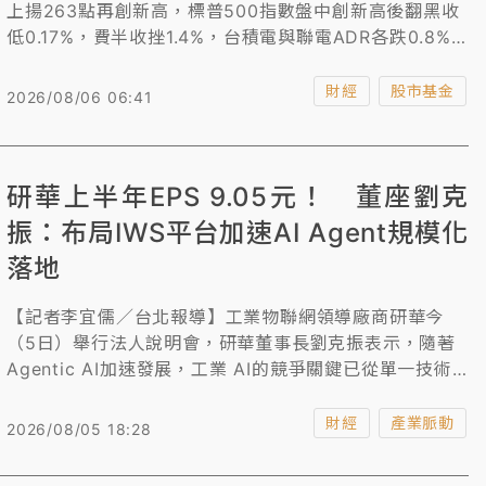
上揚263點再創新高，標普500指數盤中創新高後翻黑收
低0.17%，費半收挫1.4%，台積電與聯電ADR各跌0.8%
和6.5%。另一方面，台指期夜盤收盤跌259點。
財經
股市基金
2026/08/06 06:41
研華上半年EPS 9.05元！ 董座劉克
振：布局IWS平台加速AI Agent規模化
落地
【記者李宜儒／台北報導】工業物聯網領導廠商研華今
（5日）舉行法人說明會，研華董事長劉克振表示，隨著
Agentic AI加速發展，工業 AI的競爭關鍵已從單一技術
與模型，走向軟硬整合與產業場域的深度融合。
財經
產業脈動
2026/08/05 18:28