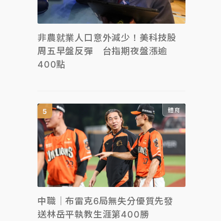
非農就業人口意外減少！美科技股
周五早盤反彈 台指期夜盤漲逾
400點
體育
中職｜布雷克6局無失分優質先發
送林岳平執教生涯第400勝