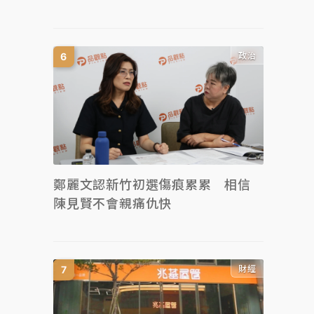
政治
鄭麗文認新竹初選傷痕累累 相信
陳見賢不會親痛仇快
財經