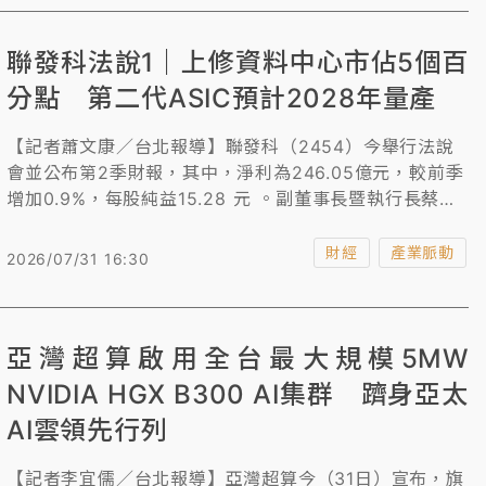
聯發科法說1｜上修資料中心市佔5個百
分點 第二代ASIC預計2028年量產
【記者蕭文康／台北報導】聯發科（2454）今舉行法說
會並公布第2季財報，其中，淨利為246.05億元，較前季
增加0.9%，每股純益15.28 元 。副董事長暨執行長蔡力
行針對第3季營運展望預估營收約1522~1598億元，較前
1季持平至成長5%，毛利率達46%±1.5%。他透露與美國1
財經
產業脈動
2026/07/31 16:30
家CSP大廠合作AI加速器ASIC，預計今年第4季進入量
產，第二代2028年量產，而2026年資料中心營收可望超
過20億美元，2027年的可服務市場規模可達800億美
亞灣超算啟用全台最大規模5MW
元，聯發科也將市佔率目標從上季預估的10%至15%，提
高至15%至20%。
NVIDIA HGX B300 AI集群 躋身亞太
AI雲領先行列
【記者李宜儒／台北報導】亞灣超算今（31日）宣布，旗