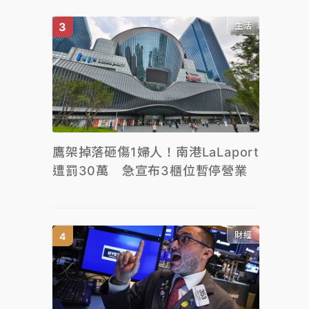
生活
鷹架掉落砸傷1婦人！南港LaLaport
遭罰30萬 急宣布3櫃位暫停營業
財經