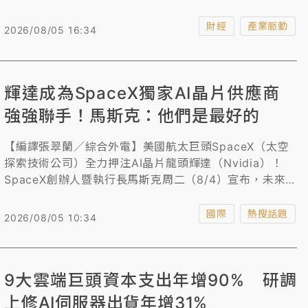
下歷年同期與單月最高表現，也是單月營收首度超過
9000億大關。
財經
產業脈動
2026/08/05 16:34
輝達成為SpaceX獨家AI晶片供應商
強強聯手！馬斯克：他們是最好的
【編譯張翠蘭／綜合外電】美國航太巨頭SpaceX（太空
探索技術公司）全力押注AI晶片龍頭輝達（Nvidia）！
SpaceX創辦人暨執行長馬斯克周二（8/4）宣布，未來
該公司的人工智慧（AI）服務將完完全全只使用輝達的系
統，包括選擇Rubin晶片作為Starmind AI1軌道資料中心
國際
熱搜話題
2026/08/05 10:34
衛星的核心元件，因為「他們是最好的」。
9大雲端巨頭資本支出年增90% 研調
上修AI伺服器出貨年增31%