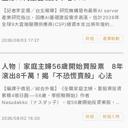
【記者李宜儒／台北報導】研究機構發布最新AI server
產業研究指出，因應AI基礎建設需求高漲，估計2026年
全球9大雲端服務供應商(CSP)總資本支出將年增約
90%，超大型CSP、Tier-2資料中心業者對NVIDIA
GB/VR等整櫃式AI server方案的採購意願明顯提高，加
財經
產業脈動
2026/08/03 17:27
上Google、AWS新一代ASIC平台於2026下半年陸續放
量，因此上修2026年AI server出貨年成長幅度，從原先
的28%更新為近31%。
人物｜家庭主婦56歲開始買股票 8年
滾出8千萬！揭「不恐慌賣股」心法
【編譯于倩若／綜合外電】《全職家庭主婦，靠股票投資
累積4億日圓──56歲、零經驗開始》作者
Nasudakko（ナスダッ子），從56歲開始投資美股，短
短8年間，就把6000萬日圓（ 1201.2萬台幣）資產增值
至4億日圓（約8008萬台幣），她分享自己始終堅持的投
財經
財經人物
2026/08/02 16:30
資心法。