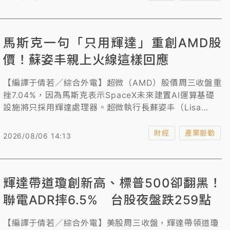
停，來到11110元續創高。
馬斯克一句「只用輝達」重創AMD股
價！蘇姿丰親上火線這樣回應
【編譯于倩若／綜合外電】超微（AMD）股價周三收盤重
挫7.04%，因為馬斯克表示SpaceX未來建置AI運算基礎
設施將只採用輝達處理器。超微執行長蘇姿丰（Lisa
Su）也對這項進展作出回應。
財經
產業脈動
2026/08/06 14:13
輝達帶道瓊創新高、標普500卻翻黑！
聯電ADR摔6.5% 台股夜盤跌259點
【編譯于倩若／綜合外電】美股周三收盤，輝達帶領道瓊