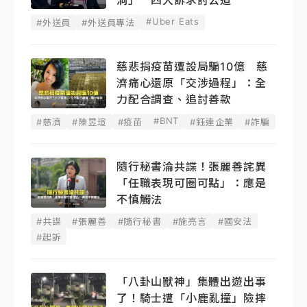
洞」 四大訴求討公道
#Uber Eats
#外送員
#外送員專法
慈悲捐疫苗遭設局騙10億 慈
濟痛心還原「交涉過程」：全
力配合調查、追討善款
#BNT
#慈濟
#陳昱瑄
#疫苗
#鈺達企業
#詐騙
隨行秘書淪共諜！張麗善詫異
「任職表現可圈可點」：應是
不慎觸法
#共諜
#張麗善
#隨行秘書
#施亮言
#國安法
#起訴
「八卦山獸神」集體出遊出事
了！騎士遭「小鹿亂撞」險摔