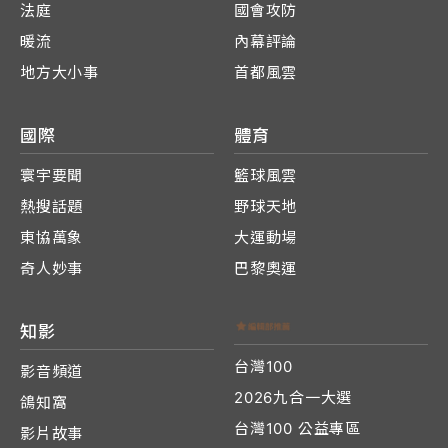
法庭
國會攻防
暖流
內幕評論
地方大小事
首都風雲
國際
體育
寰宇要聞
籃球風雲
熱搜話題
野球天地
東協萬象
大運動場
奇人妙事
巴黎奧運
知影
台灣100
影音頻道
2026九合一大選
鴿知窩
台灣100 公益專區
影片故事