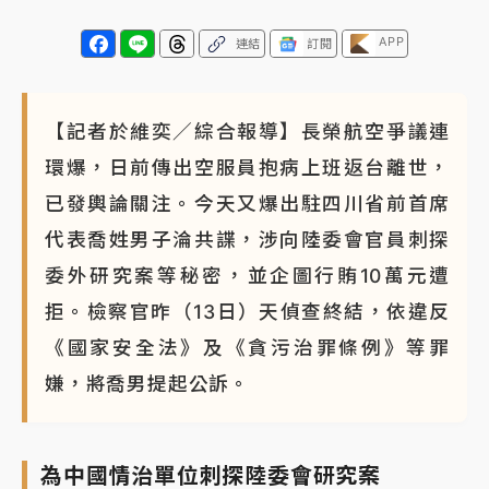
APP
連結
訂閱
【記者於維奕／綜合報導】長榮航空爭議連
環爆，日前傳出空服員抱病上班返台離世，
已發輿論關注。今天又爆出駐四川省前首席
代表喬姓男子淪共諜，涉向陸委會官員刺探
委外研究案等秘密，並企圖行賄10萬元遭
拒。檢察官昨（13日）天偵查終結，依違反
《國家安全法》及《貪污治罪條例》等罪
嫌，將喬男提起公訴。
為中國情治單位刺探陸委會研究案