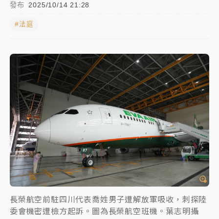
發布
2025/10/14 21:28
女律師陳昱瑄詐慈濟10億！黃金158kg遭查扣畫面曝光
#法庭
暑假過三周才推「E宿新北打卡趣」！抽獎程序複雜 觀
旅局回應了
中信慈善基金會想增加董事人數！辜仲諒向法院聲請遭
駁 理由曝光
故宮《龍藏經》特展第2檔！今線上預約開賣一度塞車
周六起展出延長至晚上7時
台東農業處長涉圖利渡假村！東檢抗告成功 今重開羈
押庭
父親節泡湯了！中颱白海豚雨彈轟3天 「紅到發紫」降
雨熱區曝
長榮航空前駐四川代表喬姓男子遭解放軍吸收，刺探陸
委會機密遭檢方起訴。圖為長榮航空班機。葉志明攝