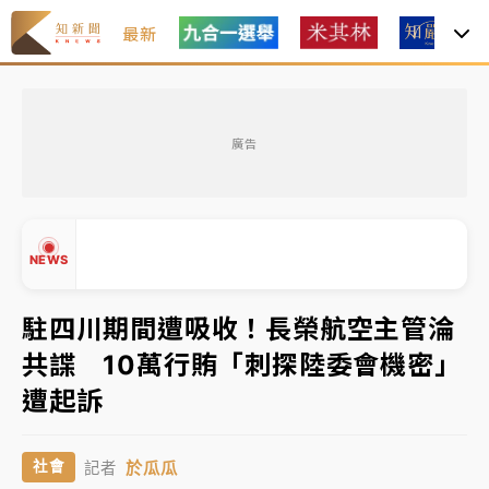
最新
女律師陳昱瑄詐慈濟10億！黃金158kg遭查扣畫面曝光
廣告
暑假過三周才推「E宿新北打卡趣」！抽獎程序複雜 觀
旅局回應了
中信慈善基金會想增加董事人數！辜仲諒向法院聲請遭
NEWS
駁 理由曝光
故宮《龍藏經》特展第2檔！今線上預約開賣一度塞車
駐四川期間遭吸收！長榮航空主管淪
周六起展出延長至晚上7時
共諜 10萬行賄「刺探陸委會機密」
台東農業處長涉圖利渡假村！東檢抗告成功 今重開羈
▲
遭起訴
押庭
▼
父親節泡湯了！中颱白海豚雨彈轟3天 「紅到發紫」降
於瓜瓜
社會
記者
雨熱區曝