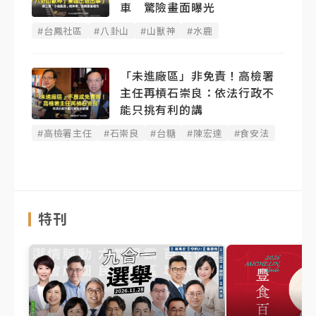
車 驚險畫面曝光
#台鳳社區
#八卦山
#山獸神
#水鹿
「未進廠區」非免責！高檢署
主任再槓石崇良：依法行政不
能只挑有利的講
#高檢署主任
#石崇良
#台糖
#陳宏達
#食安法
特刊