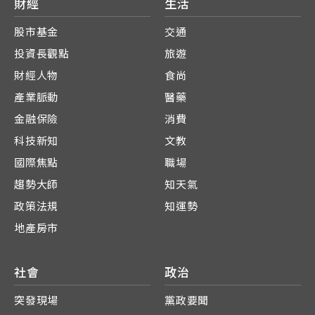
財經
生活
股市基金
交通
投資長觀點
旅遊
財經人物
食尚
產業脈動
醫藥
金融保險
消費
科技新知
文教
國際焦點
職場
趨勢大師
知天氣
政策法規
知運勢
地產房市
社會
政治
突發現場
黨政要聞