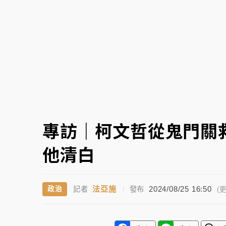
中颱白海豚環流掠北海！今明防劇烈降雨 東
周末精選｜
慈濟遭詐10億完整始末曝！律師
本周爆款短影音｜
柯文哲帶電子手鐶拄拐杖現
周末精選｜
跨境網購族注意！EZ Way若改
蔣萬安的建中同學！47歲法律學霸戰桃園 公
專訪｜柯文哲從鬼門關
他清白
法亞施
2024/08/25 16:50
政治
記者
|
發布
(更