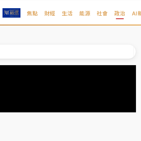
焦點
財經
生活
能源
社會
政治
AI
遠雄海洋買1送1
拖吊 中午開放水門周邊紅黃線停車
部高溫飆38度
掮客大玩兩面手法 郭台銘、蔡英文成關鍵
身／周玉蔻蔡玉真開撕爆料
由政府委任 預算難關如何解？
開上任首要3件事
遠雄海洋買1送1
拖吊 中午開放水門周邊紅黃線停車