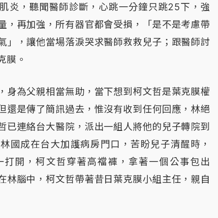
肌炎，聽聞醫師診斷，心跳一分鐘只跳25下，強
量，再加強，所有器官都會受損，「是不是考慮帶
氣」，讓他當場落淚哭求醫師救救兒子；跟醫師討
克膜。
，身為父親相當無助，當下想到柯文哲是葉克膜權
但還是傳了簡訊過去，惟沒有收到任何回應，林絕
哲已連絡台大醫院，派出一組人將他的兒子轉院到
當林國成在台大加護病房門口，苦盼兒子清醒時，
門一打開，柯文哲穿著高襠褲，拿著一個公事包出
在林腦中，柯文哲帶著昔日葉克膜小組主任，親自