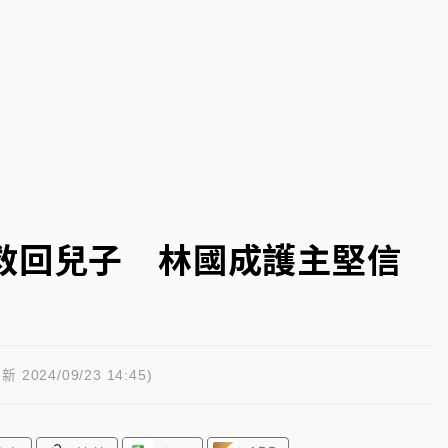
部高溫飆38度
掮客大玩兩面手法 郭台銘、蔡英文成關鍵
身／周玉蔻蔡玉真開撕爆料
由政府委任 預算難關如何解？
開上任首要3件事
救回兒子 林國成護主堅信
新 2024/09/23 14:45)