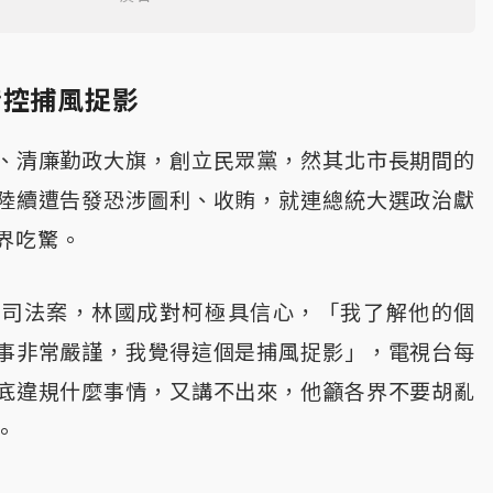
指控捕風捉影
、清廉勤政大旗，創立民眾黨，然其北市長期間的
陸續遭告發恐涉圖利、收賄，就連總統大選政治獻
界吃驚。
起司法案，林國成對柯極具信心，「我了解他的個
事非常嚴謹，我覺得這個是捕風捉影」，電視台每
底違規什麼事情，又講不出來，他籲各界不要胡亂
。