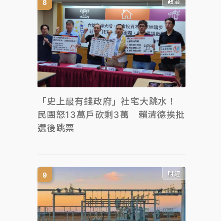
政治
「史上最有錢政府」社宅大跳水！
民團怒13萬戶砍剩3萬 賴清德挨批
選後跳票
財經