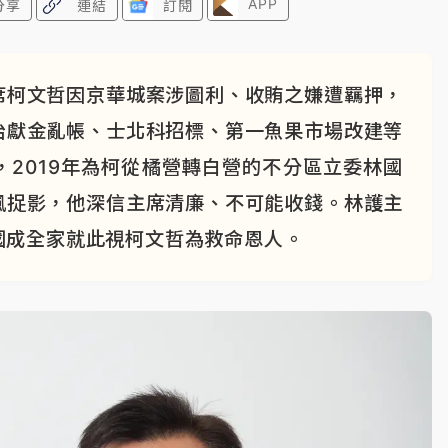
APP
分享
連結
訂閱
席柯文哲因京華城案涉圖利、收賄之嫌遭羈押，
治獻金亂帳、士北科招標、第一魚果市場改建等
2019年為柯從橘營轉白營的不分區立委林國
風捉影，他深信主席清廉、不可能收錢。林護主
國成全家就此視柯文哲為救命恩人。