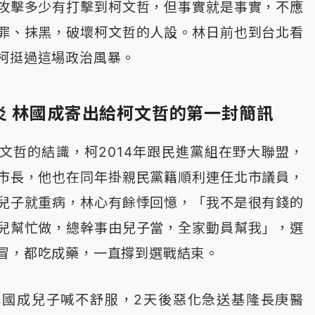
攻擊多少有打擊到柯文哲，但事實就是事實，不應
罪、抹黑，破壞柯文哲的人設。林日前也到台北看
柯挺過這場政治風暴。
炎 林國成寄出給柯文哲的第一封簡訊
文哲的結識，柯2014年跟民進黨組在野大聯盟，
市長，他也在同年掛親民黨籍順利連任北市議員，
兒子就重病，林心有餘悸回憶，「我不是很有錢的
兒幫忙做，總幹事由兒子當，全家動員幫我」，選
冒，都吃成藥，一直撐到選戰結束。
林國成兒子喊不舒服，2天後惡化急送基隆長庚醫