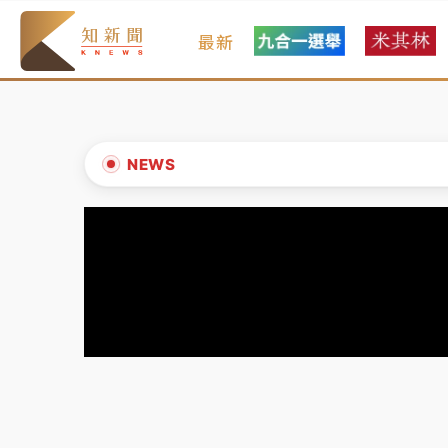
最新
父親節玩樂園！六福村今明2天「爸爸免費」 
白海豚逼近！新北高灘地停車場下午4時強制
中颱白海豚環流掠北海！今明防劇烈降雨 東
NEWS
周末精選｜
慈濟遭詐10億完整始末曝！律師
▲
本周爆款短影音｜
柯文哲帶電子手鐶拄拐杖現
▼
周末精選｜
跨境網購族注意！EZ Way若改
蔣萬安的建中同學！47歲法律學霸戰桃園 公
父親節玩樂園！六福村今明2天「爸爸免費」 
白海豚逼近！新北高灘地停車場下午4時強制