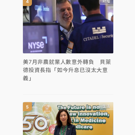
財經
美7月非農就業人數意外轉負 貝萊
德投資長指「如今升息已沒太大意
義」
生活