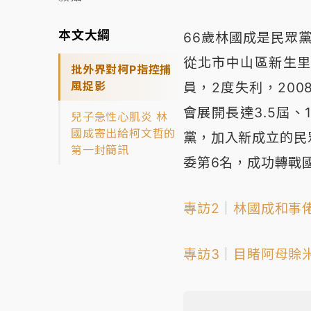
本文大綱
66歲林國成是民眾
從北市中山區新生里
批外界對柯P指控捕
風捉影
員，2度失利，20
會展開長達3.5屆、
兒子急性心肌炎 林
國成寄出給柯文哲的
黨，加入新成立的民
第一封簡訊
委第6名，成功轉戰
專訪2｜林國成和事
專訪3｜目睹阿母賒