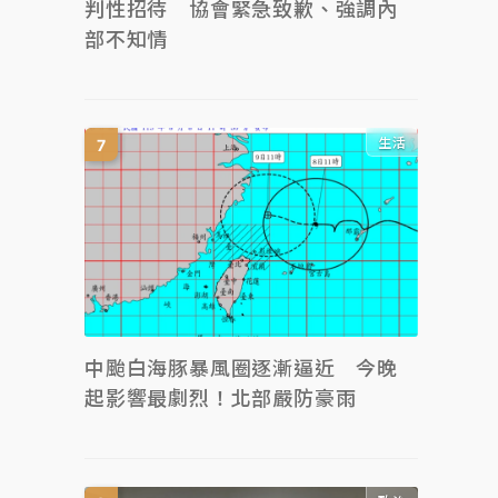
判性招待 協會緊急致歉、強調內
部不知情
生活
中颱白海豚暴風圈逐漸逼近 今晚
起影響最劇烈！北部嚴防豪雨