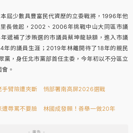
黨本屆少數具豐富民代資歷的立委戰將，1996年他
里長做起，2002、2006年挑戰中山大同區市議
08年遞補了涉賄選的市議員蔡坤龍缺額，進入市議
14年的議員生涯；2019年林離開待了18年的親民
眾黨，身任北市黨部首任主委，今年初以不分區立
國會。
佬手臂險遭夾斷 悄部署南高屏2026選戰
米遭辱罵不要臉 林國成發願！善舉一做20年