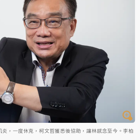
肌炎，一度休克，柯文哲獲悉後協助，讓林感念至今。李柏