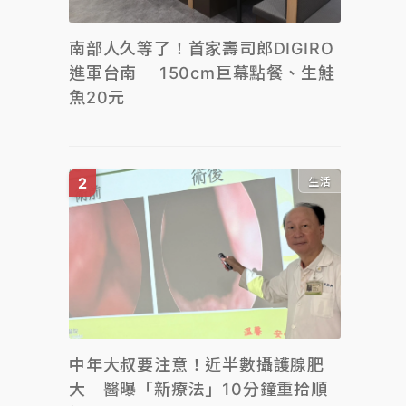
南部人久等了！首家壽司郎DIGIRO
進軍台南 150cm巨幕點餐、生鮭
魚20元
生活
中年大叔要注意！近半數攝護腺肥
大 醫曝「新療法」10分鐘重拾順