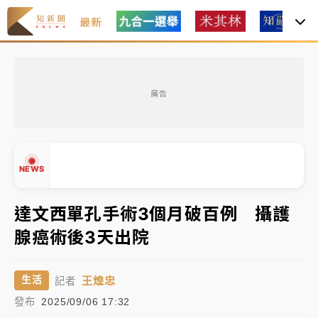
最新
女律師陳昱瑄詐慈濟10億！黃金158kg遭查扣畫面曝光
廣告
暑假過三周才推「E宿新北打卡趣」！抽獎程序複雜 觀
旅局回應了
中信慈善基金會想增加董事人數！辜仲諒向法院聲請遭
NEWS
駁 理由曝光
故宮《龍藏經》特展第2檔！今線上預約開賣一度塞車
達文西單孔手術3個月破百例 攝護
周六起展出延長至晚上7時
腺癌術後3天出院
台東農業處長涉圖利渡假村！東檢抗告成功 今重開羈
▲
押庭
▼
王煌忠
生活
記者
父親節泡湯了！中颱白海豚雨彈轟3天 「紅到發紫」降
發布
2025/09/06 17:32
雨熱區曝