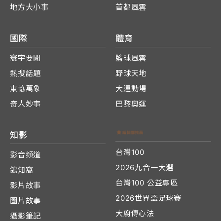
地方大小事
首都風雲
國際
體育
寰宇要聞
籃球風雲
熱搜話題
野球天地
東協萬象
大運動場
奇人妙事
巴黎奧運
知影
台灣100
影音頻道
2026九合一大選
鴿知窩
台灣100 公益專區
影片故事
2026世界盃足球賽
圖片故事
大廚傳心法
攝影筆記