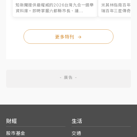
知新聞提供最權威的2026台灣九合一選舉
米其林指南百年之
資料庫。即時掌握六都縣市長、議...
瑞百年三星傳奇、台
更多特刊
→
財經
生活
股市基金
交通