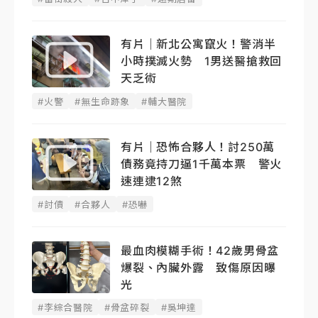
有片｜新北公寓竄火！警消半
小時撲滅火勢 1男送醫搶救回
天乏術
#火警
#無生命跡象
#輔大醫院
有片｜恐怖合夥人！討250萬
債務竟持刀逼1千萬本票 警火
速連逮12煞
#討債
#合夥人
#恐嚇
最血肉模糊手術！42歲男骨盆
爆裂、內臟外露 致傷原因曝
光
#李綜合醫院
#骨盆碎裂
#吳坤達