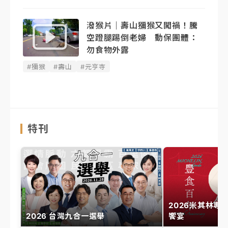
潑猴片｜壽山獼猴又闖禍！騰
空蹬腿踢倒老婦 動保團體：
勿食物外露
#獼猴
#壽山
#元亨寺
特刊
2026米其林專
2026 台灣九合一選舉
饗宴