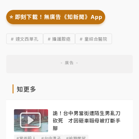
⭐️ 即刻下載！無廣告《知新聞》App
# 達文西單孔
# 攝護腺癌
# 童綜合醫院
知更多
詭！台中男當街遭陌生男亂刀
砍死 才因砸車毆母被打斷手
腳
#當街殺人
#台中潭子
#逾期居留