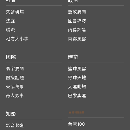
社會
政治
突發現場
黨政要聞
法庭
國會攻防
暖流
內幕評論
地方大小事
首都風雲
國際
體育
寰宇要聞
籃球風雲
熱搜話題
野球天地
東協萬象
大運動場
奇人妙事
巴黎奧運
知影
台灣100
影音頻道