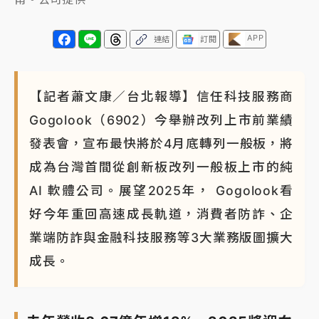
NBA｜
傳奇名帥驚傳離世！曾以「瘋狂籃球」震撼聯
盟 兩大愛徒向他致
APP
連結
訂閱
【記者蕭文康／台北報導】信任科技服務商
Gogolook（6902）今舉辦改列上市前業績
發表會，宣布最快將於4月底轉列一般板，將
成為台灣首間從創新板改列一般板上市的純
AI 軟體公司。展望2025年， Gogolook看
好今年重回高速成長軌道，消費者防詐、企
業端防詐與金融科技服務等3大業務版圖擴大
成長。