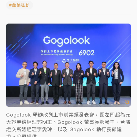
#產業脈動
NBA｜
傳奇名帥驚傳離世！曾以「瘋狂籃球」震撼聯
盟 兩大愛徒向他致
中租控股7月營收創今年新高 前7月獲利成長6%
獨家｜
和欣客運總裁逝世！少東涉洗錢遭收押 戴手銬
腳鐐提前奔靈堂畫面曝
處置制度大變革！ 證交所今起縮短股票「關禁閉」天
數與撮合時間
才續任就飛美國大學面試 清大校長高為元致歉：機會
到來時引起我的好奇
白海豚颱風解除海警 西南風來了！4縣市大雨特報、各
地午後雷雨
Gogolook 舉辦改列上市前業績發表會，圖左四起為元
大證券總經理郭明正、Gogolook 董事長鄭勝丰、台灣
分析｜
7月營收甫首破單月9000億元下半年續旺指
證交所總經理李愛玲，以及 Gogolook 執行長郭建
標？ 鴻海本週法說法人關注的四大重點
甫。公司提供