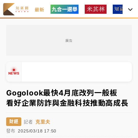
最新
中租控股7月營收創今年新高 前7月獲利成長6%
廣告
獨家｜
和欣客運總裁逝世！少東涉洗錢遭收押 戴手銬
腳鐐提前奔靈堂畫面曝
處置制度大變革！ 證交所今起縮短股票「關禁閉」天
NEWS
數與撮合時間
才續任就飛美國大學面試 清大校長高為元致歉：機會
Gogolook最快4月底改列一般板
到來時引起我的好奇
看好企業防詐與金融科技推動高成長
白海豚颱風解除海警 西南風來了！4縣市大雨特報、各
▲
地午後雷雨
▼
克里夫
財經
記者
分析｜
7月營收甫首破單月9000億元下半年續旺指
發布
2025/03/18 17:50
標？ 鴻海本週法說法人關注的四大重點