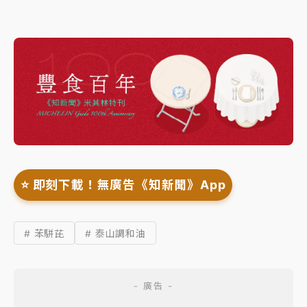
⭐️ 即刻下載！無廣告《知新聞》App
# 苯駢芘
# 泰山調和油