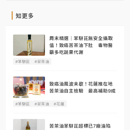
知更多
周末精選｜苯駢芘無安全攝取
值！致癌苦茶油下肚 毒物醫
籲多吃蔬果代謝
#苯駢芘
#苦茶油
致癌油風波未歇！花蓮推在地
苦茶油自主檢驗 最高補助9成
#苯駢芘
#苦茶油
#花蓮
苦茶油苯駢芘超標已7廠淪陷