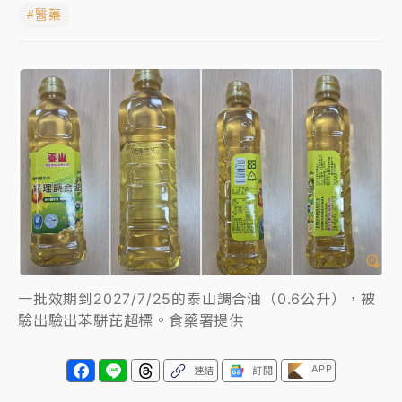
#醫藥
NBA｜
傳奇名帥驚傳離世！曾以「瘋狂籃球」震撼聯
盟 兩大愛徒向他致
中租控股7月營收創今年新高 前7月獲利成長6%
獨家｜
和欣客運總裁逝世！少東涉洗錢遭收押 戴手銬
腳鐐提前奔靈堂畫面曝
處置制度大變革！ 證交所今起縮短股票「關禁閉」天
數與撮合時間
才續任就飛美國大學面試 清大校長高為元致歉：機會
到來時引起我的好奇
一批效期到2027/7/25的泰山調合油（0.6公升），被
白海豚颱風解除海警 西南風來了！4縣市大雨特報、各
驗出驗出苯駢芘超標。食藥署提供
地午後雷雨
APP
分析｜
7月營收甫首破單月9000億元下半年續旺指
連結
訂閱
標？ 鴻海本週法說法人關注的四大重點