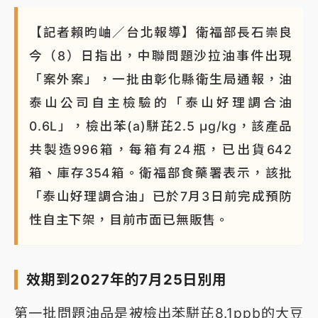
NBA｜
傳奇名帥驚傳離世！曾以「瘋狂籃球」震撼聯
【記者賴昀岫／台北報導】衛福部長石崇良
盟 兩大愛徒向他致
今（8）日指出，中聯問題沙拉油事件出現
「案外案」，一批由彰化縣衛生局通報，油
泰山公司自主檢驗的「泰山好理調合油
0.6L」，檢出苯(a)駢芘2.5 μg/kg，該產品
共製造996箱，每箱有24瓶，已出貨642
箱、庫存354箱。衛福部食藥署表示，該批
「泰山好理調合油」已於7月3日前完成預防
性自主下架，目前市面已無販售。
效期到2027年的7月25日別用
第一批問題油品是被檢出苯駢芘8.1ppb的大豆