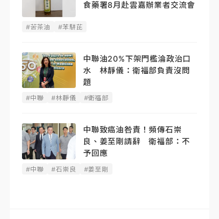
食藥署8月赴雲嘉辦業者交流會
#苦茶油
#苯駢芘
中聯油20%下架門檻淪政治口
水 林靜儀：衛福部負責沒問
題
#中聯
#林靜儀
#衛福部
中聯致癌油咎責！頻傳石崇
良、姜至剛請辭 衛福部：不
予回應
#中聯
#石崇良
#姜至剛