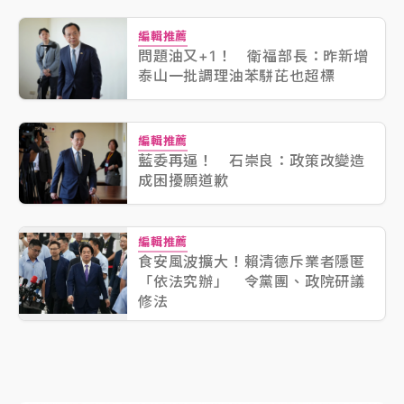
編輯推薦
問題油又+1！ 衛福部長：昨新增
泰山一批調理油苯駢芘也超標
編輯推薦
藍委再逼！ 石崇良：政策改變造
成困擾願道歉
編輯推薦
食安風波擴大！賴清德斥業者隱匿
「依法究辦」 令黨團、政院研議
修法