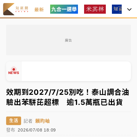
最新
中租控股7月營收創今年新高 前7月獲利成長6%
廣告
獨家｜
和欣客運總裁逝世！少東涉洗錢遭收押 戴手銬
腳鐐提前奔靈堂畫面曝
處置制度大變革！ 證交所今起縮短股票「關禁閉」天
NEWS
數與撮合時間
才續任就飛美國大學面試 清大校長高為元致歉：機會
效期到2027/7/25別吃！泰山調合油
到來時引起我的好奇
驗出苯駢芘超標 逾1.5萬瓶已出貨
白海豚颱風解除海警 西南風來了！4縣市大雨特報、各
▲
地午後雷雨
▼
賴昀岫
生活
記者
分析｜
7月營收甫首破單月9000億元下半年續旺指
發布
2026/07/08 18:09
標？ 鴻海本週法說法人關注的四大重點