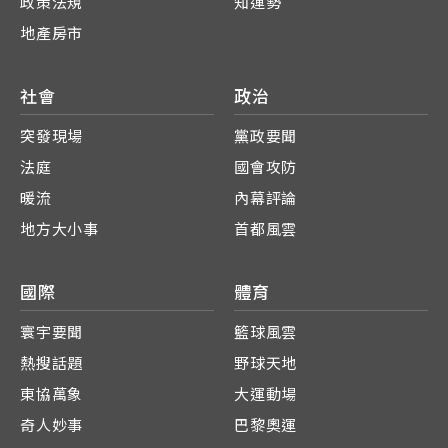
政策法規
知運勢
地產房市
社會
政治
突發現場
黨政要聞
法庭
國會攻防
暖流
內幕評論
地方大小事
首都風雲
國際
體育
寰宇要聞
籃球風雲
熱搜話題
野球天地
東協萬象
大運動場
奇人妙事
巴黎奧運