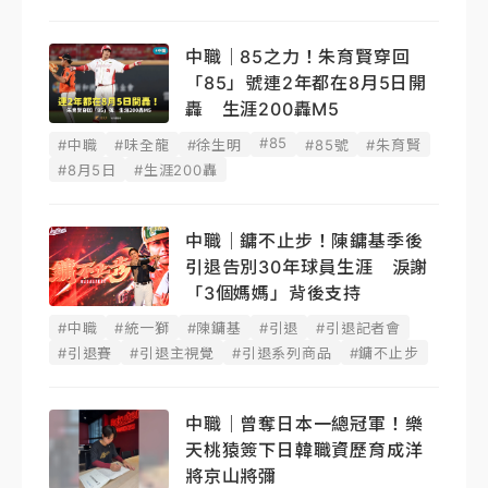
中職｜85之力！朱育賢穿回
「85」號連2年都在8月5日開
轟 生涯200轟M5
#85
#中職
#味全龍
#徐生明
#85號
#朱育賢
#8月5日
#生涯200轟
中職｜鏞不止步！陳鏞基季後
引退告別30年球員生涯 淚謝
「3個媽媽」背後支持
#中職
#統一獅
#陳鏞基
#引退
#引退記者會
#引退賽
#引退主視覺
#引退系列商品
#鏞不止步
中職｜曾奪日本一總冠軍！樂
天桃猿簽下日韓職資歷育成洋
將京山將彌