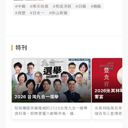
#中職
#樂天桃猿
#育成洋將
#日職
#韓職
#資歷
#日本一
#京山將彌
特刊
2026米其林專
2026 台灣九合一選舉
饗宴
知新聞提供最權威的2026台灣九合一選舉
米其林指南百年之
資料庫。即時掌握六都縣市長、議...
瑞百年三星傳奇、台