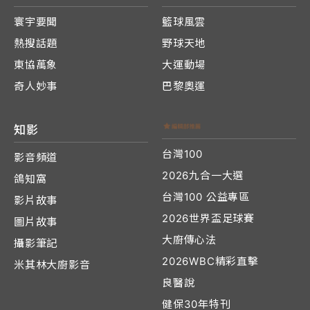
寰宇要聞
籃球風雲
熱搜話題
野球天地
東協萬象
大運動場
奇人妙事
巴黎奧運
知影
台灣100
影音頻道
2026九合一大選
鴿知窩
台灣100 公益專區
影片故事
2026世界盃足球賽
圖片故事
大廚傳心法
攝影筆記
2026WBC精彩直擊
米其林大廚影音
良醫說
健保30年特刊