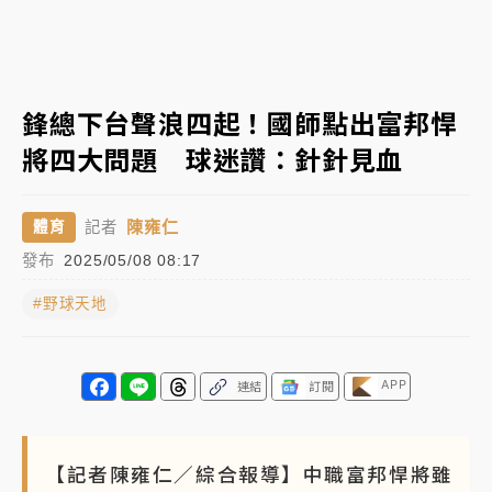
女律師陳昱瑄詐慈濟10億！黃金158kg遭查扣畫面曝光
暑假過三周才推「E宿新北打卡趣」！抽獎程序複雜 觀
鋒總下台聲浪四起！國師點出富邦悍
旅局回應了
將四大問題 球迷讚：針針見血
中信慈善基金會想增加董事人數！辜仲諒向法院聲請遭
駁 理由曝光
陳雍仁
體育
記者
故宮《龍藏經》特展第2檔！今線上預約開賣一度塞車
發布
2025/05/08 08:17
周六起展出延長至晚上7時
#野球天地
台東農業處長涉圖利渡假村！東檢抗告成功 今重開羈
押庭
父親節泡湯了！中颱白海豚雨彈轟3天 「紅到發紫」降
APP
連結
訂閱
雨熱區曝
【記者陳雍仁／綜合報導】中職富邦悍將雖