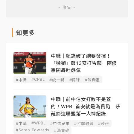
知更多
中職｜紀錄破了總要發揮！
「猛獅」敲13安打昏龍 陳傑
憲開轟吐怨氣
#CPBL
#中職
#統一獅
#棒球
#陳傑憲
中職｜前中信女打教不是蓋
的！WPBL首安就是滿貫砲 莎
菈締造聯盟第一人神紀錄
#WPBL
#中職
#中信兄弟
#打擊教練
#莎菈
#Sarah Edwards
#滿貫砲