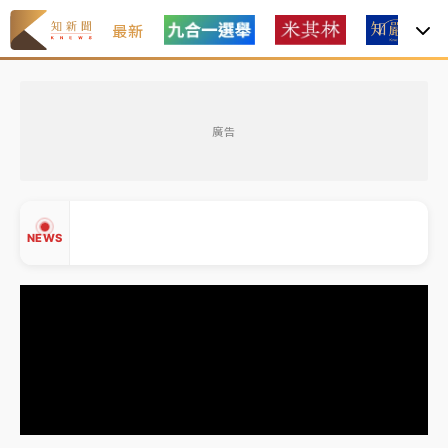
最新
女律師陳昱瑄詐慈濟10億！黃金158kg遭查扣畫面曝光
廣告
暑假過三周才推「E宿新北打卡趣」！抽獎程序複雜 觀
旅局回應了
中信慈善基金會想增加董事人數！辜仲諒向法院聲請遭
NEWS
駁 理由曝光
故宮《龍藏經》特展第2檔！今線上預約開賣一度塞車
周六起展出延長至晚上7時
台東農業處長涉圖利渡假村！東檢抗告成功 今重開羈
▲
押庭
▼
父親節泡湯了！中颱白海豚雨彈轟3天 「紅到發紫」降
雨熱區曝