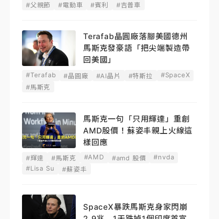
#父親節
#電動車
#賓利
#吉普車
Terafab晶圓廠落腳美國德州
馬斯克發豪語「把尖端製造帶
回美國」
#Terafab
#SpaceX
#晶圓廠
#AI晶片
#特斯拉
#馬斯克
馬斯克一句「只用輝達」重創
AMD股價！蘇姿丰親上火線這
樣回應
#AMD
#nvda
#輝達
#馬斯克
#amd 股價
#Lisa Su
#蘇姿丰
SpaceX暴跌馬斯克身家閃崩
2.9兆 1天跌掉1個印度首富