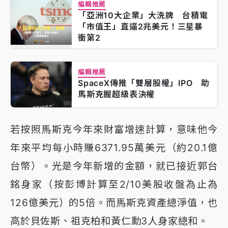
編輯推薦
「亞洲10大企業」大洗牌 台積電
「市值王」直逼2兆美元！三星暴
衝第2
編輯推薦
SpaceX傳推「雙層股權」IPO 助
馬斯克握超級表決權
若按照馬斯克今年來財富增速計算，意味他今
年來平均每小時賺6371.95萬美元（約20.1億
台幣）。光是今年新增的金額，就已接近郭台
銘身家（按彭博計算至2/10美股收盤為止為
126億美元）的5倍。而馬斯克資產總淨值，也
高於貝佐斯、祖克柏和黃仁勳3人身家總和。