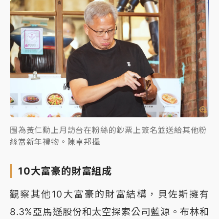
圖為黃仁勳上月訪台在粉絲的鈔票上簽名並送給其他粉
絲當新年禮物。陳卓邦攝
10大富豪的財富組成
觀察其他10大富豪的財富結構，貝佐斯擁有
8.3%亞馬遜股份和太空探索公司藍源。布林和