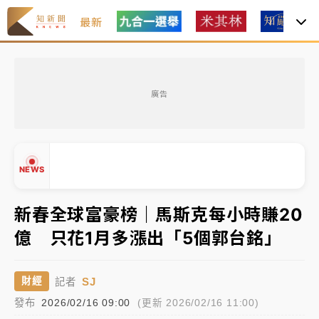
最新
父親節玩樂園！六福村今明2天「爸爸免費」 遠雄海洋
買1送1
廣告
白海豚逼近！新北高灘地停車場下午4時強制拖吊 中午
開放水門周邊紅黃線停車
中颱白海豚環流掠北海！今明防劇烈降雨 東部高溫飆
NEWS
38度
周末精選｜
慈濟遭詐10億完整始末曝！律師掮客大玩兩
新春全球富豪榜｜馬斯克每小時賺20
面手法 郭台銘、蔡英文成關鍵
億 只花1月多漲出「5個郭台銘」
本周爆款短影音｜
柯文哲帶電子手鐶拄拐杖現身／周玉
▲
蔻蔡玉真開撕爆料
▼
SJ
財經
記者
周末精選｜
跨境網購族注意！EZ Way若改由政府委
發布
2026/02/16 09:00
(更新 2026/02/16 11:00)
任 預算難關如何解？