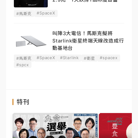
#SpaceX
#馬斯克
叫陣3大電信！馬斯克擬將
Starlink衛星終端天線改造成行
動基地台
#SpaceX
#Starlink
#spacex
#馬斯克
#衛星
#spcx
特刊