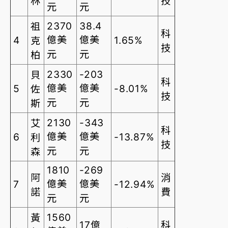
林
技
元
元
2370
38.4
祖
科
億美
億美
4
1.65%
克
技
元
元
柏
2330
-203
貝
科
億美
億美
5
-8.01%
佐
技
元
元
斯
2130
-343
艾
科
億美
億美
6
-13.87%
利
技
元
元
森
1810
-269
阿
消
億美
億美
7
-12.94%
諾
費
元
元
1560
黃
17億
科