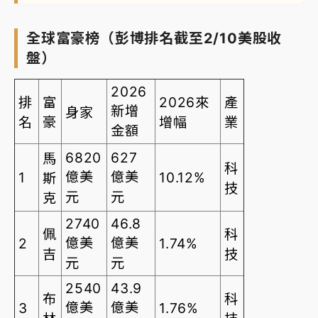
全球富豪榜（彭博排名截至2/10美股收
盤）
2026
排
富
2026來
產
新增
身家
名
豪
增幅
業
金額
6820
627
馬
科
億美
億美
1
10.12%
斯
技
元
元
克
2740
46.8
佩
科
億美
億美
2
1.74%
吉
技
元
元
2540
43.9
布
科
億美
億美
3
1.76%