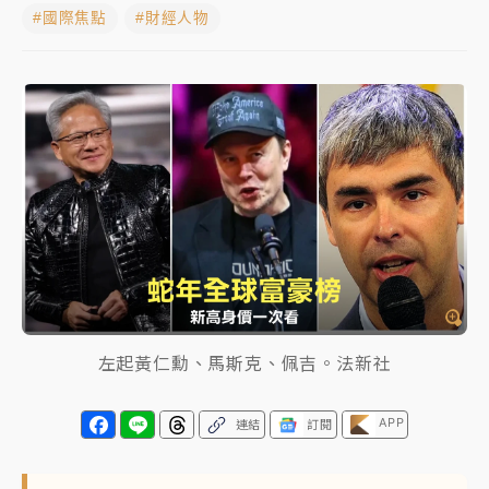
#國際焦點
#財經人物
蔣萬安的建中同學！47歲法律學霸戰桃園 公開上任首
要3件事
父親節玩樂園！六福村今明2天「爸爸免費」 遠雄海洋
買1送1
白海豚逼近！新北高灘地停車場下午4時強制拖吊 中午
開放水門周邊紅黃線停車
中颱白海豚環流掠北海！今明防劇烈降雨 東部高溫飆
38度
周末精選｜
慈濟遭詐10億完整始末曝！律師掮客大玩兩
面手法 郭台銘、蔡英文成關鍵
左起黃仁勳、馬斯克、佩吉。法新社
本周爆款短影音｜
柯文哲帶電子手鐶拄拐杖現身／周玉
蔻蔡玉真開撕爆料
APP
連結
訂閱
周末精選｜
跨境網購族注意！EZ Way若改由政府委
任 預算難關如何解？