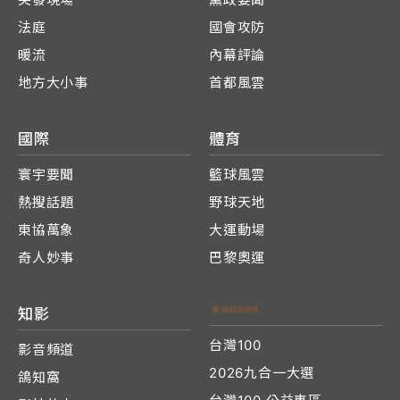
法庭
國會攻防
暖流
內幕評論
地方大小事
首都風雲
國際
體育
寰宇要聞
籃球風雲
熱搜話題
野球天地
東協萬象
大運動場
奇人妙事
巴黎奧運
知影
台灣100
影音頻道
2026九合一大選
鴿知窩