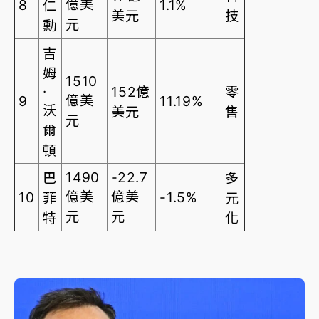
億美
8
1.1%
仁
美元
技
元
勳
吉
姆
1510
·
152億
零
億美
9
11.19%
沃
美元
售
元
爾
頓
1490
-22.7
巴
多
億美
億美
10
-1.5%
菲
元
元
元
特
化