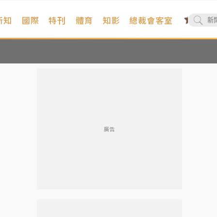
新知
國際
特刊
體育
知影
總裁會客室
廣告