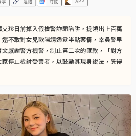
APP
分享
連結
訂閱
譚艾珍日前掉入假檢警詐騙陷阱，提領出上百萬
，還不敢對女兒歐陽靖透露半點案情，幸員警早
發文感謝警方機警，制止第二次的匯款，「對方
大家停止檢討受害者，以鼓勵其現身說法，覺得