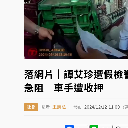
蔣萬安的建中同學！47歲法律學霸戰桃園 公
Loaded
:
Unmute
36.77%
落網片｜譚艾珍遭假檢
急阻 車手遭收押
王志弘
2024/12/12 11:09
社會
記者
|
發布
(更