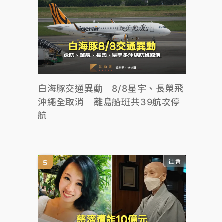
白海豚交通異動｜8/8星宇、長榮飛
沖繩全取消 離島船班共39航次停
航
社會