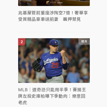
兆基屋管前董座涉掏空7億！奢華享
受買精品豪車送前妻 羈押禁見
體育
MLB｜道奇恐只能用半季！賽揚王
牌左投史庫柏曝下季動向：樂意回
老虎