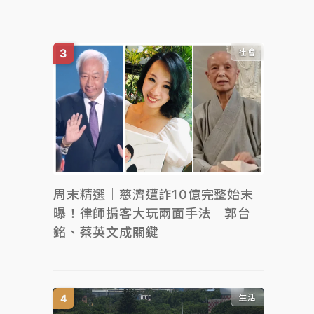
社會
周末精選｜慈濟遭詐10億完整始末
曝！律師掮客大玩兩面手法 郭台
銘、蔡英文成關鍵
生活