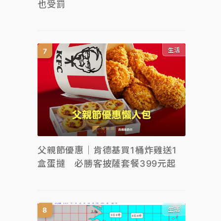
也受罰
生活
父親節優惠｜肯德基買1桶炸雞送1
盒蛋撻 必勝客披薩套餐399元起
生活