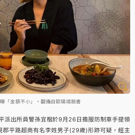
靖曝「金額不小」。翻攝自歐陽靖臉書
平派出所員警孫宜楷於9月26日擔服防制車手提領
現郡平路超商有名李姓男子(29歲)形跡可疑，經主