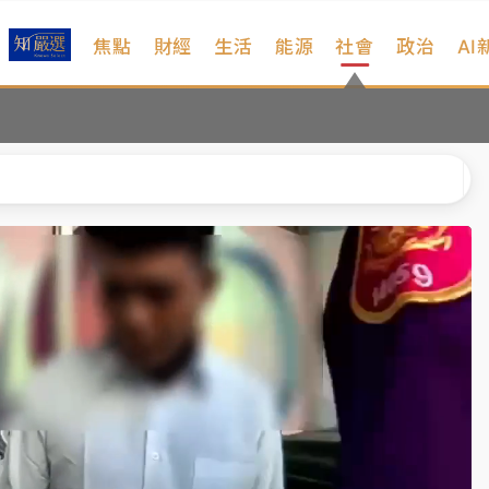
焦點
財經
生活
能源
社會
政治
AI
部高溫飆38度
掮客大玩兩面手法 郭台銘、蔡英文成關鍵
身／周玉蔻蔡玉真開撕爆料
由政府委任 預算難關如何解？
開上任首要3件事
部高溫飆38度
掮客大玩兩面手法 郭台銘、蔡英文成關鍵
身／周玉蔻蔡玉真開撕爆料
由政府委任 預算難關如何解？