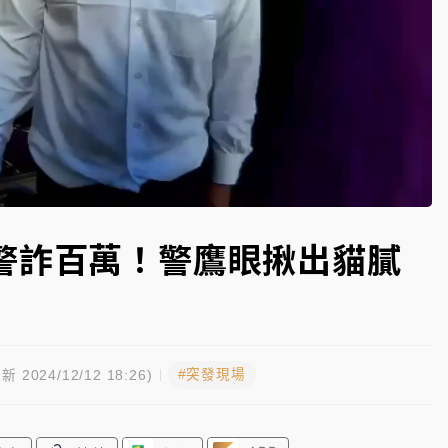
開上任首要3件事
警詐百萬！警鷹眼揪出貓膩
#突發現場
新 2024/12/12 18:26)