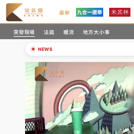
最新
中颱白海豚環流掠北海！今明防劇烈降雨 東
突發現場
法庭
暖流
地方大小事
周末精選｜
慈濟遭詐10億完整始末曝！律師
本周爆款短影音｜
柯文哲帶電子手鐶拄拐杖現
NEWS
周末精選｜
跨境網購族注意！EZ Way若改
▲
蔣萬安的建中同學！47歲法律學霸戰桃園 公
▼
中颱白海豚環流掠北海！今明防劇烈降雨 東
周末精選｜
慈濟遭詐10億完整始末曝！律師
本周爆款短影音｜
柯文哲帶電子手鐶拄拐杖現
周末精選｜
跨境網購族注意！EZ Way若改