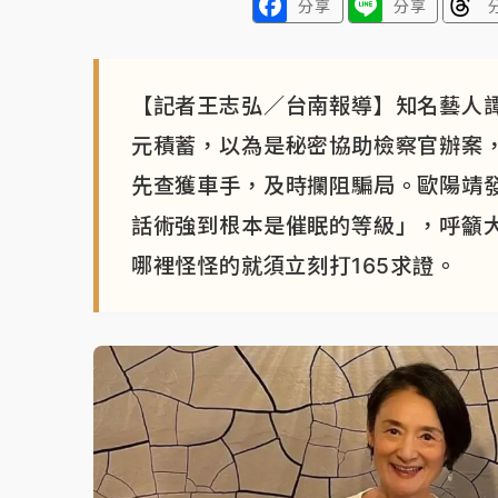
分享
分享
【記者王志弘／台南報導】知名藝人
元積蓄，以為是秘密協助檢察官辦案
先查獲車手，及時攔阻騙局。歐陽靖
話術強到根本是催眠的等級」，呼籲
哪裡怪怪的就須立刻打165求證。