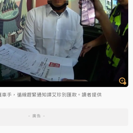
獲車手，循線趕緊通知譚艾珍別匯款。讀者提供