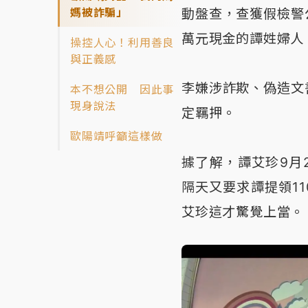
媽被詐騙」
動盤查，查獲假檢警
萬元現金的譚姓婦人
操控人心！利用善良
與正義感
李嫌涉詐欺、偽造文
本不想公開 因此事
現身說法
定羈押。
歐陽靖呼籲這樣做
據了解，譚艾珍9月
隔天又要求譚提領1
艾珍這才驚覺上當。