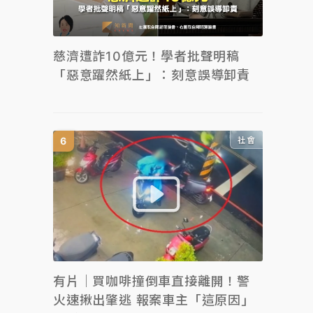
慈濟遭詐10億元！學者批聲明稿
「惡意躍然紙上」：刻意誤導卸責
社會
有片｜買咖啡撞倒車直接離開！警
火速揪出肇逃 報案車主「這原因」