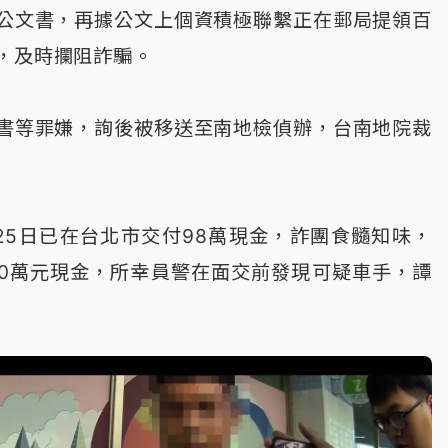
公文書，再據公文上個資積極聯繫正在郵局提領百
，及時攔阻詐騙。
書等罪嫌，詢後被移送至南地檢偵辦，台南地院裁
25日已在台北市交付98萬現金，詐團食髓知味，
10萬元現金，所幸員警在面交前發現可疑車手，譚