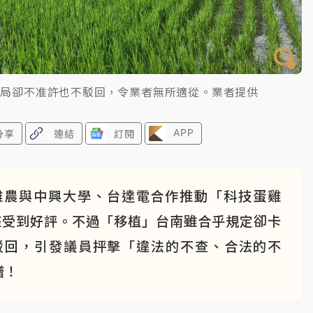
業局卻不准許也不駁回，令業者無所適從。業者提供
APP
分享
連結
訂閱
雞農與中興大學、台達電合作推動「科技蛋雞
座受到好評。不過「移植」台南雖合乎規定卻卡
駁回，引發議員抨擊「違法的不查、合法的不
譜！