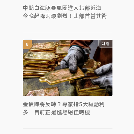
中颱白海豚暴風圈進入北部近海
今晚起降雨最劇烈！北部首當其衝
財經
金價即將反轉？專家指5大驅動利
多 目前正是進場絕佳時機