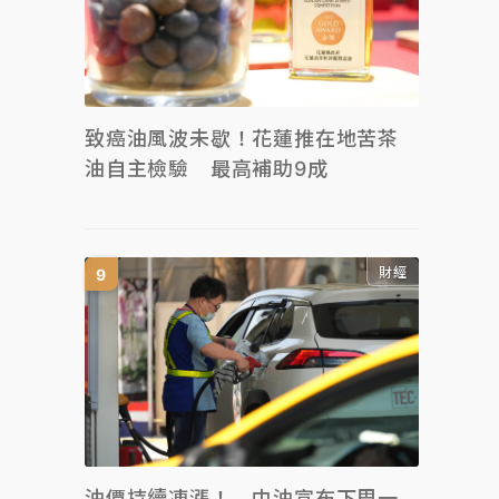
致癌油風波未歇！花蓮推在地苦茶
油自主檢驗 最高補助9成
財經
油價持續凍漲！ 中油宣布下周一