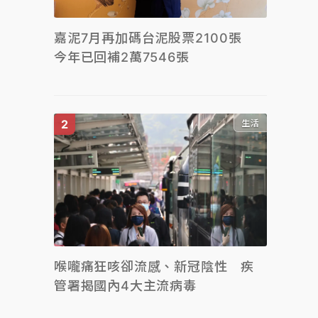
嘉泥7月再加碼台泥股票2100張
今年已回補2萬7546張
生活
喉嚨痛狂咳卻流感、新冠陰性 疾
管署揭國內4大主流病毒