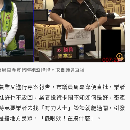
員周嘉韋質詢時砲聲隆隆。取自議會直播
農業局進行專案報告，市議員周嘉韋便直批，業者
准許也不駁回，業者投資卡關不知如何是好，畜產
時竟要業者去找「有力人士」談談就能過關，引發
是指地方民眾，「傻眼欸！在搞什麼」。