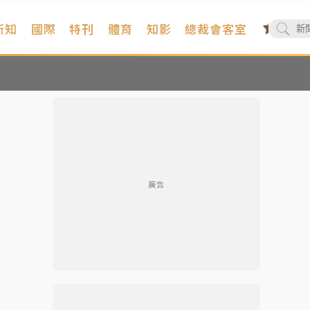
新知
國際
特刊
體育
知影
總裁會客室
廣告