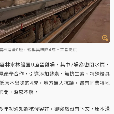
雲林連蓋9座，號稱臭味降4成。業者提供
雲林水林設置9座蛋雞場，其中7場為密閉水簾，
電產學合作，引進添加酵素、無抗生素、特殊燈具
低原本臭味的4成，地方無人抗議，還有同業特地
卡關，深感不解。
今年初通知將核發容許，卻突然沒有下文，原本溝