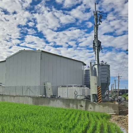
高罰4800＋拖吊費