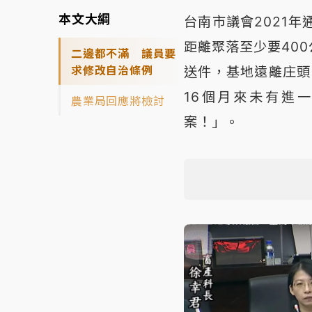
本文大綱
台南市議會2021
距離聚落至少要400
二邊都不滿 議員要
求修改自治條例
送件，基地遠離庄頭
16個月來未有進
農業局回應將檢討
案！」。