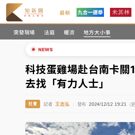
最新
油價持續凍漲！ 中油宣布下周一汽柴油價格
突發現場
法庭
暖流
地方大小事
中颱白海豚進逼！台北喜來登圍籬傾倒砸傷人
有片｜
白海豚暴風圈逼近！新北淡水赫見龍捲
NEWS
中颱白海豚風雨來了！中部以北防豪雨 今晚
科技蛋雞場赴台南卡關
▲
白海豚逼近！北市水門只出不進 未移置車輛最
▼
去找「有力人士」
油價持續凍漲！ 中油宣布下周一汽柴油價格
王志弘
2024/12/12 19:21
社會
記者
|
發布
中颱白海豚進逼！台北喜來登圍籬傾倒砸傷人
(更
有片｜
白海豚暴風圈逼近！新北淡水赫見龍捲
中颱白海豚風雨來了！中部以北防豪雨 今晚