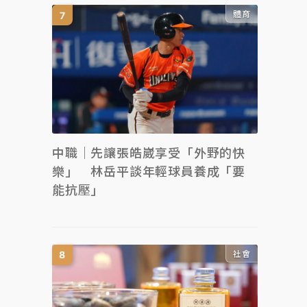
體育
中職｜先讓張皓崴享受「外野的快
樂」 林岳平談年輕球員養成「要
能抗壓」
社會