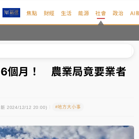
焦點
財經
生活
能源
社會
政治
AI
維持不變
 民權西路鷹架倒塌壓2車
風 榕樹連根拔起
、明天影響最劇烈
16個月！ 農業局竟要業者
高罰4800＋拖吊費
維持不變
#地方大小事
 民權西路鷹架倒塌壓2車
新 2024/12/12 20:00)
風 榕樹連根拔起
、明天影響最劇烈