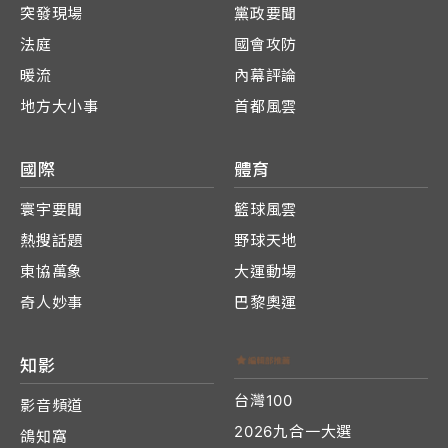
突發現場
黨政要聞
法庭
國會攻防
暖流
內幕評論
地方大小事
首都風雲
國際
體育
寰宇要聞
籃球風雲
熱搜話題
野球天地
東協萬象
大運動場
奇人妙事
巴黎奧運
知影
台灣100
影音頻道
2026九合一大選
鴿知窩