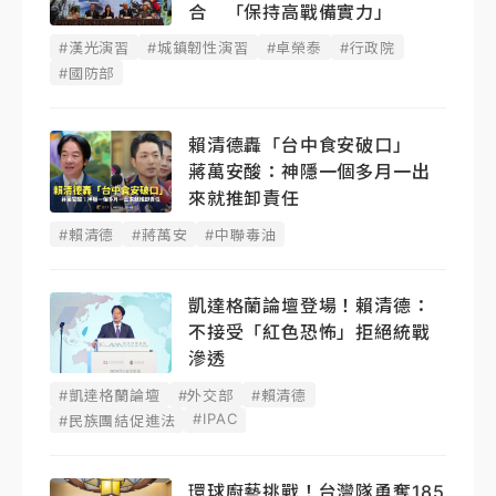
合 「保持高戰備實力」
#漢光演習
#城鎮韌性演習
#卓榮泰
#行政院
#國防部
賴清德轟「台中食安破口」
蔣萬安酸：神隱一個多月一出
來就推卸責任
#賴清德
#蔣萬安
#中聯毒油
凱達格蘭論壇登場！賴清德：
不接受「紅色恐怖」拒絕統戰
滲透
#凱達格蘭論壇
#外交部
#賴清德
#IPAC
#民族團結促進法
環球廚藝挑戰！台灣隊勇奪185