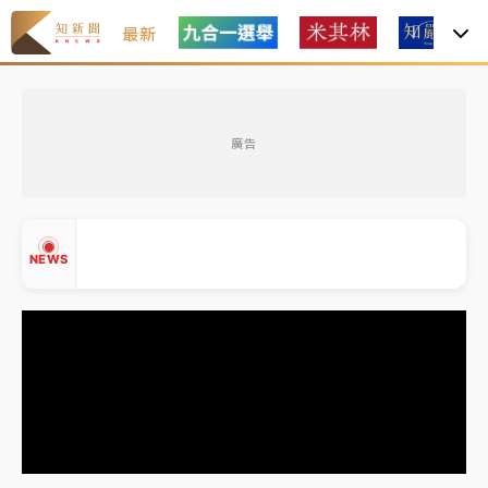
最新
女律師陳昱瑄詐慈濟10億！黃金158kg遭查扣畫面曝光
廣告
暑假過三周才推「E宿新北打卡趣」！抽獎程序複雜 觀
旅局回應了
中信慈善基金會想增加董事人數！辜仲諒向法院聲請遭
NEWS
駁 理由曝光
故宮《龍藏經》特展第2檔！今線上預約開賣一度塞車
周六起展出延長至晚上7時
台東農業處長涉圖利渡假村！東檢抗告成功 今重開羈
▲
押庭
▼
父親節泡湯了！中颱白海豚雨彈轟3天 「紅到發紫」降
雨熱區曝