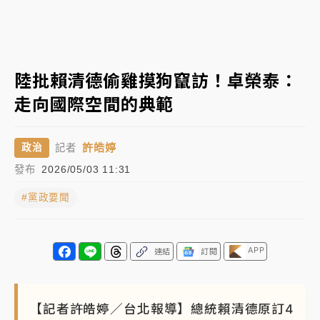
女律師陳昱瑄詐慈濟10億！黃金158kg遭查扣畫面曝光
暑假過三周才推「E宿新北打卡趣」！抽獎程序複雜 觀
陸批賴清德偷雞摸狗竄訪！卓榮泰：
旅局回應了
走向國際空間的典範
中信慈善基金會想增加董事人數！辜仲諒向法院聲請遭
駁 理由曝光
許皓婷
政治
記者
故宮《龍藏經》特展第2檔！今線上預約開賣一度塞車
發布
2026/05/03 11:31
周六起展出延長至晚上7時
#黨政要聞
台東農業處長涉圖利渡假村！東檢抗告成功 今重開羈
押庭
父親節泡湯了！中颱白海豚雨彈轟3天 「紅到發紫」降
APP
連結
訂閱
雨熱區曝
【記者許皓婷／台北報導】總統賴清德原訂4