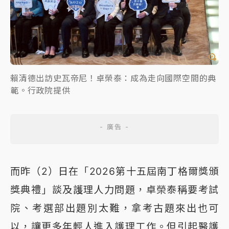
賴清德出訪史瓦帝尼！卓榮泰：成為走向國際空間的典
範。行政院提供
而昨（2）日在「2026第十五屆南丁格爾獎頒
獎典禮」談及護理人力問題，卓榮泰稱要考試
院、考選部出題別太難，拿考古題來出也可
以，讓更多年輕人進入護理工作。但引起醫護