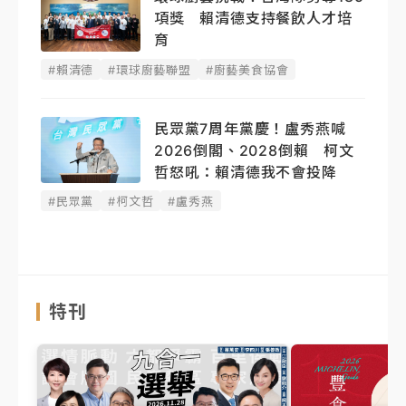
項獎 賴清德支持餐飲人才培
育
#賴清德
#環球廚藝聯盟
#廚藝美食協會
民眾黨7周年黨慶！盧秀燕喊
2026倒閣、2028倒賴 柯文
哲怒吼：賴清德我不會投降
#民眾黨
#柯文哲
#盧秀燕
特刊