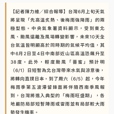
【記者陳力維／綜合報導】台灣6月上旬天氣
將呈現「先高溫炙熱、後梅雨強降雨」的兩
極型態。中央氣象署資料顯示，受到東北
風、颱風遠離及風場轉變影響，未來10天全
台氣溫皆明顯高於同時期的氣候平均值，其
中6月2日至4日中南部近山區高溫恐飆升至
38度。此外，輕度颱風「薔蜜」預計明
（6/1）日短暫為北台灣帶來水氣與涼意後，
將轉向直撲日本。到了周六（6/5）起，今年
梅雨季第五波滯留鋒面將伴隨西南季風報
到，台灣將進入典型的「梅雨旺盛期」，各
地嚴防局部短暫陣雨或雷雨並有局部較大雨
勢發生機率。