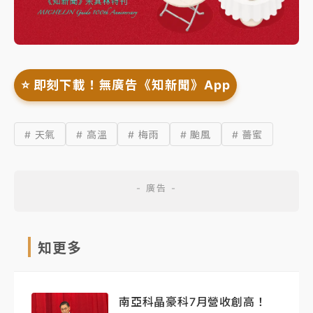
⭐️ 即刻下載！無廣告《知新聞》App
# 天氣
# 高溫
# 梅雨
# 颱風
# 薔蜜
知更多
南亞科晶豪科7月營收創高！