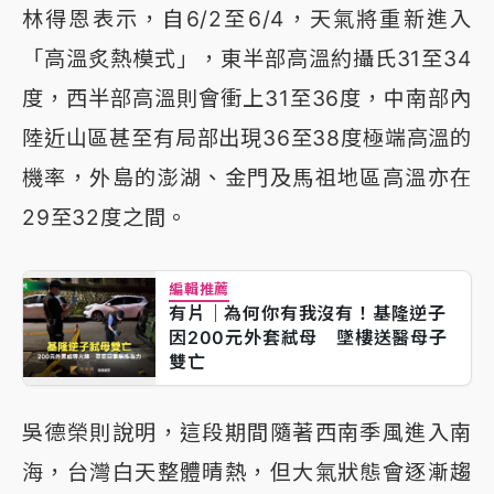
林得恩表示，自6/2至6/4，天氣將重新進入
「高溫炙熱模式」，東半部高溫約攝氏31至34
度，西半部高溫則會衝上31至36度，中南部內
陸近山區甚至有局部出現36至38度極端高溫的
機率，外島的澎湖、金門及馬祖地區高溫亦在
29至32度之間。
編輯推薦
有片｜為何你有我沒有！基隆逆子
因200元外套弒母 墜樓送醫母子
雙亡
吳德榮則說明，這段期間隨著西南季風進入南
海，台灣白天整體晴熱，但大氣狀態會逐漸趨