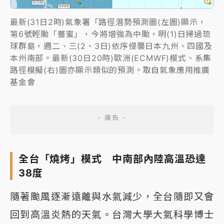
最新(31日2時)氣象署「路徑潛勢預測圖(左圖)顯示，
第6號輕颱「薔蜜」，今將增強為中颱，明(1)日掃過琉
球群島，週二、三(2、3日)依序侵襲日本九州、四國及
本州南部。最新(30日20時)歐洲(ECMWF)模式、系集
路徑模擬(右)圖亦顯示類似的預測。取自氣象應用推廣
基金會
全台「燒烤」模式 中南部內陸高溫恐達
38度
隨著颱風逐漸遠離與水氣減少，全台隨即又會
回到高溫炎熱的天氣。台灣大學大氣科學博士