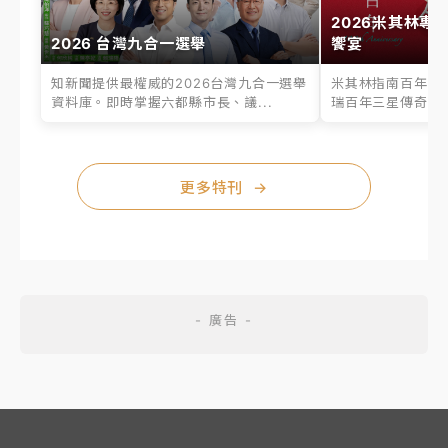
2026米其林專
2026 台灣九合一選舉
饗宴
知新聞提供最權威的2026台灣九合一選舉
米其林指南百年之
資料庫。即時掌握六都縣市長、議...
瑞百年三星傳奇、台
更多特刊
→