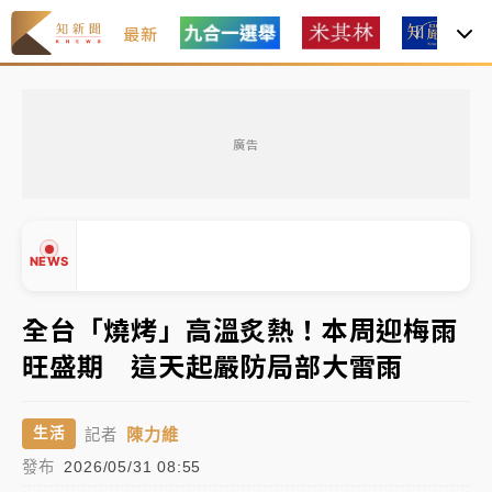
最新
女律師陳昱瑄詐慈濟10億！黃金158kg遭查扣畫面曝光
廣告
暑假過三周才推「E宿新北打卡趣」！抽獎程序複雜 觀
旅局回應了
中信慈善基金會想增加董事人數！辜仲諒向法院聲請遭
NEWS
駁 理由曝光
故宮《龍藏經》特展第2檔！今線上預約開賣一度塞車
全台「燒烤」高溫炙熱！本周迎梅雨
周六起展出延長至晚上7時
旺盛期 這天起嚴防局部大雷雨
台東農業處長涉圖利渡假村！東檢抗告成功 今重開羈
▲
押庭
▼
陳力維
生活
記者
父親節泡湯了！中颱白海豚雨彈轟3天 「紅到發紫」降
發布
2026/05/31 08:55
雨熱區曝