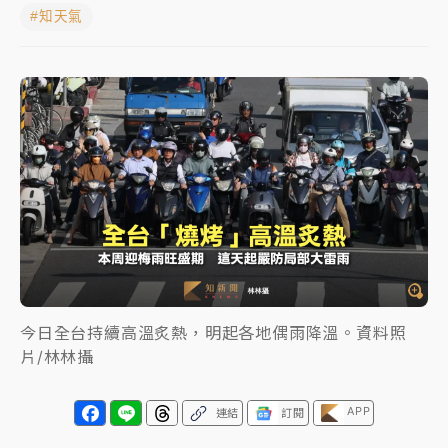
#知天氣
女律師陳昱瑄詐慈濟10億！黃金158kg遭查扣畫面曝光
暑假過三周才推「E宿新北打卡趣」！抽獎程序複雜 觀
旅局回應了
中信慈善基金會想增加董事人數！辜仲諒向法院聲請遭
駁 理由曝光
故宮《龍藏經》特展第2檔！今線上預約開賣一度塞車
周六起展出延長至晚上7時
台東農業處長涉圖利渡假村！東檢抗告成功 今重開羈
押庭
今日全台持續高溫炙熱，明起各地偶雨降溫。資料照
父親節泡湯了！中颱白海豚雨彈轟3天 「紅到發紫」降
片/林林攝
雨熱區曝
APP
連結
訂閱