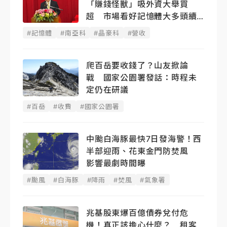
「賺錢怪獸」吸外資大舉買
超 市場看好記憶體大多頭續
燒
#記憶體
#南亞科
#晶豪科
#營收
爬百岳要收錢了？山友掀論
戰 國家公園署發話：時程未
定仍在研議
#百岳
#收費
#國家公園署
中颱白海豚最快7日發海警！西
半部迎雨、花東金門防焚風
影響最劇時間曝
#颱風
#白海豚
#降雨
#焚風
#氣象署
兆基股東爆百億債券兌付危
機！真正該擔心什麼？ 租客