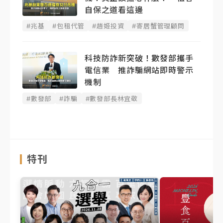
自保之道看這邊
#兆基
#包租代管
#趙姬投資
#寄居蟹管理顧問
科技防詐新突破！數發部攜手
電信業 推詐騙網站即時警示
機制
#數發部
#詐騙
#數發部長林宜敬
特刊