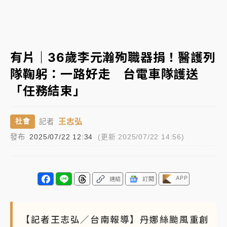
日職｜
林安可狀態正好卻因左膝疼痛下二軍 日媒感嘆
「好事多磨」
韓股最壞時期已過？大摩估去槓桿完成逾半 波動率降
有片｜36歲李元瀚殉職器捐！醫護列
至2個月低
隊鞠躬：一路好走 台電車隊護送
「白海豚」雨炸新北！通報109件災情 侯友宜揭這類災
「任務結束」
損最多
白海豚挾豪雨狂炸新北！時雨量破百毫米 水塔、雨棚
王志弘
社會
記者
砸落毀車
發布
2025/07/22 12:34
(更新 2025/07/22 14:56)
APP
連結
訂閱
【記者王志弘／台南報導】丹娜絲颱風重創