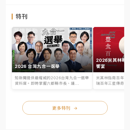
特刊
2026米其林專
2026 台灣九合一選舉
饗宴
知新聞提供最權威的2026台灣九合一選舉
米其林指南百年之
資料庫。即時掌握六都縣市長、議...
瑞百年三星傳奇、台
更多特刊
→