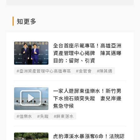
知更多
全台首座示範專區！高雄亞洲
資產管理中心揭牌 陳其邁曝
目的：留財、引資
#亞洲資產管理中心高雄專區
#金管會
#陳其邁
一家人遊屏東佳樂水！新竹男
下水撿石頭突失蹤 妻兒岸邊
焦急守候
#佳樂水
#失蹤
#屏東落水
虎豹潭溪水暴漲奪6命！法院認