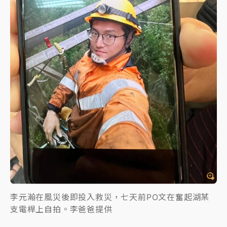
李元瀚在風災後即投入救災，七天前PO文在奮起湖某
支電桿上自拍。李爸爸提供