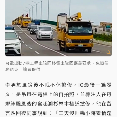
台電出動7輛工程車陪同移靈車隊回嘉義區處，象徵任
務結束。讀者提供
李男於風災後不眠不休搶修，IG最後一篇發
文，是吊掛在電桿上的自拍照，並標注人在丹
娜絲颱風後的奮起湖杉林木棧道搶修，他在留
言區回復同事說到：「三天沒睡幾小時表情還