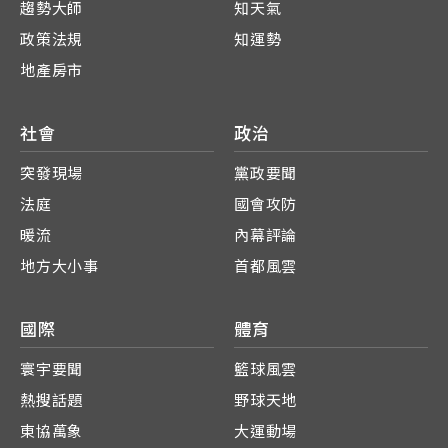
趨勢大師
知天氣
政策法規
知運勢
地產房市
社會
政治
突發現場
黨政要聞
法庭
國會攻防
暖流
內幕評論
地方大小事
首都風雲
國際
體育
寰宇要聞
籃球風雲
熱搜話題
野球天地
東協萬象
大運動場