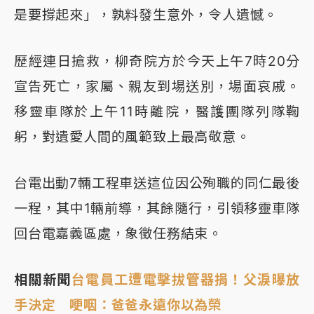
是要撐起來」，孰料發生意外，令人遺憾。
歷經連日搶救，柳奇院方於今天上午7時20分
宣告死亡，家屬、親友到場送別，場面哀戚。
移靈車隊於上午11時離院，醫護團隊列隊鞠
躬，對遺愛人間的風範致上最高敬意。
台電出動7輛工程車送這位因公殉職的同仁最後
一程，其中1輛前導，其餘隨行，引領移靈車隊
回台電嘉義區處，象徵任務結束。
相關新聞
台電員工遭電擊拔管器捐！父淚曝放
手決定 哽咽：爸爸永遠你以為榮