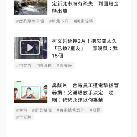
定新北市府有疏失 判國賠金
額出爐
#虎豹潭梳子壩
#新北市府
#國家賠償
柯文哲延押2月！抱怨關太久
「已換7室友」 應曉薇：我
15個
#柯文哲
#陳佩琪
#應曉薇
鼻酸片｜台電員工遭電擊拔管
器捐！父淚曝放手決定 哽
咽：爸爸永遠以你為榮
#台電
#奇美醫院
#台電搶修意外
#器捐
#李元瀚