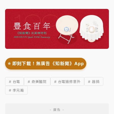
⭐️ 即刻下載！無廣告《知新聞》App
# 台電
# 奇美醫院
# 台電搶修意外
# 器捐
# 李元瀚