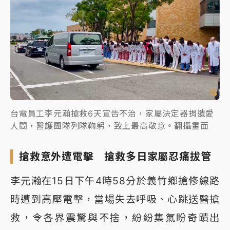
台電員工李元瀚搶救6天宣告不治，家屬決定器捐遺愛
人間，醫護團隊列隊鞠躬，致上最高敬意。翻攝畫面
搶救意外遭電擊 搶救多日家屬忍痛拔管
李元瀚在15日下午4時58分於義竹鄉搶修線路
時遭到高壓電擊，當場失去呼吸、心跳送醫搶
救，令各界震驚與不捨，紛紛集氣盼奇蹟出