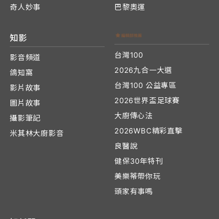
奇人妙事
巴黎奧運
知影
台灣100
影音頻道
2026九合一大選
鴿知窩
台灣100 公益專區
影片故事
2026世界盃足球賽
圖片故事
大廚傳心法
攝影筆記
2026WBC精彩直擊
米其林大廚影音
良醫說
健保30年特刊
美樂蒂帶你玩
頭家有事嗎