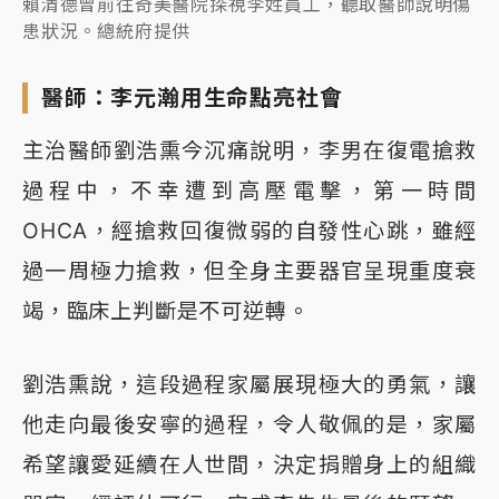
賴清德曾前往奇美醫院探視李姓員工，聽取醫師說明傷
患狀況。總統府提供
醫師：李元瀚用生命點亮社會
主治醫師劉浩熏今沉痛說明，李男在復電搶救
過程中，不幸遭到高壓電擊，第一時間
OHCA，經搶救回復微弱的自發性心跳，雖經
過一周極力搶救，但全身主要器官呈現重度衰
竭，臨床上判斷是不可逆轉。
劉浩熏說，這段過程家屬展現極大的勇氣，讓
他走向最後安寧的過程，令人敬佩的是，家屬
希望讓愛延續在人世間，決定捐贈身上的組織