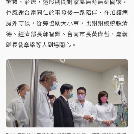
搶救、治療，這段期間對家屬無時無刻關懷，
也感謝台電同仁於事發後一路陪伴、在加護病
房外守候，從旁協助大小事，也謝謝總統賴清
德、經濟部長郭智輝、台南市長黃偉哲、嘉義
縣長翁章梁等人到場關心。