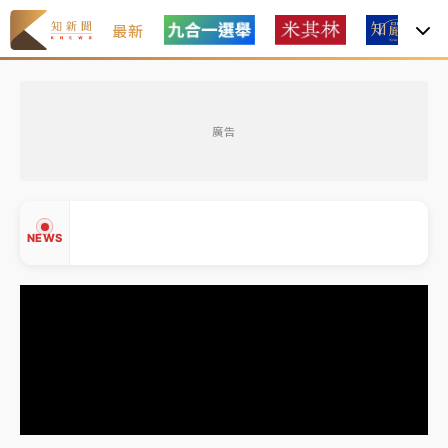
最新
金控第2季海外曝險破31兆創高 日本年增45%居冠
廣告
日職｜
林安可狀態正好卻因左膝疼痛下二軍 日媒感嘆
「好事多磨」
韓股最壞時期已過？大摩估去槓桿完成逾半 波動率降
NEWS
至2個月低
「白海豚」雨炸新北！通報109件災情 侯友宜揭這類災
損最多
白海豚挾豪雨狂炸新北！時雨量破百毫米 水塔、雨棚
▲
砸落毀車
▼
金控第2季海外曝險破31兆創高 日本年增45%居冠