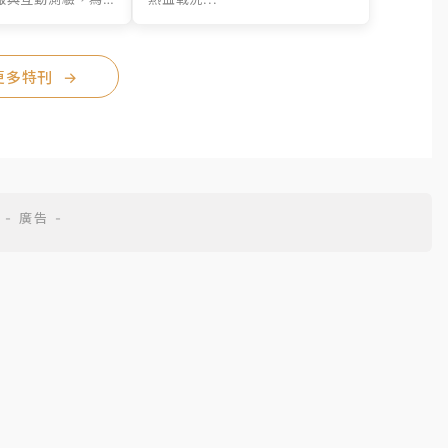
..
更多特刊
→