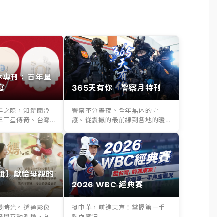
其林專刊：百年星
宴
365天有你｜警察月特刊
年之際，知新聞帶
警察不分晝夜、全年無休的守
年三星傳奇、台灣
護。從震撼的最前線到各地的暖
..
心救援，365天...
輯】獻給母親的
2026 WBC 經典賽
暖時光。透過影像
挺中華，前進東京！掌握第一手
報與互動測驗，為
熱血戰況...