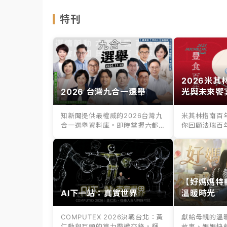
特刊
2026米
2026 台灣九合一選舉
光與未來饗
知新聞提供最權威的2026台灣九
米其林指南百
合一選舉資料庫。即時掌握六都
你回顧法瑞百
縣市長、議...
百年老店滋味，.
【好媽媽特
AI下一站：真實世界
溫暖時光
COMPUTEX 2026決戰台北：黃
獻給母親的溫
仁勳與巨頭的算力霸權交鋒。輝
故事、媽媽快