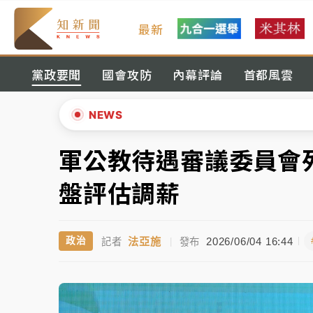
最新
女律師陳昱瑄詐慈濟10億！黃金158kg遭查
黨政要聞
國會攻防
內幕評論
首都風雲
暑假過三周才推「E宿新北打卡趣」！抽獎程
中信慈善基金會想增加董事人數！辜仲諒向法
NEWS
故宮《龍藏經》特展第2檔！今線上預約開賣
軍公教待遇審議委員會
▲
台東農業處長涉圖利渡假村！東檢抗告成功 
▼
盤評估調薪
父親節泡湯了！中颱白海豚雨彈轟3天 「紅
法亞施
2026/06/04 16:44
政治
記者
|
發布
女律師陳昱瑄詐慈濟10億！黃金158kg遭查
暑假過三周才推「E宿新北打卡趣」！抽獎程
中信慈善基金會想增加董事人數！辜仲諒向法