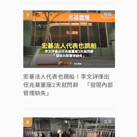
財經
宏碁法人代表也跳船！李文詳僅出
任兆基董座2天就閃辭 「發現內部
管理缺失」
生活