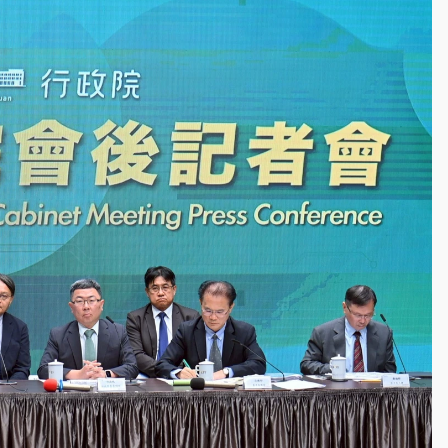
一度塞車 周六起展出延長至晚上7時
今重開羈押庭
到發紫」降雨熱區曝