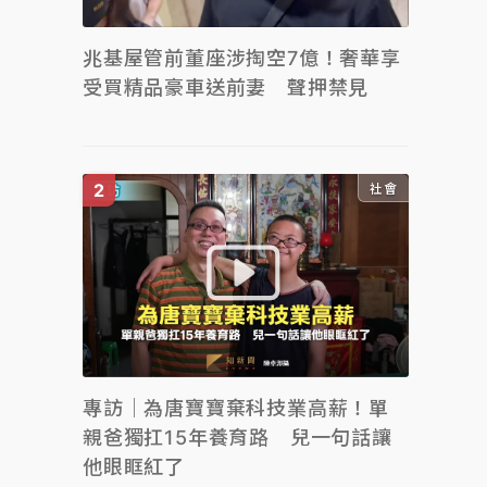
兆基屋管前董座涉掏空7億！奢華享
受買精品豪車送前妻 聲押禁見
社會
專訪｜為唐寶寶棄科技業高薪！單
親爸獨扛15年養育路 兒一句話讓
他眼眶紅了