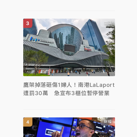
生活
鷹架掉落砸傷1婦人！南港LaLaport
遭罰30萬 急宣布3櫃位暫停營業
財經