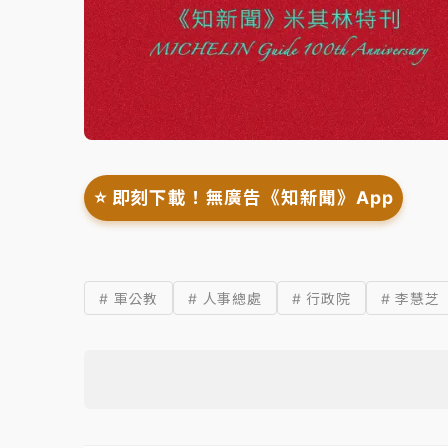
⭐️ 即刻下載！無廣告《知新聞》App
# 軍公教
# 人事總處
# 行政院
# 李慧芝