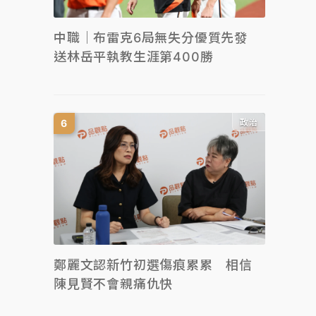
中職｜布雷克6局無失分優質先發
送林岳平執教生涯第400勝
政治
鄭麗文認新竹初選傷痕累累 相信
陳見賢不會親痛仇快