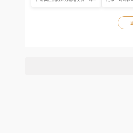
達G...
媽媽挑選專屬好.