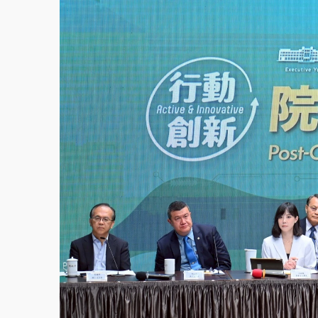
故宮《龍藏經》特展第2檔！今線上預約開賣
台東農業處長涉圖利渡假村！東檢抗告成功 
父親節泡湯了！中颱白海豚雨彈轟3天 「紅