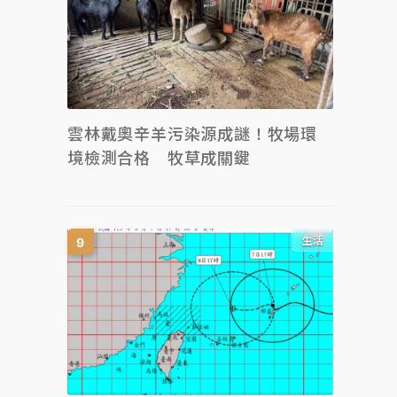
雲林戴奧辛羊污染源成謎！牧場環
境檢測合格 牧草成關鍵
生活