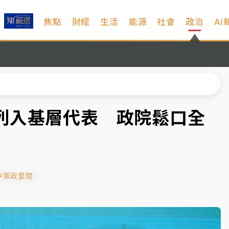
焦點
財經
生活
能源
社會
政治
AI
扣畫面曝光
序複雜 觀旅局回應了
院聲請遭駁 理由曝光
一度塞車 周六起展出延長至晚上7時
列入基層代表 政院鬆口全
今重開羈押庭
到發紫」降雨熱區曝
#黨政要聞
扣畫面曝光
序複雜 觀旅局回應了
院聲請遭駁 理由曝光